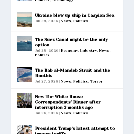
Politics
,
Technology
Ukraine blew up ship in Caspian Sea
Jul 29, 2026
|
News
,
Politics
The Suez Canal might be the only
option
Jul 28, 2026
|
Economy
,
Industry
,
News
,
Politics
The Bab al-Mandeb Strait and the
Houthis
Jul 27, 2026
|
News
,
Politics
,
Terror
New The White House
Correspondents’ Dinner after
interruption 3 months ago
Jul 26, 2026
|
News
,
Politics
President Trump’s latest attempt to
impose tariffs