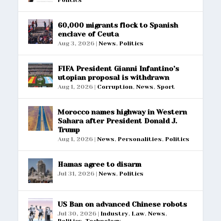
Politics
60,000 migrants flock to Spanish
enclave of Ceuta
Aug 3, 2026
|
News
,
Politics
FIFA President Gianni Infantino’s
utopian proposal is withdrawn
Aug 1, 2026
|
Corruption
,
News
,
Sport
Morocco names highway in Western
Sahara after President Donald J.
Trump
Aug 1, 2026
|
News
,
Personalities
,
Politics
Hamas agree to disarm
Jul 31, 2026
|
News
,
Politics
US Ban on advanced Chinese robots
Jul 30, 2026
|
Industry
,
Law
,
News
,