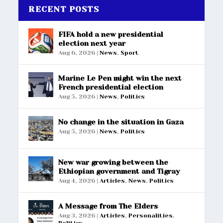
RECENT POSTS
FIFA hold a new presidential
election next year
Aug 6, 2026
|
News
,
Sport
Marine Le Pen might win the next
French presidential election
Aug 5, 2026
|
News
,
Politics
No change in the situation in Gaza
Aug 5, 2026
|
News
,
Politics
New war growing between the
Ethiopian government and Tigray
Aug 4, 2026
|
Articles
,
News
,
Politics
A Message from The Elders
Aug 3, 2026
|
Articles
,
Personalities
,