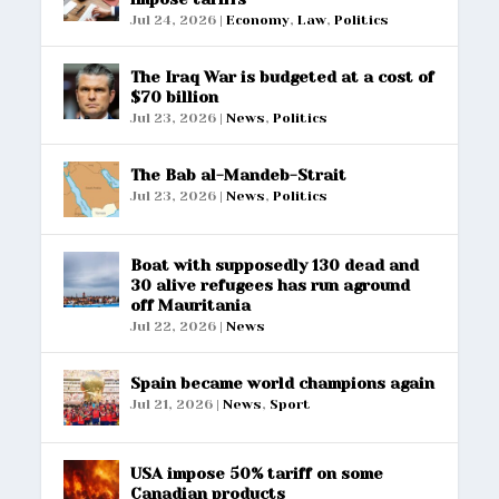
Jul 24, 2026
|
Economy
,
Law
,
Politics
The Iraq War is budgeted at a cost of
$70 billion
Jul 23, 2026
|
News
,
Politics
The Bab al-Mandeb-Strait
Jul 23, 2026
|
News
,
Politics
Boat with supposedly 130 dead and
30 alive refugees has run aground
off Mauritania
Jul 22, 2026
|
News
Spain became world champions again
Jul 21, 2026
|
News
,
Sport
USA impose 50% tariff on some
Canadian products