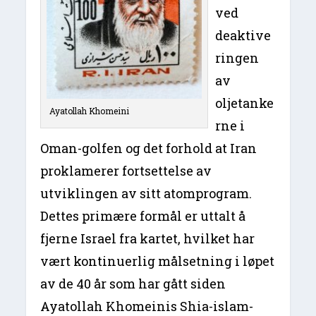
ved
deaktive
ringen
av
oljetanke
Ayatollah Khomeini
rne i
Oman-golfen og det forhold at Iran
proklamerer fortsettelse av
utviklingen av sitt atomprogram.
Dettes primære formål er uttalt å
fjerne Israel fra kartet, hvilket har
vært kontinuerlig målsetning i løpet
av de 40 år som har gått siden
Ayatollah Khomeinis Shia-islam-