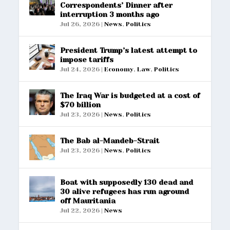
Correspondents’ Dinner after
interruption 3 months ago
Jul 26, 2026
|
News
,
Politics
President Trump’s latest attempt to
impose tariffs
Jul 24, 2026
|
Economy
,
Law
,
Politics
The Iraq War is budgeted at a cost of
$70 billion
Jul 23, 2026
|
News
,
Politics
The Bab al-Mandeb-Strait
Jul 23, 2026
|
News
,
Politics
Boat with supposedly 130 dead and
30 alive refugees has run aground
off Mauritania
Jul 22, 2026
|
News