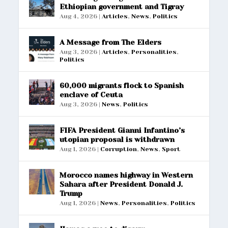
Ethiopian government and Tigray
Aug 4, 2026
|
Articles
,
News
,
Politics
A Message from The Elders
Aug 3, 2026
|
Articles
,
Personalities
,
Politics
60,000 migrants flock to Spanish
enclave of Ceuta
Aug 3, 2026
|
News
,
Politics
FIFA President Gianni Infantino’s
utopian proposal is withdrawn
Aug 1, 2026
|
Corruption
,
News
,
Sport
Morocco names highway in Western
Sahara after President Donald J.
Trump
Aug 1, 2026
|
News
,
Personalities
,
Politics