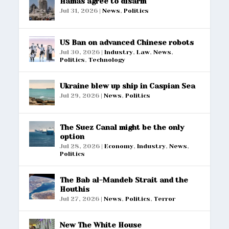
Hamas agree to disarm
Jul 31, 2026
|
News
,
Politics
US Ban on advanced Chinese robots
Jul 30, 2026
|
Industry
,
Law
,
News
,
Politics
,
Technology
Ukraine blew up ship in Caspian Sea
Jul 29, 2026
|
News
,
Politics
The Suez Canal might be the only
option
Jul 28, 2026
|
Economy
,
Industry
,
News
,
Politics
The Bab al-Mandeb Strait and the
Houthis
Jul 27, 2026
|
News
,
Politics
,
Terror
New The White House