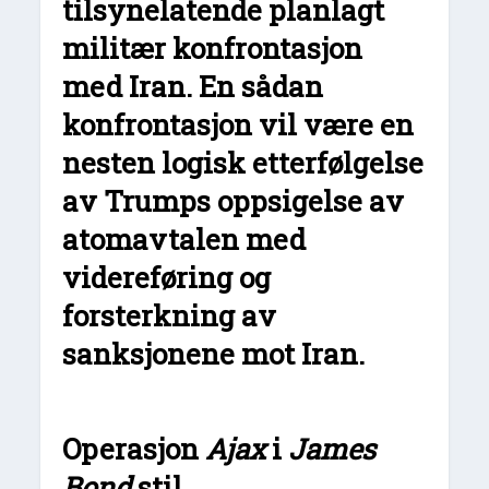
tilsynelatende planlagt
militær konfrontasjon
med Iran. En sådan
konfrontasjon vil være en
nesten logisk etterfølgelse
av Trumps oppsigelse av
atomavtalen med
videreføring og
forsterkning av
sanksjonene mot Iran.
Operasjon
Ajax
i
James
Bond
stil