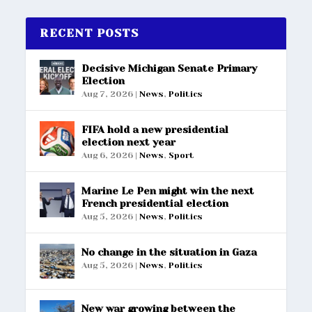
RECENT POSTS
Decisive Michigan Senate Primary
Election
Aug 7, 2026
|
News
,
Politics
FIFA hold a new presidential
election next year
Aug 6, 2026
|
News
,
Sport
Marine Le Pen might win the next
French presidential election
Aug 5, 2026
|
News
,
Politics
No change in the situation in Gaza
Aug 5, 2026
|
News
,
Politics
New war growing between the