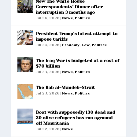
New The White House
Correspondents’ Dinner after
interruption 3 months ago
Jul 26, 2026
|
News
,
Politics
President Trump’s latest attempt to
impose tariffs
Jul 24, 2026
|
Economy
,
Law
,
Politics
The Iraq War is budgeted at a cost of
$70 billion
Jul 23, 2026
|
News
,
Politics
The Bab al-Mandeb-Strait
Jul 23, 2026
|
News
,
Politics
Boat with supposedly 130 dead and
30 alive refugees has run aground
off Mauritania
Jul 22, 2026
|
News