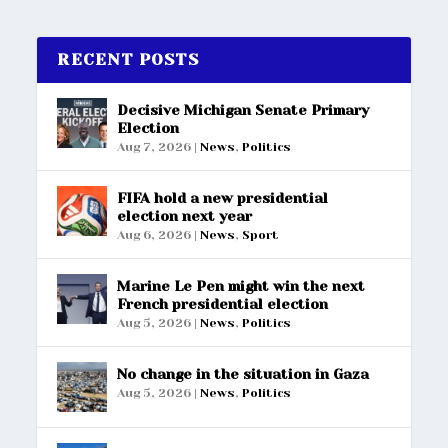
RECENT POSTS
Decisive Michigan Senate Primary
Election
Aug 7, 2026
|
News
,
Politics
FIFA hold a new presidential
election next year
Aug 6, 2026
|
News
,
Sport
Marine Le Pen might win the next
French presidential election
Aug 5, 2026
|
News
,
Politics
No change in the situation in Gaza
Aug 5, 2026
|
News
,
Politics