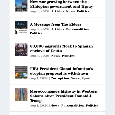
New war growing between the
Ethiopian government and Tigray
Aug 4, 2026
|
Articles
,
News
,
Politics
A Message from The Elders
Aug 3, 2026
|
Articles
,
Personalities
,
Politics
60,000 migrants flock to Spanish
enclave of Ceuta
Aug 3, 2026
|
News
,
Politics
FIFA President Gianni Infantino’s
utopian proposal is withdrawn
Aug 1, 2026
|
Corruption
,
News
,
Sport
Morocco names highway in Western
Sahara after President Donald J.
Trump
Aug 1, 2026
|
News
,
Personalities
,
Politics