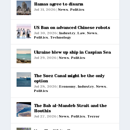
Hamas agree to disarm
Jul 31, 2026
|
News
,
Politics
US Ban on advanced Chinese robots
Jul 30, 2026
|
Industry
,
Law
,
News
,
Politics
,
Technology
Ukraine blew up ship in Caspian Sea
Jul 29, 2026
|
News
,
Politics
The Suez Canal might be the only
option
Jul 28, 2026
|
Economy
,
Industry
,
News
,
Politics
The Bab al-Mandeb Strait and the
Houthis
Jul 27, 2026
|
News
,
Politics
,
Terror