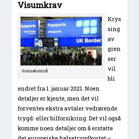
Visumkrav
Krys
sing
av
gren
ser
vil
Grensekontroll
bli
endret fra 1. januar 2021. Noen
detaljer er kjente, men det vil
forventes ekstra avtaler vedrørende
trygd- eller bilforsikring. Det vil også
komme noen detaljer om å erstatte
det europeiske helsetrygdkortet –