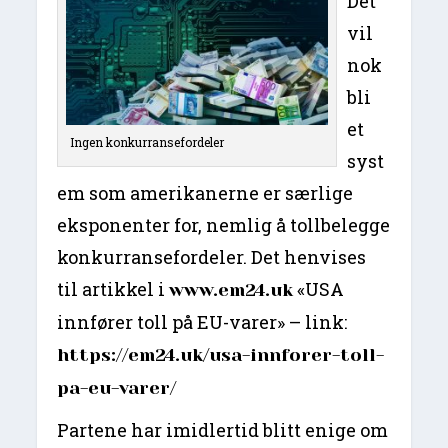
Det
vil
nok
bli
et
Ingen konkurransefordeler
syst
em som amerikanerne er særlige
eksponenter for, nemlig å tollbelegge
konkurransefordeler. Det henvises
til artikkel i
«USA
www.em24.uk
innfører toll på EU-varer» – link:
https://em24.uk/usa-innforer-toll-
pa-eu-varer/
Partene har imidlertid blitt enige om