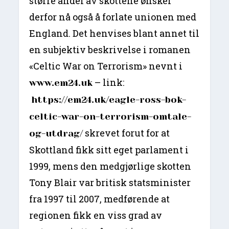
større andel av skottene ønsker
derfor nå også å forlate unionen med
England. Det henvises blant annet til
en subjektiv beskrivelse i romanen
«Celtic War on Terrorism» nevnt i
– link:
www.em24.uk
https://em24.uk/eagle-ross-bok-
celtic-war-on-terrorism-omtale-
skrevet forut for at
og-utdrag/
Skottland fikk sitt eget parlament i
1999, mens den medgjørlige skotten
Tony Blair var britisk statsminister
fra 1997 til 2007, medførende at
regionen fikk en viss grad av