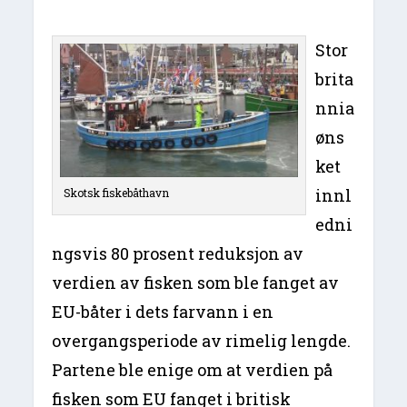
Stor
brita
nnia
øns
ket
innl
Skotsk fiskebåthavn
edni
ngsvis 80 prosent reduksjon av
verdien av fisken som ble fanget av
EU-båter i dets farvann i en
overgangsperiode av rimelig lengde.
Partene ble enige om at verdien på
fisken som EU fanget i britisk