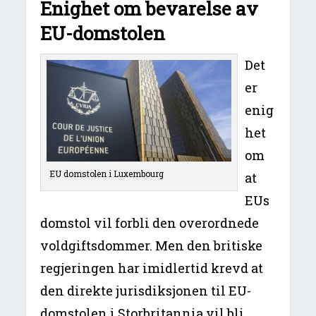
Enighet om bevarelse av
EU-domstolen
Det
er
enig
het
om
EU domstolen i Luxembourg
at
EUs
domstol vil forbli den overordnede
voldgiftsdommer. Men den britiske
regjeringen har imidlertid krevd at
den direkte jurisdiksjonen til EU-
domstolen i Storbritannia vil bli