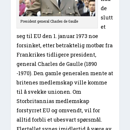
de
slutt
President general Charles de Gaulle
et
seg til EU den 1. januar 1973 noe
forsinket, etter betraktelig motbør fra
Frankrikes tidligere president,
general Charles de Gaulle (1890
-1970). Den gamle generalen mente at
britenes medlemskap ville komme
til å svekke unionen. Om
Storbritannias medlemskap
forstyrret EU og omvendt, vil for
alltid forbli et ubesvart spørsmål.
Flertallet synes imidlertid å være av