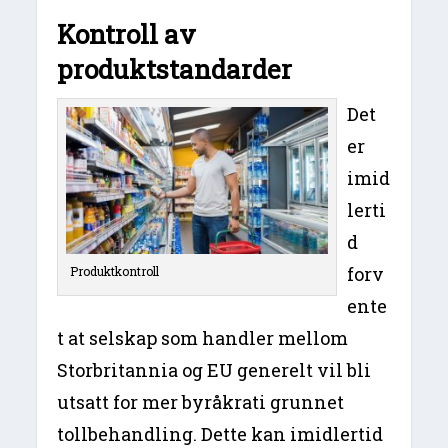
Kontroll av
produktstandarder
Det
er
imid
lerti
d
forv
Produktkontroll
ente
t at selskap som handler mellom
Storbritannia og EU generelt vil bli
utsatt for mer byråkrati grunnet
tollbehandling. Dette kan imidlertid