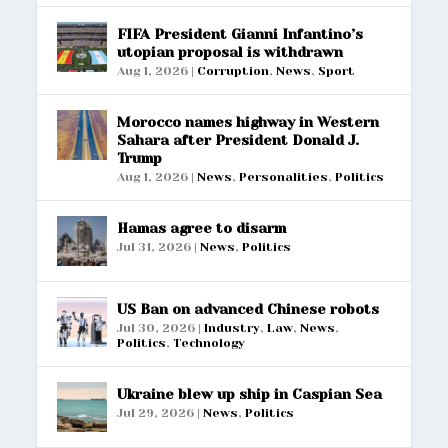
FIFA President Gianni Infantino’s
utopian proposal is withdrawn
Aug 1, 2026
|
Corruption
,
News
,
Sport
Morocco names highway in Western
Sahara after President Donald J.
Trump
Aug 1, 2026
|
News
,
Personalities
,
Politics
Hamas agree to disarm
Jul 31, 2026
|
News
,
Politics
US Ban on advanced Chinese robots
Jul 30, 2026
|
Industry
,
Law
,
News
,
Politics
,
Technology
Ukraine blew up ship in Caspian Sea
Jul 29, 2026
|
News
,
Politics