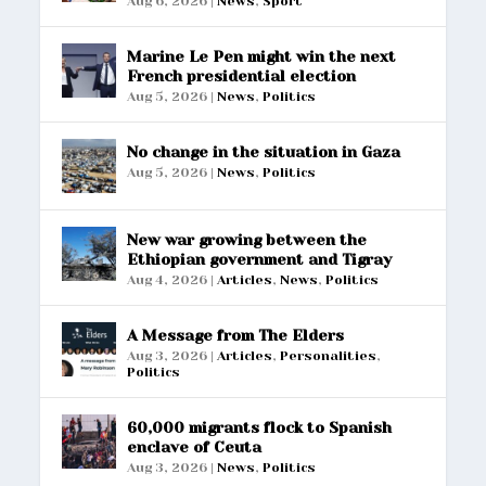
Aug 6, 2026
|
News
,
Sport
Marine Le Pen might win the next
French presidential election
Aug 5, 2026
|
News
,
Politics
No change in the situation in Gaza
Aug 5, 2026
|
News
,
Politics
New war growing between the
Ethiopian government and Tigray
Aug 4, 2026
|
Articles
,
News
,
Politics
A Message from The Elders
Aug 3, 2026
|
Articles
,
Personalities
,
Politics
60,000 migrants flock to Spanish
enclave of Ceuta
Aug 3, 2026
|
News
,
Politics