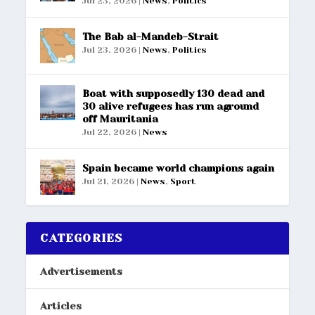
Jul 23, 2026
|
News
,
Politics
The Bab al-Mandeb-Strait
Jul 23, 2026
|
News
,
Politics
Boat with supposedly 130 dead and
30 alive refugees has run aground
off Mauritania
Jul 22, 2026
|
News
Spain became world champions again
Jul 21, 2026
|
News
,
Sport
CATEGORIES
Advertisements
Articles