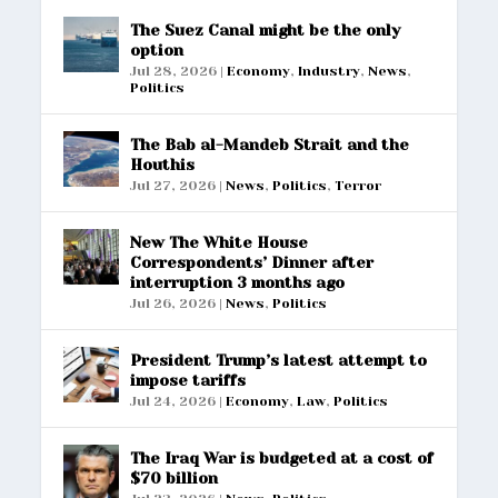
The Suez Canal might be the only
option
Jul 28, 2026
|
Economy
,
Industry
,
News
,
Politics
The Bab al-Mandeb Strait and the
Houthis
Jul 27, 2026
|
News
,
Politics
,
Terror
New The White House
Correspondents’ Dinner after
interruption 3 months ago
Jul 26, 2026
|
News
,
Politics
President Trump’s latest attempt to
impose tariffs
Jul 24, 2026
|
Economy
,
Law
,
Politics
The Iraq War is budgeted at a cost of
$70 billion