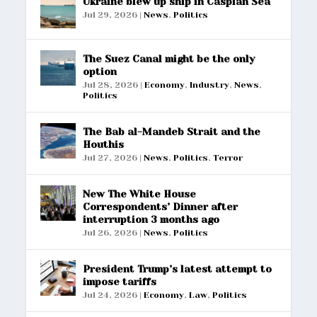
Ukraine blew up ship in Caspian Sea
Jul 29, 2026
|
News
,
Politics
The Suez Canal might be the only
option
Jul 28, 2026
|
Economy
,
Industry
,
News
,
Politics
The Bab al-Mandeb Strait and the
Houthis
Jul 27, 2026
|
News
,
Politics
,
Terror
New The White House
Correspondents’ Dinner after
interruption 3 months ago
Jul 26, 2026
|
News
,
Politics
President Trump’s latest attempt to
impose tariffs
Jul 24, 2026
|
Economy
,
Law
,
Politics