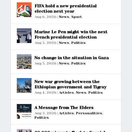
FIFA hold a new presidential
election next year
Aug 6, 2026
|
News
,
Sport
Marine Le Pen might win the next
French presidential election
Aug 5, 2026
|
News
,
Politics
No change in the situation in Gaza
Aug 5, 2026
|
News
,
Politics
New war growing between the
Ethiopian government and Tigray
Aug 4, 2026
|
Articles
,
News
,
Politics
A Message from The Elders
Aug 3, 2026
|
Articles
,
Personalities
,
Politics