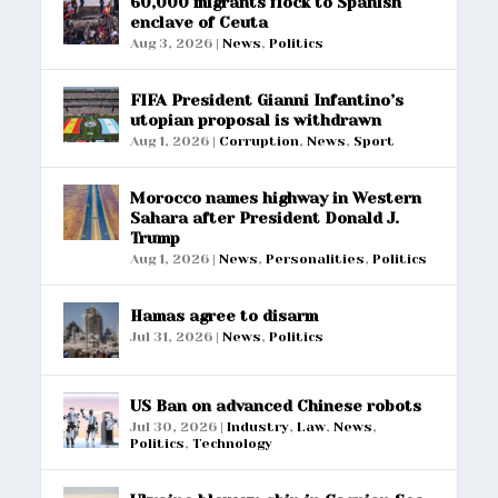
60,000 migrants flock to Spanish
enclave of Ceuta
Aug 3, 2026
|
News
,
Politics
FIFA President Gianni Infantino’s
utopian proposal is withdrawn
Aug 1, 2026
|
Corruption
,
News
,
Sport
Morocco names highway in Western
Sahara after President Donald J.
Trump
Aug 1, 2026
|
News
,
Personalities
,
Politics
Hamas agree to disarm
Jul 31, 2026
|
News
,
Politics
US Ban on advanced Chinese robots
Jul 30, 2026
|
Industry
,
Law
,
News
,
Politics
,
Technology