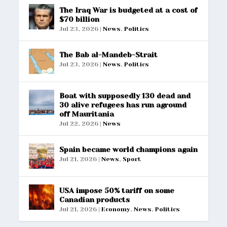
The Iraq War is budgeted at a cost of
$70 billion
Jul 23, 2026
|
News
,
Politics
The Bab al-Mandeb-Strait
Jul 23, 2026
|
News
,
Politics
Boat with supposedly 130 dead and
30 alive refugees has run aground
off Mauritania
Jul 22, 2026
|
News
Spain became world champions again
Jul 21, 2026
|
News
,
Sport
USA impose 50% tariff on some
Canadian products
Jul 21, 2026
|
Economy
,
News
,
Politics