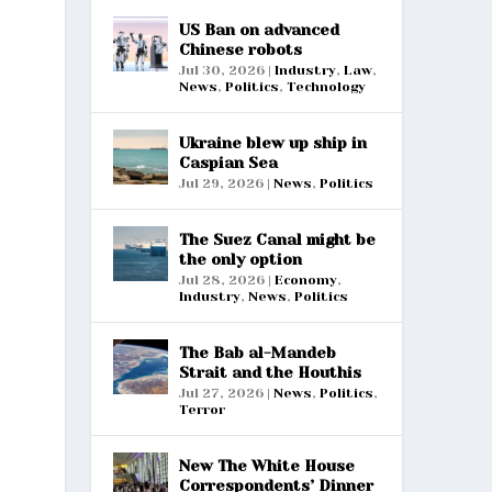
US Ban on advanced
Chinese robots
Jul 30, 2026
|
Industry
,
Law
,
News
,
Politics
,
Technology
Ukraine blew up ship in
Caspian Sea
Jul 29, 2026
|
News
,
Politics
The Suez Canal might be
the only option
Jul 28, 2026
|
Economy
,
Industry
,
News
,
Politics
The Bab al-Mandeb
Strait and the Houthis
Jul 27, 2026
|
News
,
Politics
,
Terror
New The White House
Correspondents’ Dinner