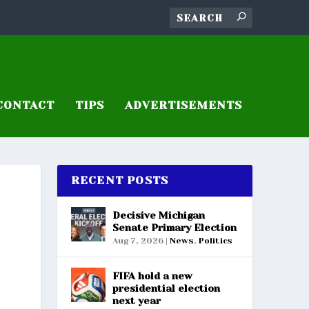
CONTACT
TIPS
ADVERTISEMENTS
RECENT POSTS
Decisive Michigan
Senate Primary Election
Aug 7, 2026
|
News
,
Politics
FIFA hold a new
presidential election
next year