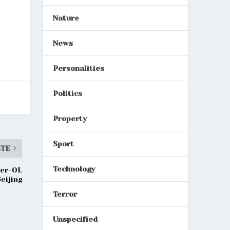
Nature
News
Personalities
Politics
Property
Sport
STE
Technology
ter-OL
Beijing
Terror
Unspecified