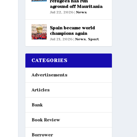
refugees has run
aground off Mauritania
Jul 22, 2026
|
News
Spain became world
champions again
Jul 21, 2026
|
News
,
Sport
CATEGORIES
Advertisements
Articles
Bank
Book Review
Borrower