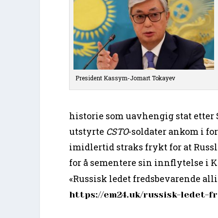
President Kassym-Jomart Tokayev
historie som uavhengig stat etter
utstyrte
CSTO
-soldater ankom i for
imidlertid straks frykt for at Rus
for å sementere sin innflytelse i K
«Russisk ledet fredsbevarende alli
https://em24.uk/russisk-ledet-f