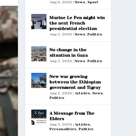
Aug 6, 2026
|
News
,
Sport
Marine Le Pen might win
the next French
presidential election
Aug 5, 2026
|
News
,
Politics
No change in the
situation in Gaza
Aug 5, 2026
|
News
,
Politics
New war growing
between the Ethiopian
government and Tigray
Aug 4, 2026
|
Articles
,
News
,
Politics
A Message from The
Elders
Aug 3, 2026
|
Articles
,
Personalities
,
Politics