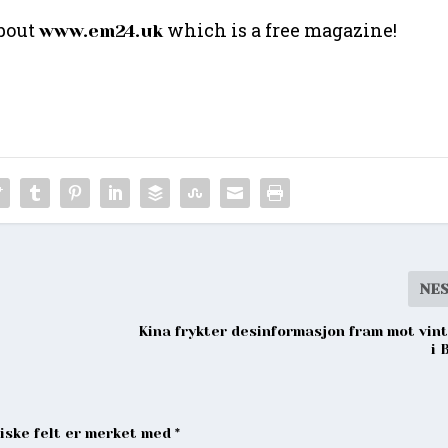
about
which is a free magazine!
www.em24.uk
NE
Kina frykter desinformasjon fram mot vin
i 
riske felt er merket med
*