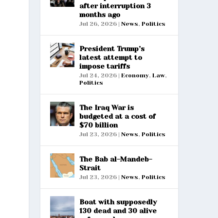
after interruption 3
months ago
Jul 26, 2026
|
News
,
Politics
President Trump’s
latest attempt to
impose tariffs
Jul 24, 2026
|
Economy
,
Law
,
Politics
The Iraq War is
budgeted at a cost of
$70 billion
Jul 23, 2026
|
News
,
Politics
The Bab al-Mandeb-
Strait
Jul 23, 2026
|
News
,
Politics
Boat with supposedly
130 dead and 30 alive