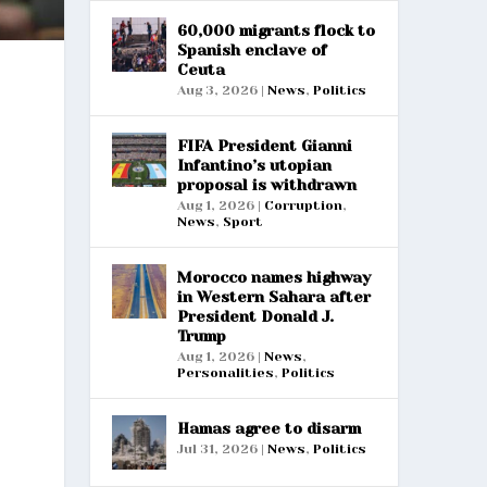
60,000 migrants flock to
Spanish enclave of
Ceuta
Aug 3, 2026
|
News
,
Politics
FIFA President Gianni
Infantino’s utopian
proposal is withdrawn
Aug 1, 2026
|
Corruption
,
News
,
Sport
Morocco names highway
in Western Sahara after
President Donald J.
Trump
Aug 1, 2026
|
News
,
Personalities
,
Politics
Hamas agree to disarm
Jul 31, 2026
|
News
,
Politics