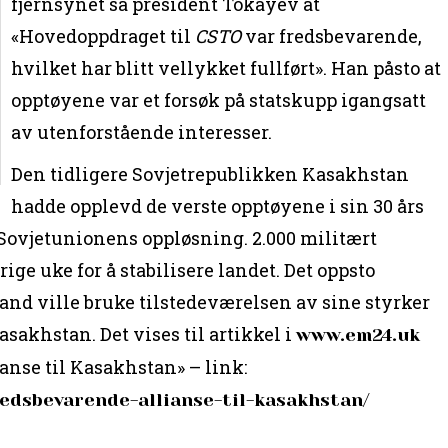
fjernsynet sa president Tokayev at
«Hovedoppdraget til
CSTO
var fredsbevarende,
hvilket har blitt vellykket fullført». Han påsto at
opptøyene var et forsøk på statskupp igangsatt
av utenforstående interesser.
Den tidligere Sovjetrepublikken Kasakhstan
hadde opplevd de verste opptøyene i sin 30 års
 Sovjetunionens oppløsning. 2.000 militært
rige uke for å stabilisere landet. Det oppsto
sland ville bruke tilstedeværelsen av sine styrker
asakhstan. Det vises til artikkel i
www.em24.uk
anse til Kasakhstan» – link:
redsbevarende-allianse-til-kasakhstan/