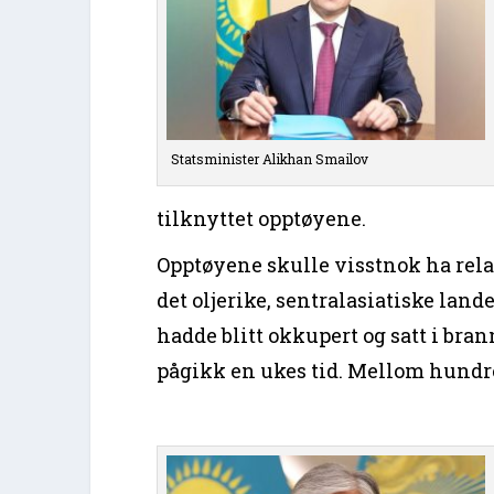
Statsminister Alikhan Smailov
tilknyttet opptøyene.
Opptøyene skulle visstnok ha relas
det oljerike, sentralasiatiske land
hadde blitt okkupert og satt i bra
pågikk en ukes tid. Mellom hundr