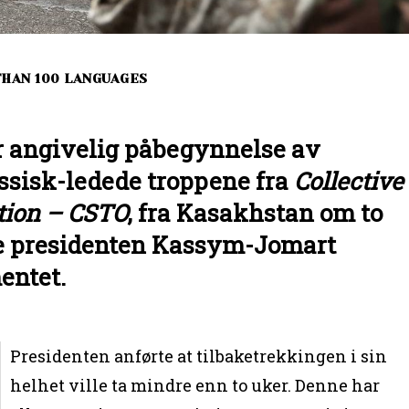
THAN 100 LANGUAGES
or angivelig påbegynnelse av
ussisk-ledede troppene fra
Collective
ation – CSTO
, fra Kasakhstan om to
ke presidenten Kassym-Jomart
entet.
Presidenten anførte at tilbaketrekkingen i sin
helhet ville ta mindre enn to uker. Denne har