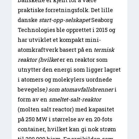
praktiske forretningsfolk. Det lille
danske
start-opp-selskapet
Seaborg
Technologies ble opprettet i 2015 og
har utviklet et kompakt mini-
atomkraftverk basert på en
termisk
reaktor (hvilket
er en reaktor som
utnytter den energi som ligger lagret
i atomers og molekylers uordnede
bevegelse
) som atomavfallsbrenner
i
form av en
smeltet-salt-reaktor
(molten salt reactor) med kapasitet
på 250 MW i størrelse av en 20-fots
container, hvilket kan gi nok strøm
til 200.000 hjem. Energikilden som