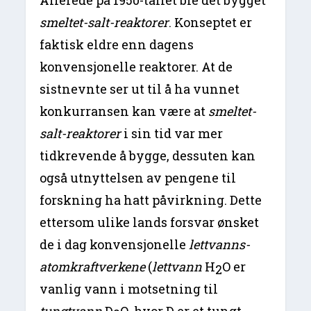
smeltet-salt-reaktorer
. Konseptet er
faktisk eldre enn dagens
konvensjonelle reaktorer. At de
sistnevnte ser ut til å ha vunnet
konkurransen kan være at
smeltet-
salt-reaktorer
i sin tid var mer
tidkrevende å bygge, dessuten kan
også utnyttelsen av pengene til
forskning ha hatt påvirkning. Dette
ettersom ulike lands forsvar ønsket
de i dag konvensjonelle
lettvanns-
atomkraftverkene
(
lettvann
H
O er
2
vanlig vann i motsetning til
tungtvann
D
O
,
hvor D er et tungt