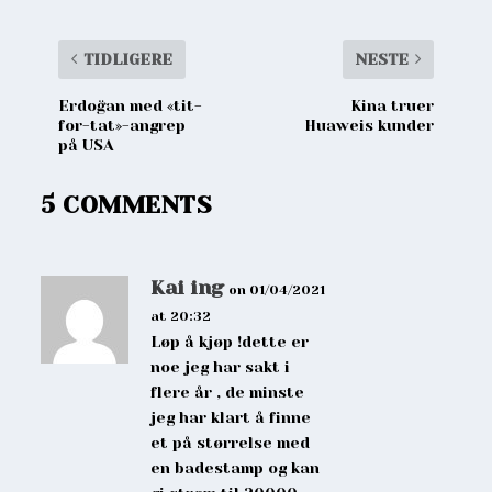
TIDLIGERE
NESTE
Erdoğan med «tit-
Kina truer
for-tat»-angrep
Huaweis kunder
på USA
5 COMMENTS
Kai ing
on 01/04/2021
at 20:32
Løp å kjøp !dette er
noe jeg har sakt i
flere år , de minste
jeg har klart å finne
et på størrelse med
en badestamp og kan