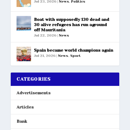
Jul 23, 2026
|
News
,
Politics
Boat with supposedly 130 dead and
30 alive refugees has run aground
off Mauritania
Jul 22, 2026
|
News
Spain became world champions again
Jul 21, 2026
|
News
,
Sport
CATEGORIES
Advertisements
Articles
Bank