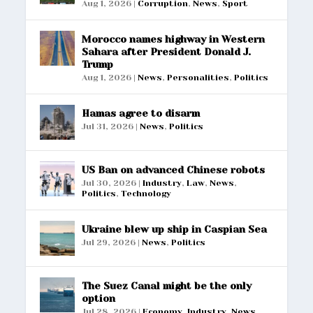
Aug 1, 2026
|
Corruption
,
News
,
Sport
Morocco names highway in Western
Sahara after President Donald J.
Trump
Aug 1, 2026
|
News
,
Personalities
,
Politics
Hamas agree to disarm
Jul 31, 2026
|
News
,
Politics
US Ban on advanced Chinese robots
Jul 30, 2026
|
Industry
,
Law
,
News
,
Politics
,
Technology
Ukraine blew up ship in Caspian Sea
Jul 29, 2026
|
News
,
Politics
The Suez Canal might be the only
option
Jul 28, 2026
|
Economy
,
Industry
,
News
,