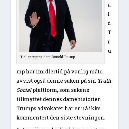
a
l
d
T
r
u
Tidligere president Donald Trump
mp har imidlertid på vanlig måte,
avvist også denne saken på sin
Truth
Social
plattform, som sakene
tilknyttet dennes damehistorier.
Trumps advokater har ennå ikke
kommentert den siste stevningen.