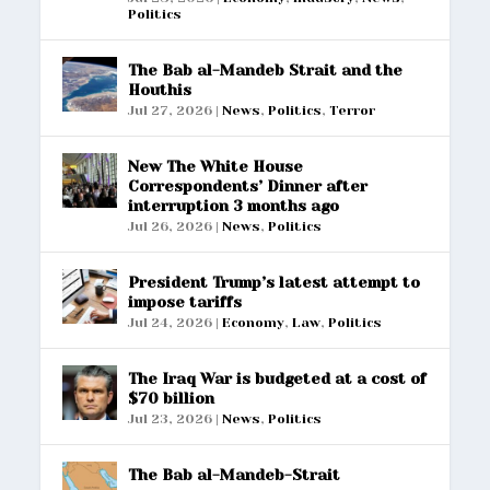
Politics
The Bab al-Mandeb Strait and the
Houthis
Jul 27, 2026
|
News
,
Politics
,
Terror
New The White House
Correspondents’ Dinner after
interruption 3 months ago
Jul 26, 2026
|
News
,
Politics
President Trump’s latest attempt to
impose tariffs
Jul 24, 2026
|
Economy
,
Law
,
Politics
The Iraq War is budgeted at a cost of
$70 billion
Jul 23, 2026
|
News
,
Politics
The Bab al-Mandeb-Strait