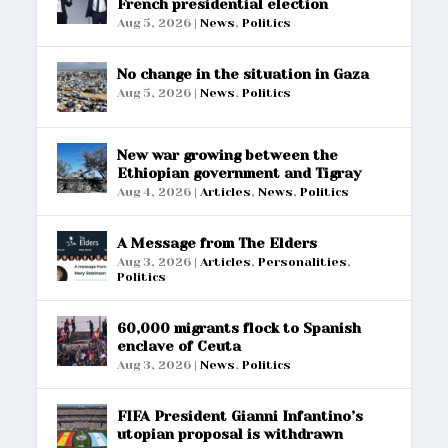
French presidential election
Aug 5, 2026
|
News
,
Politics
No change in the situation in Gaza
Aug 5, 2026
|
News
,
Politics
New war growing between the
Ethiopian government and Tigray
Aug 4, 2026
|
Articles
,
News
,
Politics
A Message from The Elders
Aug 3, 2026
|
Articles
,
Personalities
,
Politics
60,000 migrants flock to Spanish
enclave of Ceuta
Aug 3, 2026
|
News
,
Politics
FIFA President Gianni Infantino’s
utopian proposal is withdrawn