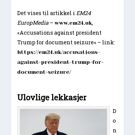
Det vises til artikkel i
EM24
EuropMedia
–
,
www.em24.uk
«Accusations against president
Trump for document seizure» – link:
https://em24.uk/accusations-
against-president-trump-for-
document-seizure/
Ulovlige lekkasjer
D
o
n