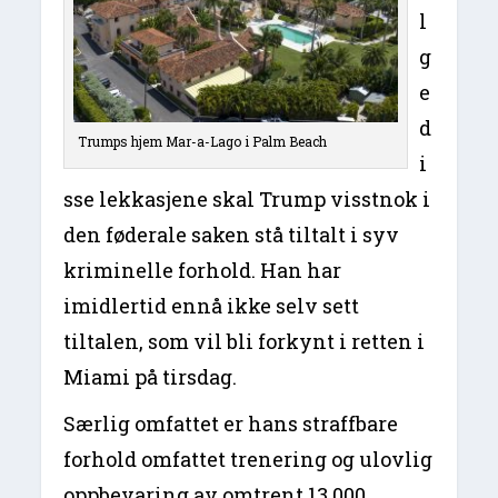
l
g
e
d
Trumps hjem Mar-a-Lago i Palm Beach
i
sse lekkasjene skal Trump visstnok i
den føderale saken stå tiltalt i syv
kriminelle forhold. Han har
imidlertid ennå ikke selv sett
tiltalen, som vil bli forkynt i retten i
Miami på tirsdag.
Særlig omfattet er hans straffbare
forhold omfattet trenering og ulovlig
oppbevaring av omtrent 13.000