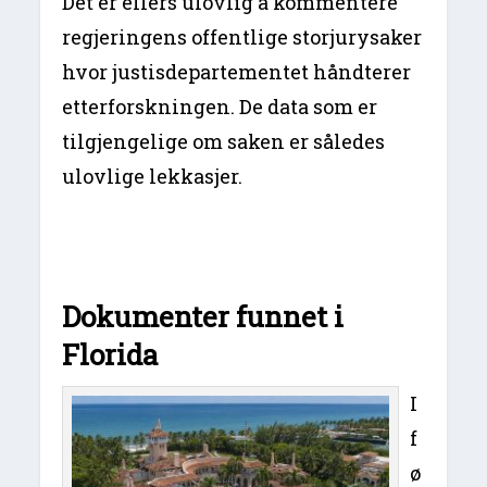
Det er ellers ulovlig å kommentere
regjeringens offentlige storjurysaker
hvor justisdepartementet håndterer
etterforskningen. De data som er
tilgjengelige om saken er således
ulovlige lekkasjer.
Dokumenter funnet i
Florida
I
f
ø