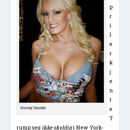
p
r
i
l
e
r
k
j
e
n
t
Stormy Daniels
e
T
rump seg
ikke skyldig
i New York-