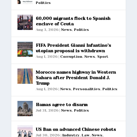
Politics
60,000 migrants flock to Spanish
enclave of Ceuta
Aug 3, 2026
|
News
,
Politics
FIFA President Gianni Infantino’s
utopian proposal is withdrawn
Aug 1, 2026
|
Corruption
,
News
,
Sport
Morocco names highway in Western
Sahara after President Donald J.
Trump
Aug 1, 2026
|
News
,
Personalities
,
Politics
Hamas agree to disarm
Jul 31, 2026
|
News
,
Politics
US Ban on advanced Chinese robots
Jul 30, 2026
|
Industry
,
Law
,
News
,