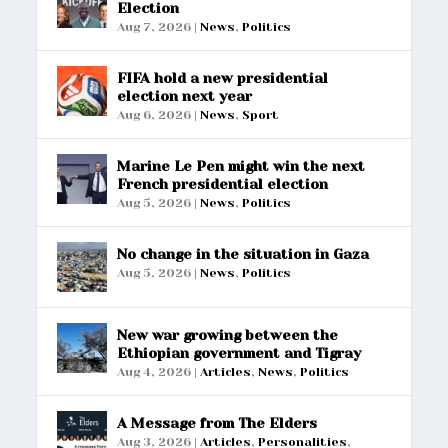
Election
Aug 7, 2026
|
News
,
Politics
FIFA hold a new presidential
election next year
Aug 6, 2026
|
News
,
Sport
Marine Le Pen might win the next
French presidential election
Aug 5, 2026
|
News
,
Politics
No change in the situation in Gaza
Aug 5, 2026
|
News
,
Politics
New war growing between the
Ethiopian government and Tigray
Aug 4, 2026
|
Articles
,
News
,
Politics
A Message from The Elders
Aug 3, 2026
|
Articles
,
Personalities
,