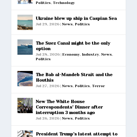
Politics
,
Technology
Ukraine blew up ship in Caspian Sea
Jul 29, 2026
|
News
,
Politics
The Suez Canal might be the only
option
Jul 28, 2026
|
Economy
,
Industry
,
News
,
Politics
The Bab al-Mandeb Strait and the
Houthis
Jul 27, 2026
|
News
,
Politics
,
Terror
New The White House
Correspondents’ Dinner after
interruption 3 months ago
Jul 26, 2026
|
News
,
Politics
President Trump’s latest attempt to