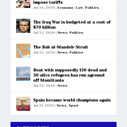
impose tariffs
Jul 24, 2026
|
Economy
,
Law
,
Politics
The Iraq War is budgeted at a cost of
$70 billion
Jul 23, 2026
|
News
,
Politics
The Bab al-Mandeb-Strait
Jul 23, 2026
|
News
,
Politics
Boat with supposedly 130 dead and
30 alive refugees has run aground
off Mauritania
Jul 22, 2026
|
News
Spain became world champions again
Jul 21, 2026
|
News
,
Sport