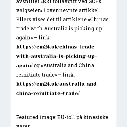
avsnittet «Økt tollavgift ved GOPs
valgseier» i ovennevnte artikkel.
Ellers vises det til artiklene «China’s
trade with Australia is picking up
again» – link:
https://em24.uk/chinas-trade-
with-australia-is-picking-up-
og «Australia and China
again/
reinitiate trade» – link:
https://em24.uk/australia-and-
china-reinitiate-trade/
Featured image: EU-toll på kinesiske
varer