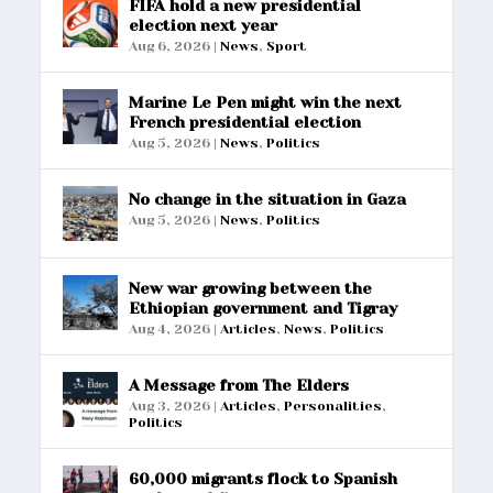
FIFA hold a new presidential
election next year
Aug 6, 2026
|
News
,
Sport
Marine Le Pen might win the next
French presidential election
Aug 5, 2026
|
News
,
Politics
No change in the situation in Gaza
Aug 5, 2026
|
News
,
Politics
New war growing between the
Ethiopian government and Tigray
Aug 4, 2026
|
Articles
,
News
,
Politics
A Message from The Elders
Aug 3, 2026
|
Articles
,
Personalities
,
Politics
60,000 migrants flock to Spanish