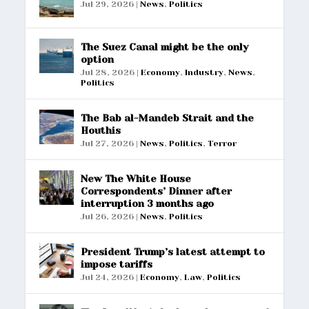
Jul 29, 2026
|
News
,
Politics
The Suez Canal might be the only
option
Jul 28, 2026
|
Economy
,
Industry
,
News
,
Politics
The Bab al-Mandeb Strait and the
Houthis
Jul 27, 2026
|
News
,
Politics
,
Terror
New The White House
Correspondents’ Dinner after
interruption 3 months ago
Jul 26, 2026
|
News
,
Politics
President Trump’s latest attempt to
impose tariffs
Jul 24, 2026
|
Economy
,
Law
,
Politics