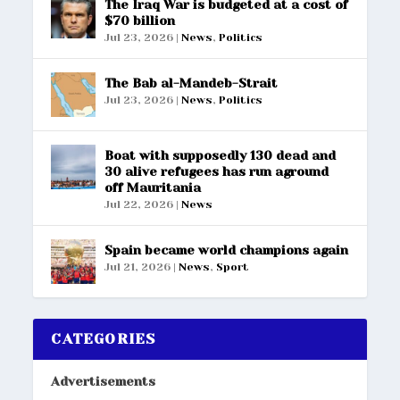
The Iraq War is budgeted at a cost of
$70 billion
Jul 23, 2026
|
News
,
Politics
The Bab al-Mandeb-Strait
Jul 23, 2026
|
News
,
Politics
Boat with supposedly 130 dead and
30 alive refugees has run aground
off Mauritania
Jul 22, 2026
|
News
Spain became world champions again
Jul 21, 2026
|
News
,
Sport
CATEGORIES
Advertisements