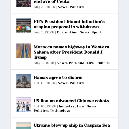
enclave of Ceuta
Aug 3, 2026
|
News
,
Politics
FIFA President Gianni Infantino’s
utopian proposal is withdrawn
Aug 1, 2026
|
Corruption
,
News
,
Sport
Morocco names highway in Western
Sahara after President Donald J.
Trump
Aug 1, 2026
|
News
,
Personalities
,
Politics
Hamas agree to disarm
Jul 31, 2026
|
News
,
Politics
US Ban on advanced Chinese robots
Jul 30, 2026
|
Industry
,
Law
,
News
,
Politics
,
Technology
Ukraine blew up ship in Caspian Sea