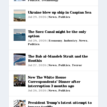
Politics
,
Technology
Ukraine blew up ship in Caspian Sea
Jul 29, 2026
|
News
,
Politics
The Suez Canal might be the only
option
Jul 28, 2026
|
Economy
,
Industry
,
News
,
Politics
The Bab al-Mandeb Strait and the
Houthis
Jul 27, 2026
|
News
,
Politics
,
Terror
New The White House
Correspondents’ Dinner after
interruption 3 months ago
Jul 26, 2026
|
News
,
Politics
President Trump’s latest attempt to
impose tariffs