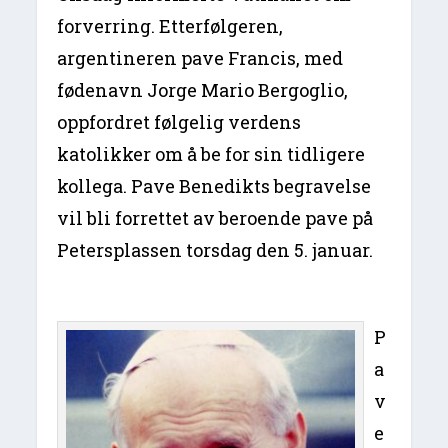
forverring. Etterfølgeren,
argentineren pave Francis, med
fødenavn Jorge Mario Bergoglio,
oppfordret følgelig verdens
katolikker om å be for sin tidligere
kollega. Pave Benedikts begravelse
vil bli forrettet av beroende pave på
Petersplassen torsdag den 5. januar.
P
a
v
e