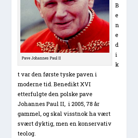
B
e
n
e
d
i
Pave Johannes Paul II
k
t var den første tyske paven i
moderne tid. Benedikt XVI
etterfulgte den polske pave
Johannes Paul II, i 2005, 78 år
gammel, og skal visstnok ha vært
svært dyktig, men en konservativ
teolog.