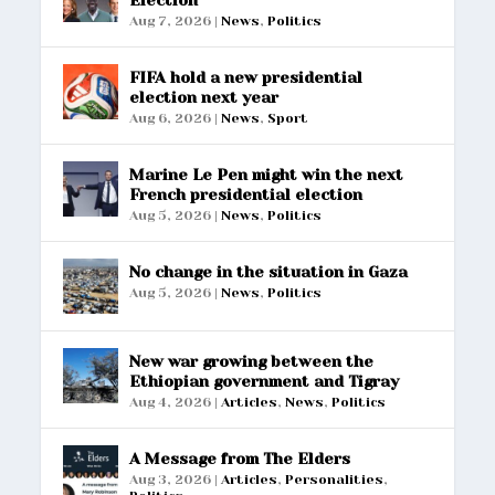
Aug 7, 2026
|
News
,
Politics
FIFA hold a new presidential
election next year
Aug 6, 2026
|
News
,
Sport
Marine Le Pen might win the next
French presidential election
Aug 5, 2026
|
News
,
Politics
No change in the situation in Gaza
Aug 5, 2026
|
News
,
Politics
New war growing between the
Ethiopian government and Tigray
Aug 4, 2026
|
Articles
,
News
,
Politics
A Message from The Elders
Aug 3, 2026
|
Articles
,
Personalities
,