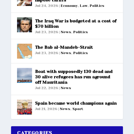
Jul 24, 2026
|
Economy
,
Law
,
Politics
The Iraq War is budgeted at a cost of
$70 billion
Jul 23, 2026
|
News
,
Politics
The Bab al-Mandeb-Strait
Jul 23, 2026
|
News
,
Politics
Boat with supposedly 130 dead and
30 alive refugees has run aground
off Mauritania
Jul 22, 2026
|
News
Spain became world champions again
Jul 21, 2026
|
News
,
Sport
CATEGORIES