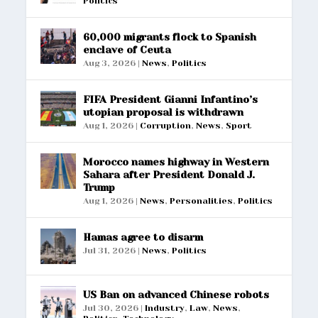
Politics
60,000 migrants flock to Spanish
enclave of Ceuta
Aug 3, 2026
|
News
,
Politics
FIFA President Gianni Infantino’s
utopian proposal is withdrawn
Aug 1, 2026
|
Corruption
,
News
,
Sport
Morocco names highway in Western
Sahara after President Donald J.
Trump
Aug 1, 2026
|
News
,
Personalities
,
Politics
Hamas agree to disarm
Jul 31, 2026
|
News
,
Politics
US Ban on advanced Chinese robots
Jul 30, 2026
|
Industry
,
Law
,
News
,