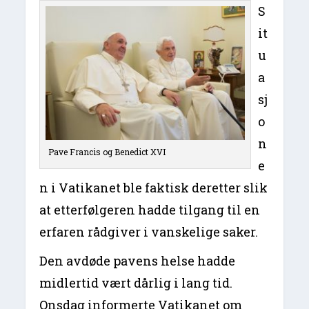
S
it
u
a
sj
o
n
Pave Francis og Benedict XVI
e
n i Vatikanet ble faktisk deretter slik
at etterfølgeren hadde tilgang til en
erfaren rådgiver i vanskelige saker.
Den avdøde pavens helse hadde
midlertid vært dårlig i lang tid.
Onsdag informerte Vatikanet om