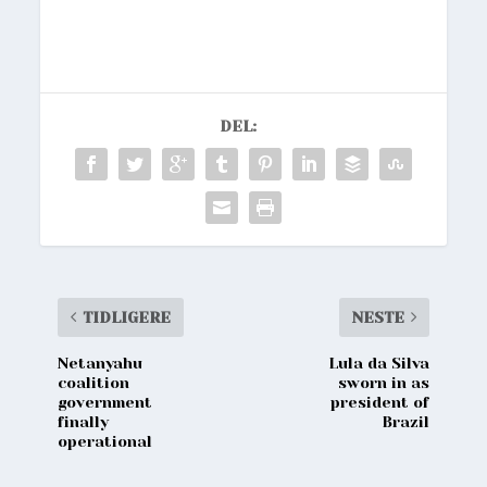
DEL:
TIDLIGERE
NESTE
Netanyahu
Lula da Silva
coalition
sworn in as
government
president of
finally
Brazil
operational