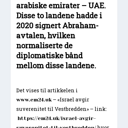
arabiske emirater – UAE.
Disse to landene hadde i
2020 signert Abraham-
avtalen, hvilken
normaliserte de
diplomatiske bånd
mellom disse landene.
Det vises til artikkelen i
– «Israel avgir
www.em24.uk
suverenitet til Vestbredden» – link:
https://em24.uk/israel-avgir-
hvor
suverenitet-til-vestbredden/