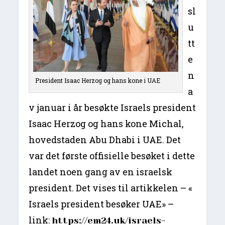
sl
u
tt
e
n
President Isaac Herzog og hans kone i UAE
a
v januar i år besøkte Israels president
Isaac Herzog og hans kone Michal,
hovedstaden Abu Dhabi i UAE. Det
var det første offisielle besøket i dette
landet noen gang av en israelsk
president. Det vises til artikkelen – «
Israels president besøker UAE» –
link:
https://em24.uk/israels-