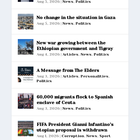
Aug 5, 2026
|
News
,
Politics
No change in the situation in Gaza
Aug 5, 2026
|
News
,
Politics
New war growing between the
Ethiopian government and Tigray
Aug 4, 2026
|
Articles
,
News
,
Politics
A Message from The Elders
Aug 3, 2026
|
Articles
,
Personalities
,
Politics
60,000 migrants flock to Spanish
enclave of Ceuta
Aug 3, 2026
|
News
,
Politics
FIFA President Gianni Infantino’s
utopian proposal is withdrawn
Aug 1, 2026
|
Corruption
,
News
,
Sport