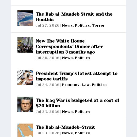
The Bab al-Mandeb Strait and the
Houthis
Jul 27, 2026
|
News
,
Politics
,
Terror
New The White House
Correspondents’ Dinner after
interruption 3 months ago
Jul 26, 2026
|
News
,
Politics
President Trump’s latest attempt to
impose tariffs
Jul 24, 2026
|
Economy
,
Law
,
Politics
The Iraq War is budgeted at a cost of
$70 billion
Jul 23, 2026
|
News
,
Politics
The Bab al-Mandeb-Strait
Jul 23, 2026
|
News
,
Politics