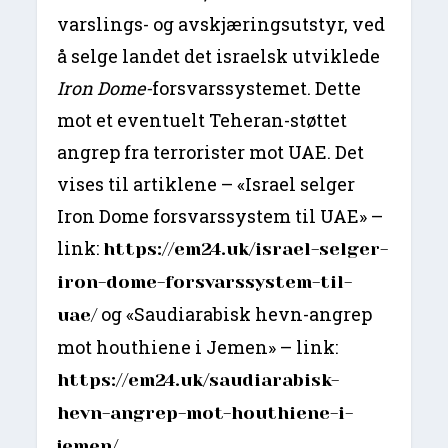
varslings- og avskjæringsutstyr, ved
å selge landet det israelsk utviklede
Iron Dome-
forsvarssystemet. Dette
mot et eventuelt Teheran-støttet
angrep fra terrorister mot UAE. Det
vises til artiklene – «Israel selger
Iron Dome forsvarssystem til UAE» –
link:
https://em24.uk/israel-selger-
iron-dome-forsvarssystem-til-
og «Saudiarabisk hevn-angrep
uae/
mot houthiene i Jemen» – link:
https://em24.uk/saudiarabisk-
hevn-angrep-mot-houthiene-i-
jemen/