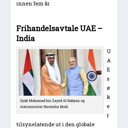
innen fem år.
Frihandelsavtale UAE –
India
U
A
E
s
ø
k
Sjeik Mohamed bin Zayed Al Nahyan og
e
statsminister Narendra Modi
r
tilsynelatende ut i den globale