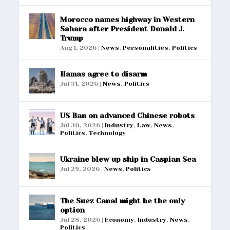
Morocco names highway in Western
Sahara after President Donald J.
Trump
Aug 1, 2026
|
News
,
Personalities
,
Politics
Hamas agree to disarm
Jul 31, 2026
|
News
,
Politics
US Ban on advanced Chinese robots
Jul 30, 2026
|
Industry
,
Law
,
News
,
Politics
,
Technology
Ukraine blew up ship in Caspian Sea
Jul 29, 2026
|
News
,
Politics
The Suez Canal might be the only
option
Jul 28, 2026
|
Economy
,
Industry
,
News
,
Politics