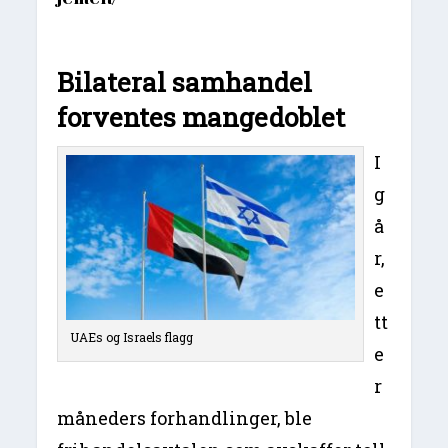
Bilateral samhandel
forventes mangedoblet
I
g
å
r,
e
tt
UAEs og Israels flagg
e
r
måneders forhandlinger, ble