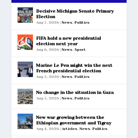
Decisive Michigan Senate Primary
Election
Aug 7, 2026
|
News
,
Politics
FIFA hold a new presidential
election next year
Aug 6, 2026
|
News
,
Sport
Marine Le Pen might win the next
French presidential election
Aug 5, 2026
|
News
,
Politics
No change in the situation in Gaza
Aug 5, 2026
|
News
,
Politics
New war growing between the
Ethiopian government and Tigray
Aug 4, 2026
|
Articles
,
News
,
Politics