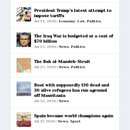
President Trump’s latest attempt to
impose tariffs
Jul 24, 2026
|
Economy
,
Law
,
Politics
The Iraq War is budgeted at a cost of
$70 billion
Jul 23, 2026
|
News
,
Politics
The Bab al-Mandeb-Strait
Jul 23, 2026
|
News
,
Politics
Boat with supposedly 130 dead and
30 alive refugees has run aground
off Mauritania
Jul 22, 2026
|
News
Spain became world champions again
Jul 21, 2026
|
News
,
Sport