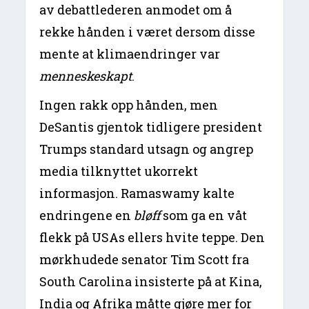
av debattlederen anmodet om å
rekke hånden i været dersom disse
mente at klimaendringer var
menneskeskapt
.
Ingen rakk opp hånden, men
DeSantis gjentok tidligere president
Trumps standard utsagn og angrep
media tilknyttet ukorrekt
informasjon. Ramaswamy kalte
endringene en
bløff
som ga en våt
flekk på USAs ellers hvite teppe. Den
mørkhudede senator Tim Scott fra
South Carolina insisterte på at Kina,
India og Afrika måtte gjøre mer for