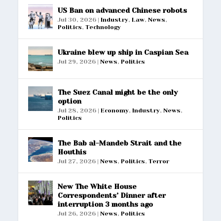
US Ban on advanced Chinese robots
Jul 30, 2026
|
Industry
,
Law
,
News
,
Politics
,
Technology
Ukraine blew up ship in Caspian Sea
Jul 29, 2026
|
News
,
Politics
The Suez Canal might be the only
option
Jul 28, 2026
|
Economy
,
Industry
,
News
,
Politics
The Bab al-Mandeb Strait and the
Houthis
Jul 27, 2026
|
News
,
Politics
,
Terror
New The White House
Correspondents’ Dinner after
interruption 3 months ago
Jul 26, 2026
|
News
,
Politics