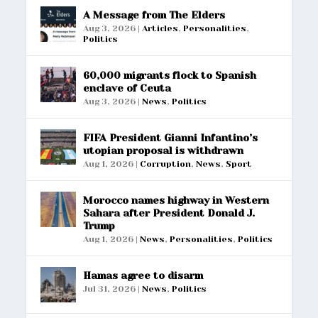
A Message from The Elders
Aug 3, 2026
|
Articles
,
Personalities
,
Politics
60,000 migrants flock to Spanish
enclave of Ceuta
Aug 3, 2026
|
News
,
Politics
FIFA President Gianni Infantino’s
utopian proposal is withdrawn
Aug 1, 2026
|
Corruption
,
News
,
Sport
Morocco names highway in Western
Sahara after President Donald J.
Trump
Aug 1, 2026
|
News
,
Personalities
,
Politics
Hamas agree to disarm
Jul 31, 2026
|
News
,
Politics