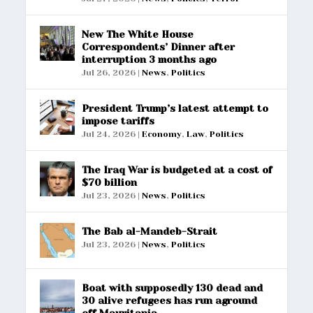
New The White House
Correspondents’ Dinner after
interruption 3 months ago
Jul 26, 2026
|
News
,
Politics
President Trump’s latest attempt to
impose tariffs
Jul 24, 2026
|
Economy
,
Law
,
Politics
The Iraq War is budgeted at a cost of
$70 billion
Jul 23, 2026
|
News
,
Politics
The Bab al-Mandeb-Strait
Jul 23, 2026
|
News
,
Politics
Boat with supposedly 130 dead and
30 alive refugees has run aground