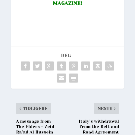
MAGAZINE!
DEL:
TIDLIGERE
NESTE
A message from
Italy’s withdrawal
The Elders – Zeid
from the Belt and
Ra’ad Al Hussein
Road Agreement