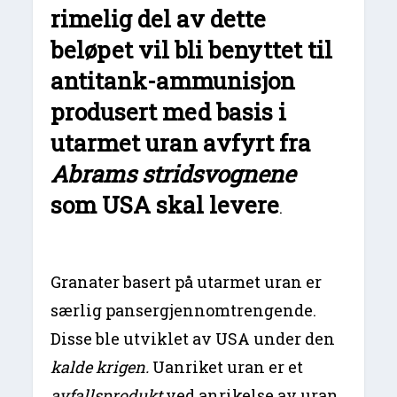
rimelig del av dette
beløpet vil bli benyttet til
antitank-ammunisjon
produsert med basis i
utarmet uran avfyrt fra
Abrams stridsvognene
som USA skal levere
.
Granater basert på utarmet uran er
særlig pansergjennomtrengende.
Disse ble utviklet av USA under den
kalde krigen.
Uanriket uran er et
avfallsprodukt
ved anrikelse av uran