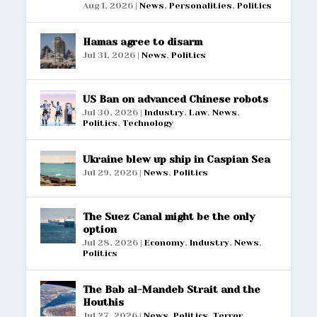
Aug 1, 2026
|
News
,
Personalities
,
Politics
Hamas agree to disarm
Jul 31, 2026
|
News
,
Politics
US Ban on advanced Chinese robots
Jul 30, 2026
|
Industry
,
Law
,
News
,
Politics
,
Technology
Ukraine blew up ship in Caspian Sea
Jul 29, 2026
|
News
,
Politics
The Suez Canal might be the only
option
Jul 28, 2026
|
Economy
,
Industry
,
News
,
Politics
The Bab al-Mandeb Strait and the
Houthis
Jul 27, 2026
|
News
,
Politics
,
Terror