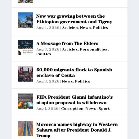
New war growing between the
Ethiopian government and Tigray
Aug 4, 2026
|
Articles
,
News
,
Politics
A Message from The Elders
Aug 3, 2026
|
Articles
,
Personalities
,
Politics
60,000 migrants flock to Spanish
enclave of Ceuta
Aug 3, 2026
|
News
,
Politics
FIFA President Gianni Infantino’s
utopian proposal is withdrawn
Aug 1, 2026
|
Corruption
,
News
,
Sport
Morocco names highway in Western
Sahara after President Donald J.
Trump