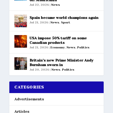
off Mauritania
Jul 22, 2026
|
News
Spain became world champions again
Jul 21, 2026
|
News
,
Sport
USA impose 50% tariff on some
Canadian products
Jul 21, 2026
|
Economy
,
News
,
Politics
Britain’s new Prime Minister Andy
Burnham sworn in
Jul 20, 2026
|
News
,
Politics
CATEGORIES
Advertisements
Articles