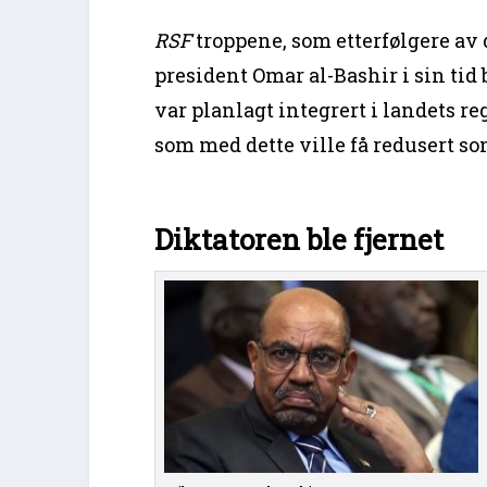
RSF
troppene, som etterfølgere av 
president Omar al-Bashir i sin tid
var planlagt integrert i landets r
som med dette ville få redusert s
Diktatoren ble fjernet