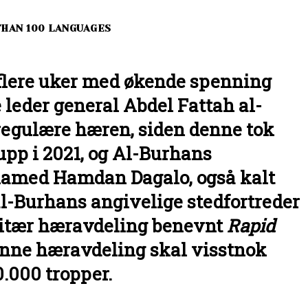
THAN 100 LANGUAGES
r flere uker med økende spenning
leder general Abdel Fattah al-
regulære hæren, siden denne tok
pp i 2021, og Al-Burhans
amed Hamdan Dagalo, også kalt
l-Burhans angivelige stedfortreder
litær hæravdeling benevnt
Rapid
enne hæravdeling skal visstnok
.000 tropper.