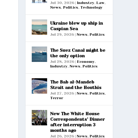
Jul 30, 2026
|
Industry
,
Law
,
News
,
Politics
,
Technology
Ukraine blew up ship in
Caspian Sea
Jul 29, 2026
|
News
,
Politics
The Suez Canal might be
the only option
Jul 28, 2026
|
Economy
,
Industry
,
News
,
Politics
The Bab al-Mandeb
Strait and the Houthis
Jul 27, 2026
|
News
,
Politics
,
Terror
New The White House
Correspondents’ Dinner
after interruption 3
months ago
Jul 26, 2026
|
News
,
Politics