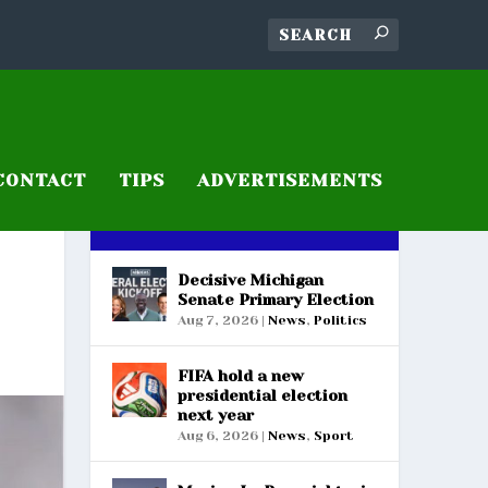
CONTACT
TIPS
ADVERTISEMENTS
RECENT POSTS
Decisive Michigan
Senate Primary Election
Aug 7, 2026
|
News
,
Politics
FIFA hold a new
presidential election
next year
Aug 6, 2026
|
News
,
Sport