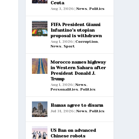
Ceuta
Aug 3, 2026
|
News
,
Politics
FIFA President Gianni
Infantino’s utopian
proposal is withdrawn
Aug 1, 2026
|
Corruption
,
News
,
Sport
Morocco names highway
in Western Sahara after
President Donald J.
Trump
Aug 1, 2026
|
News
,
Personalities
,
Politics
Hamas agree to disarm
Jul 31, 2026
|
News
,
Politics
US Ban on advanced
Chinese robots