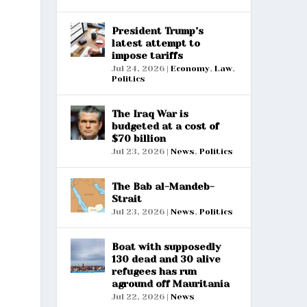
President Trump’s
latest attempt to
impose tariffs
Jul 24, 2026
|
Economy
,
Law
,
Politics
The Iraq War is
budgeted at a cost of
$70 billion
Jul 23, 2026
|
News
,
Politics
The Bab al-Mandeb-
Strait
Jul 23, 2026
|
News
,
Politics
Boat with supposedly
130 dead and 30 alive
refugees has run
aground off Mauritania
Jul 22, 2026
|
News