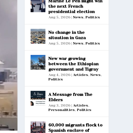
Marine Le Pen might win
the next French
presidential election
Aug 5, 2026
|
News
,
Politics
No change in the
situation in Gaza
Aug 5, 2026
|
News
,
Politics
New war growing
between the Ethiopian
government and Tigray
Aug 4, 2026
|
Articles
,
News
,
Politics
A Message from The
Elders
Aug 3, 2026
|
Articles
,
Personalities
,
Politics
60,000 migrants flock to
Spanish enclave of