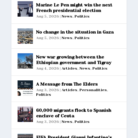
Marine Le Pen might win the next
French presidential election
Aug 5, 2026
|
News
,
Politics
No change in the situation in Gaza
Aug 5, 2026
|
News
,
Politics
New war growing between the
Ethiopian government and Tigray
Aug 4, 2026
|
Articles
,
News
,
Politics
A Message from The Elders
Aug 3, 2026
|
Articles
,
Personalities
,
Politics
60,000 migrants flock to Spanish
enclave of Ceuta
Aug 3, 2026
|
News
,
Politics
FIFA President Gianni Infantino’s