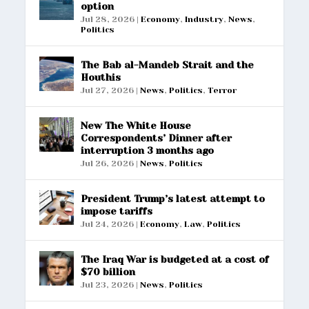
option
Jul 28, 2026
|
Economy
,
Industry
,
News
,
Politics
The Bab al-Mandeb Strait and the
Houthis
Jul 27, 2026
|
News
,
Politics
,
Terror
New The White House
Correspondents’ Dinner after
interruption 3 months ago
Jul 26, 2026
|
News
,
Politics
President Trump’s latest attempt to
impose tariffs
Jul 24, 2026
|
Economy
,
Law
,
Politics
The Iraq War is budgeted at a cost of
$70 billion
Jul 23, 2026
|
News
,
Politics