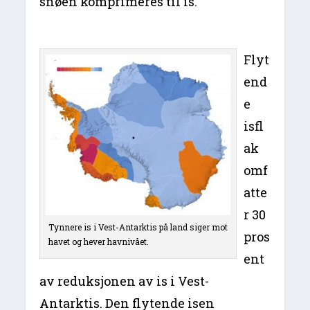
snøen komprimeres til is.
Flyt
end
e
isfl
ak
omf
atte
r 30
Tynnere is i Vest-Antarktis på land siger mot
pros
havet og hever havnivået.
ent
av reduksjonen av is i Vest-
Antarktis. Den flytende isen