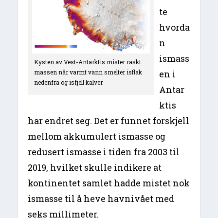
te
hvorda
n
ismass
Kysten av Vest-Antarktis mister raskt
massen når varmt vann smelter isflak
en i
nedenfra og isfjell kalver.
Antar
ktis
har endret seg. Det er funnet forskjell
mellom akkumulert ismasse og
redusert ismasse i tiden fra 2003 til
2019, hvilket skulle indikere at
kontinentet samlet hadde mistet nok
ismasse til å heve havnivået med
seks millimeter.