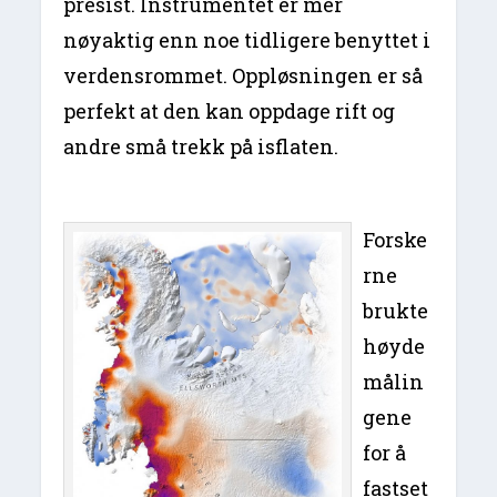
presist. Instrumentet er mer
nøyaktig enn noe tidligere benyttet i
verdensrommet. Oppløsningen er så
perfekt at den kan oppdage rift og
andre små trekk på isflaten.
Forske
rne
brukte
høyde
målin
gene
for å
fastset