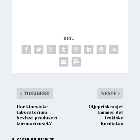
DEL:
TIDLIGERE
NESTE
Har kinesiske
Oljepriskrasjet
laboratorium
lammer det
bevisst produsert
irakiske
koronaviruset?
Kurdistan