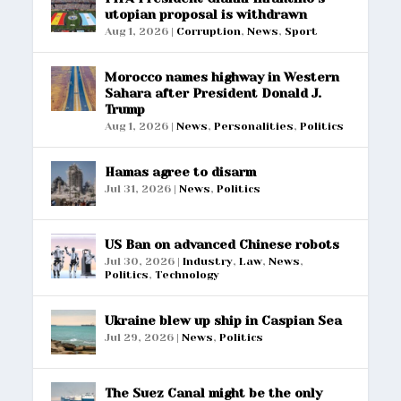
utopian proposal is withdrawn
Aug 1, 2026
|
Corruption
,
News
,
Sport
Morocco names highway in Western
Sahara after President Donald J.
Trump
Aug 1, 2026
|
News
,
Personalities
,
Politics
Hamas agree to disarm
Jul 31, 2026
|
News
,
Politics
US Ban on advanced Chinese robots
Jul 30, 2026
|
Industry
,
Law
,
News
,
Politics
,
Technology
Ukraine blew up ship in Caspian Sea
Jul 29, 2026
|
News
,
Politics
The Suez Canal might be the only