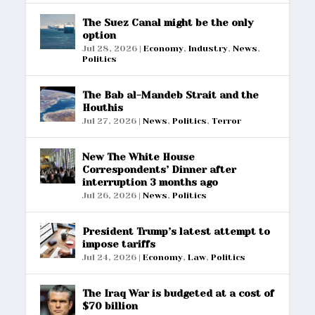
The Suez Canal might be the only
option
Jul 28, 2026
|
Economy
,
Industry
,
News
,
Politics
The Bab al-Mandeb Strait and the
Houthis
Jul 27, 2026
|
News
,
Politics
,
Terror
New The White House
Correspondents’ Dinner after
interruption 3 months ago
Jul 26, 2026
|
News
,
Politics
President Trump’s latest attempt to
impose tariffs
Jul 24, 2026
|
Economy
,
Law
,
Politics
The Iraq War is budgeted at a cost of
$70 billion