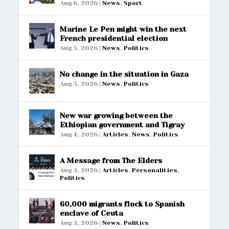
Aug 6, 2026
|
News
,
Sport
Marine Le Pen might win the next
French presidential election
Aug 5, 2026
|
News
,
Politics
No change in the situation in Gaza
Aug 5, 2026
|
News
,
Politics
New war growing between the
Ethiopian government and Tigray
Aug 4, 2026
|
Articles
,
News
,
Politics
A Message from The Elders
Aug 3, 2026
|
Articles
,
Personalities
,
Politics
60,000 migrants flock to Spanish
enclave of Ceuta
Aug 3, 2026
|
News
,
Politics