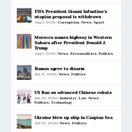
FIFA President Gianni Infantino’s
utopian proposal is withdrawn
Aug 1, 2026
|
Corruption
,
News
,
Sport
Morocco names highway in Western
Sahara after President Donald J.
Trump
Aug 1, 2026
|
News
,
Personalities
,
Politics
Hamas agree to disarm
Jul 31, 2026
|
News
,
Politics
US Ban on advanced Chinese robots
Jul 30, 2026
|
Industry
,
Law
,
News
,
Politics
,
Technology
Ukraine blew up ship in Caspian Sea
Jul 29, 2026
|
News
,
Politics