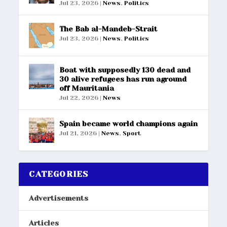
Jul 23, 2026
|
News
,
Politics
The Bab al-Mandeb-Strait
Jul 23, 2026
|
News
,
Politics
Boat with supposedly 130 dead and
30 alive refugees has run aground
off Mauritania
Jul 22, 2026
|
News
Spain became world champions again
Jul 21, 2026
|
News
,
Sport
CATEGORIES
Advertisements
Articles