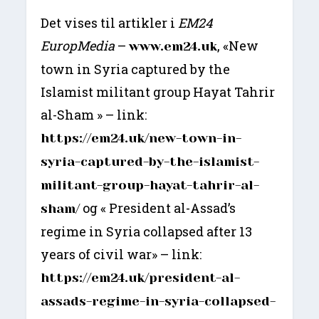
Det vises til artikler i
EM24
EuropMedia
–
, «New
www.em24.uk
town in Syria captured by the
Islamist militant group Hayat Tahrir
al-Sham » – link:
https://em24.uk/new-town-in-
syria-captured-by-the-islamist-
militant-group-hayat-tahrir-al-
og « President al-Assad’s
sham/
regime in Syria collapsed after 13
years of civil war» – link:
https://em24.uk/president-al-
assads-regime-in-syria-collapsed-