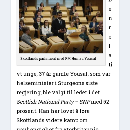
e
n
r
e
l
a
Skottlands parlament med FM Humza Yousaf
ti
vt unge, 37 år gamle Yousaf, som var
helseminister i Sturgeons siste
regjering, ble valgt til leder i det
Scottish National Party – SNP
med 52
prosent. Han har lovet å føre
Skottlands videre kamp om
uavhengighet fra Storbritannia.