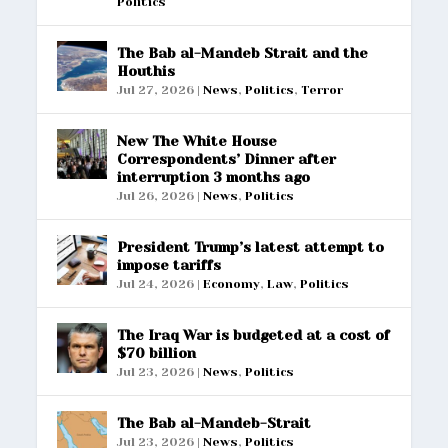
Politics
The Bab al-Mandeb Strait and the
Houthis
Jul 27, 2026
|
News
,
Politics
,
Terror
New The White House
Correspondents’ Dinner after
interruption 3 months ago
Jul 26, 2026
|
News
,
Politics
President Trump’s latest attempt to
impose tariffs
Jul 24, 2026
|
Economy
,
Law
,
Politics
The Iraq War is budgeted at a cost of
$70 billion
Jul 23, 2026
|
News
,
Politics
The Bab al-Mandeb-Strait
Jul 23, 2026
|
News
,
Politics