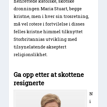
henrettede katolske, skotske
dronningen Maria Stuart, begge
kristne, men i hver sin trosretning,
må vel rotere i fortvilelse i disses
felles kristne himmel tilknyttet
Storbritannias utvikling med
tilsynelatende akseptert
religionslikhet.
Ga opp etter at skottene
resignerte
N
i