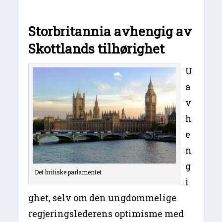
Storbritannia avhengig av
Skottlands tilhørighet
U
a
v
h
e
n
g
Det britiske parlamentet
i
ghet, selv om den ungdommelige
regjeringslederens optimisme med