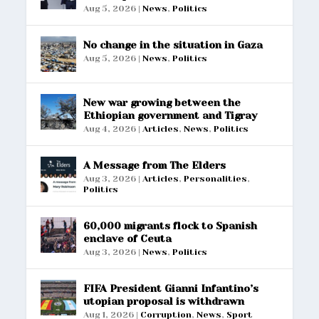
Aug 5, 2026
|
News
,
Politics
No change in the situation in Gaza
Aug 5, 2026
|
News
,
Politics
New war growing between the
Ethiopian government and Tigray
Aug 4, 2026
|
Articles
,
News
,
Politics
A Message from The Elders
Aug 3, 2026
|
Articles
,
Personalities
,
Politics
60,000 migrants flock to Spanish
enclave of Ceuta
Aug 3, 2026
|
News
,
Politics
FIFA President Gianni Infantino’s
utopian proposal is withdrawn
Aug 1, 2026
|
Corruption
,
News
,
Sport