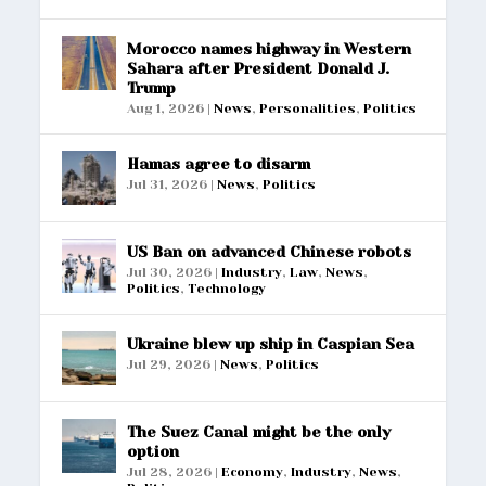
Morocco names highway in Western
Sahara after President Donald J.
Trump
Aug 1, 2026
|
News
,
Personalities
,
Politics
Hamas agree to disarm
Jul 31, 2026
|
News
,
Politics
US Ban on advanced Chinese robots
Jul 30, 2026
|
Industry
,
Law
,
News
,
Politics
,
Technology
Ukraine blew up ship in Caspian Sea
Jul 29, 2026
|
News
,
Politics
The Suez Canal might be the only
option
Jul 28, 2026
|
Economy
,
Industry
,
News
,