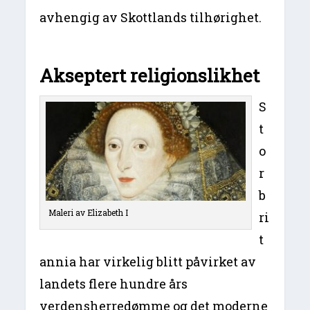
avhengig av Skottlands tilhørighet.
Akseptert religionslikhet
S
t
o
r
b
Maleri av Elizabeth I
ri
t
annia har virkelig blitt påvirket av
landets flere hundre års
verdensherredømme og det moderne