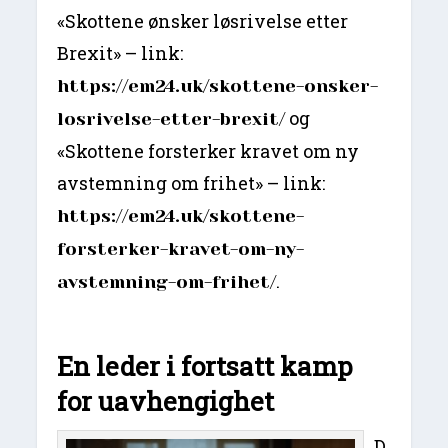
«Skottene ønsker løsrivelse etter
Brexit» – link:
https://em24.uk/skottene-onsker-
og
losrivelse-etter-brexit/
«Skottene forsterker kravet om ny
avstemning om frihet» – link:
https://em24.uk/skottene-
forsterker-kravet-om-ny-
.
avstemning-om-frihet/
En leder i fortsatt kamp
for uavhengighet
D