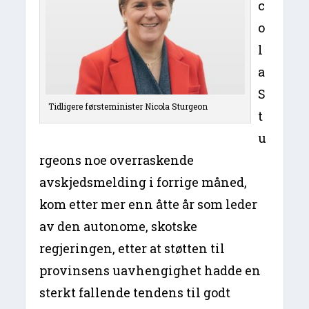
c
o
l
a
S
Tidligere førsteminister Nicola Sturgeon
t
u
rgeons noe overraskende
avskjedsmelding i forrige måned,
kom etter mer enn åtte år som leder
av den autonome, skotske
regjeringen, etter at støtten til
provinsens uavhengighet hadde en
sterkt fallende tendens til godt