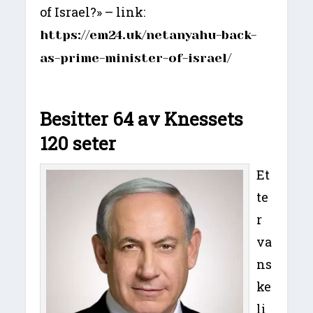
of Israel?» – link:
https://em24.uk/netanyahu-back-
as-prime-minister-of-israel/
Besitter 64 av Knessets
120 seter
Et
te
r
va
ns
ke
li