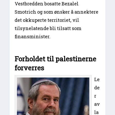
Vestbredden bosatte Bezalel
Smotrich og som ønsker å annektere
det okkuperte territoriet, vil
tilsynelatende bli tilsatt som
finansminister.
Forholdet til palestinerne
forverres
Le
de
r
av
la