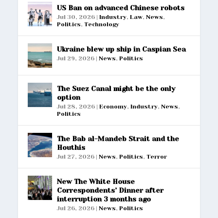
US Ban on advanced Chinese robots
Jul 30, 2026
|
Industry
,
Law
,
News
,
Politics
,
Technology
Ukraine blew up ship in Caspian Sea
Jul 29, 2026
|
News
,
Politics
The Suez Canal might be the only
option
Jul 28, 2026
|
Economy
,
Industry
,
News
,
Politics
The Bab al-Mandeb Strait and the
Houthis
Jul 27, 2026
|
News
,
Politics
,
Terror
New The White House
Correspondents’ Dinner after
interruption 3 months ago
Jul 26, 2026
|
News
,
Politics