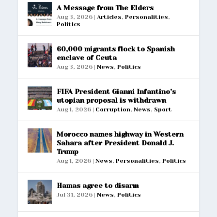
A Message from The Elders
Aug 3, 2026
|
Articles
,
Personalities
,
Politics
60,000 migrants flock to Spanish
enclave of Ceuta
Aug 3, 2026
|
News
,
Politics
FIFA President Gianni Infantino’s
utopian proposal is withdrawn
Aug 1, 2026
|
Corruption
,
News
,
Sport
Morocco names highway in Western
Sahara after President Donald J.
Trump
Aug 1, 2026
|
News
,
Personalities
,
Politics
Hamas agree to disarm
Jul 31, 2026
|
News
,
Politics