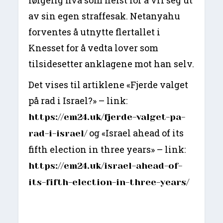
følgelig hva som helst for å vri seg ut
av sin egen straffesak. Netanyahu
forventes å utnytte flertallet i
Knesset for å vedta lover som
tilsidesetter anklagene mot han selv.
Det vises til artiklene «Fjerde valget
på rad i Israel?» – link:
https://em24.uk/fjerde-valget-pa-
og «Israel ahead of its
rad-i-israel/
fifth election in three years» – link:
https://em24.uk/israel-ahead-of-
its-fifth-election-in-three-years/