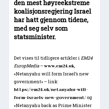
den mest høyreekstreme
koalisjonsregjering Israel
har hatt gjennom tidene,
med seg selv som
statsminister.
Det vises til tidligere artikler i
EM24
EuropMedia
–
,
www.em24.uk
«Netanyahu will form Israel’s new
government» – link:
https://em24.uk/netanyahu-will-
og
form-israels-new-government/
«Netanyahu back as Prime Minister