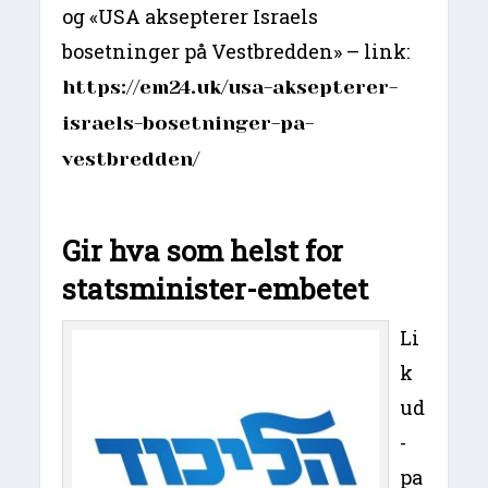
og «USA aksepterer Israels
bosetninger på Vestbredden» – link:
https://em24.uk/usa-aksepterer-
israels-bosetninger-pa-
vestbredden/
Gir hva som helst for
statsminister-embetet
Li
k
ud
-
pa