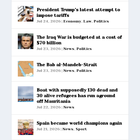
President Trump’s latest attempt to
impose tariffs
Jul 24, 2026
|
Economy
,
Law
,
Politics
The Iraq War is budgeted at a cost of
$70 billion
Jul 23, 2026
|
News
,
Politics
The Bab al-Mandeb-Strait
Jul 23, 2026
|
News
,
Politics
Boat with supposedly 130 dead and
30 alive refugees has run aground
off Mauritania
Jul 22, 2026
|
News
Spain became world champions again
Jul 21, 2026
|
News
,
Sport