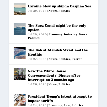
Ukraine blew up ship in Caspian Sea
Jul 29, 2026
|
News
,
Politics
The Suez Canal might be the only
option
Jul 28, 2026
|
Economy
,
Industry
,
News
,
Politics
The Bab al-Mandeb Strait and the
Houthis
Jul 27, 2026
|
News
,
Politics
,
Terror
New The White House
Correspondents’ Dinner after
interruption 3 months ago
Jul 26, 2026
|
News
,
Politics
President Trump’s latest attempt to
impose tariffs
Jul 24, 2026
|
Economy
,
Law
,
Politics