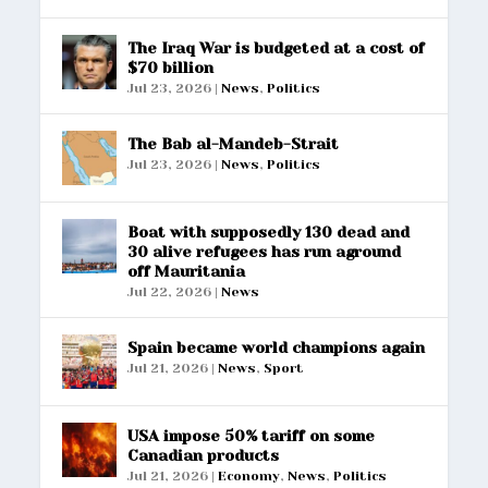
The Iraq War is budgeted at a cost of
$70 billion
Jul 23, 2026
|
News
,
Politics
The Bab al-Mandeb-Strait
Jul 23, 2026
|
News
,
Politics
Boat with supposedly 130 dead and
30 alive refugees has run aground
off Mauritania
Jul 22, 2026
|
News
Spain became world champions again
Jul 21, 2026
|
News
,
Sport
USA impose 50% tariff on some
Canadian products
Jul 21, 2026
|
Economy
,
News
,
Politics