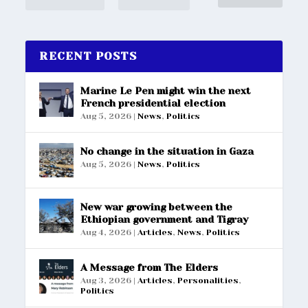
RECENT POSTS
Marine Le Pen might win the next
French presidential election
Aug 5, 2026
|
News
,
Politics
No change in the situation in Gaza
Aug 5, 2026
|
News
,
Politics
New war growing between the
Ethiopian government and Tigray
Aug 4, 2026
|
Articles
,
News
,
Politics
A Message from The Elders
Aug 3, 2026
|
Articles
,
Personalities
,
Politics