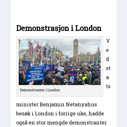
Demonstrasjon i London
V
e
d
st
a
ts
Demonstranter i London
minister Benjamin Netanyahus
besøk i London i forrige uke, hadde
også en stor mengde demonstranter