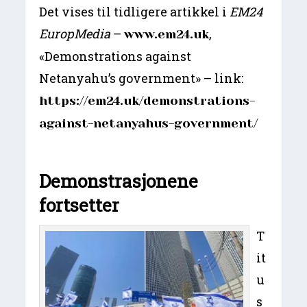
Det vises til tidligere artikkel i
EM24
EuropMedia
–
,
www.em24.uk
«Demonstrations against
Netanyahu’s government» – link:
https://em24.uk/demonstrations-
against-netanyahus-government/
Demonstrasjonene
fortsetter
T
it
u
s