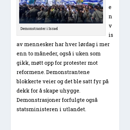
e
n
v
Demonstranter i Israel
is
av mennesker har hver lørdag i mer
enn to måneder, også i uken som
gikk, møtt opp for protester mot
reformene. Demonstrantene
blokkerte veier og det ble satt fyr på
dekk for å skape uhygge.
Demonstrasjoner forfulgte også
statsministeren i utlandet.