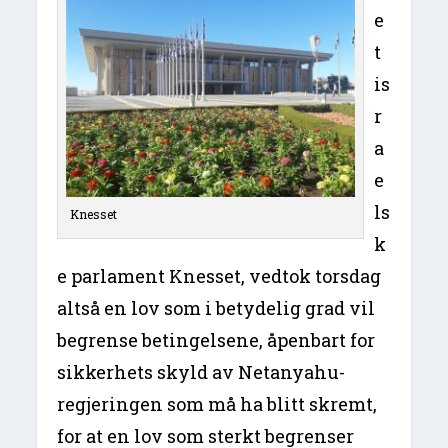
e
t
is
r
a
e
ls
Knesset
k
e parlament Knesset, vedtok torsdag
altså en lov som i betydelig grad vil
begrense betingelsene, åpenbart for
sikkerhets skyld av Netanyahu-
regjeringen som må ha blitt skremt,
for at en lov som sterkt begrenser