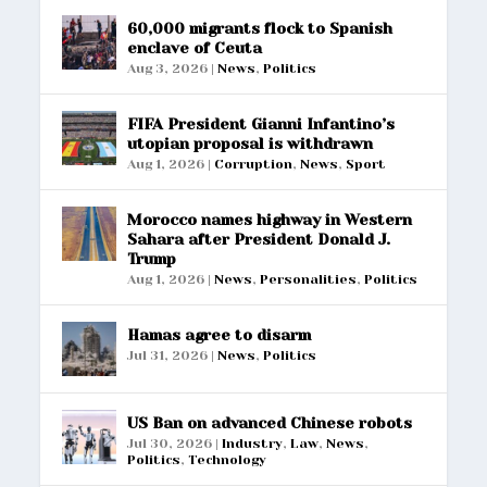
60,000 migrants flock to Spanish
enclave of Ceuta
Aug 3, 2026
|
News
,
Politics
FIFA President Gianni Infantino’s
utopian proposal is withdrawn
Aug 1, 2026
|
Corruption
,
News
,
Sport
Morocco names highway in Western
Sahara after President Donald J.
Trump
Aug 1, 2026
|
News
,
Personalities
,
Politics
Hamas agree to disarm
Jul 31, 2026
|
News
,
Politics
US Ban on advanced Chinese robots
Jul 30, 2026
|
Industry
,
Law
,
News
,
Politics
,
Technology