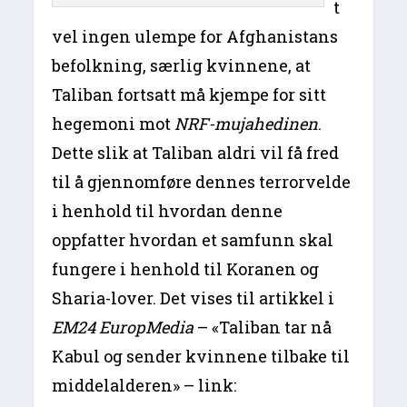
t
vel ingen ulempe for Afghanistans
befolkning, særlig kvinnene, at
Taliban fortsatt må kjempe for sitt
hegemoni mot
NRF-mujahedinen
.
Dette slik at Taliban aldri vil få fred
til å gjennomføre dennes terrorvelde
i henhold til hvordan denne
oppfatter hvordan et samfunn skal
fungere i henhold til Koranen og
Sharia-lover. Det vises til artikkel i
EM24 EuropMedia
– «Taliban tar nå
Kabul og sender kvinnene tilbake til
middelalderen» – link: