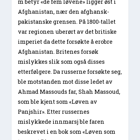
m betyr «de fem løvene» ligger øst i
Afghanistan, nær den afghansk-
pakistanske grensen. På 1800-tallet
var regionen uberørt av det britiske
imperiet da dette forsøkte å erobre
Afghanistan. Britenes forsøk
mislykkes slik som også disses
etterfølgere. Da russerne forsøkte seg,
ble motstanden mot disse ledet av
Ahmad Massouds far, Shah Massoud,
som ble kjent som «Løven av
Panjshir». Etter russernes
mislykkede innmarsj ble faren
beskrevet i en bok som «Løven som