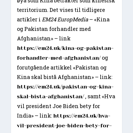
øya som Kina betrakter som kinesisk
territorium. Det vises til tidligere
artikler i
EM24 EuropMedia
– «Kina
og Pakistan forhandler med
Afghanistan» – link
https://em24.uk/kina-og-pakistan-
og
forhandler-med-afghanistan/
forutgående artikkel «Pakistan og
Kina skal bistå Afghanistan» – link:
https://em24.uk/pakistan-og-kina-
, samt «Hva
skal-bista-afghanistan/
vil president Joe Biden bety for
India» – link:
https://em24.uk/hva-
vil-president-joe-biden-bety-for-