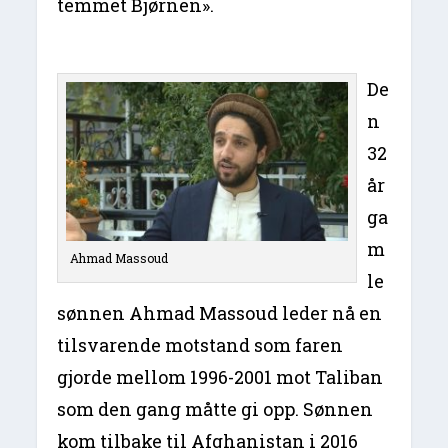
temmet Bjørnen».
De
n
32
år
ga
m
Ahmad Massoud
le
sønnen Ahmad Massoud leder nå en
tilsvarende motstand som faren
gjorde mellom 1996-2001 mot Taliban
som den gang måtte gi opp. Sønnen
kom tilbake til Afghanistan i 2016