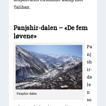
Taliban.
Panjshir-dalen – «De fem
løvene»
Pa
nj
sh
ir-
da
le
n
Panjshir-dalen
so