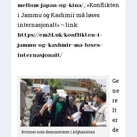
, «Konflikten
mellom-japan-og-kina/
i Jammu og Kashmir må løses
internasjonalt» – link:
https://em24.uk/konflikten-i-
jammu-og-kashmir-ma-loses-
internasjonalt/
Ge
ne
re
lt
er
de
Kvinner som demonstrerer i Afghanistan