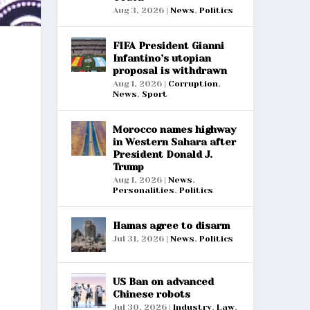
Aug 3, 2026
|
News
,
Politics
FIFA President Gianni
Infantino’s utopian
proposal is withdrawn
Aug 1, 2026
|
Corruption
,
News
,
Sport
Morocco names highway
in Western Sahara after
President Donald J.
Trump
Aug 1, 2026
|
News
,
Personalities
,
Politics
Hamas agree to disarm
Jul 31, 2026
|
News
,
Politics
US Ban on advanced
Chinese robots
Jul 30, 2026
|
Industry
,
Law
,