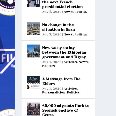
the next French
presidential election
Aug 5, 2026
|
News
,
Politics
No change in the
situation in Gaza
Aug 5, 2026
|
News
,
Politics
New war growing
between the Ethiopian
government and Tigray
Aug 4, 2026
|
Articles
,
News
,
Politics
A Message from The
Elders
Aug 3, 2026
|
Articles
,
Personalities
,
Politics
60,000 migrants flock to
Spanish enclave of
Ceuta