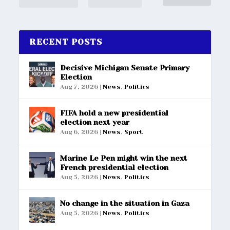
RECENT POSTS
Decisive Michigan Senate Primary
Election
Aug 7, 2026
|
News
,
Politics
FIFA hold a new presidential
election next year
Aug 6, 2026
|
News
,
Sport
Marine Le Pen might win the next
French presidential election
Aug 5, 2026
|
News
,
Politics
No change in the situation in Gaza
Aug 5, 2026
|
News
,
Politics