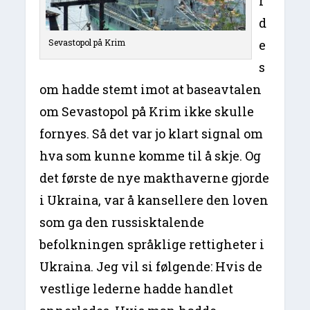
r
d
Sevastopol på Krim
e
s
om hadde stemt imot at baseavtalen
om Sevastopol på Krim ikke skulle
fornyes. Så det var jo klart signal om
hva som kunne komme til å skje. Og
det første de nye makthaverne gjorde
i Ukraina, var å kansellere den loven
som ga den russisktalende
befolkningen språklige rettigheter i
Ukraina. Jeg vil si følgende: Hvis de
vestlige lederne hadde handlet