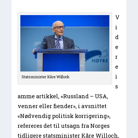
V
i
d
e
r
e
i
Statsminister Kåre Willoch
s
amme artikkel, «Russland – USA,
venner eller fiender», i avsnittet
«Nødvendig politisk korrigering»,
refereres det til utsagn fra Norges
tidligere statsminister Kåre Willoch,