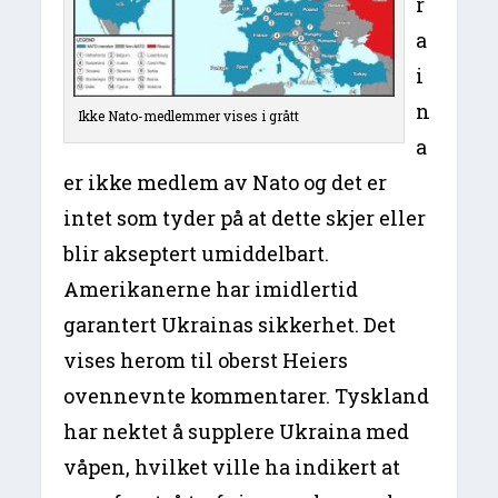
r
a
i
n
Ikke Nato-medlemmer vises i grått
a
er ikke medlem av Nato og det er
intet som tyder på at dette skjer eller
blir akseptert umiddelbart.
Amerikanerne har imidlertid
garantert Ukrainas sikkerhet. Det
vises herom til oberst Heiers
ovennevnte kommentarer. Tyskland
har nektet å supplere Ukraina med
våpen, hvilket ville ha indikert at