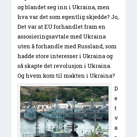
og blandet seg inn i Ukraina, men
hva var det som egentlig skjedde? Jo,
Det var at EU forhandlet fram en
assosieringsavtale med Ukraina
uten å forhandle med Russland, som
hadde store interesser i Ukraina og
så skapte det revolusjon i Ukraina.
Og hvem kom til makten i Ukraina?
D
e
t
v
a