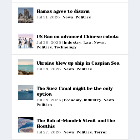
Hamas agree to disarm
Jul 31, 2026
|
News
,
Politics
US Ban on advanced Chinese robots
Jul 30, 2026
|
Industry
,
Law
,
News
,
Politics
,
Technology
Ukraine blew up ship in Caspian Sea
Jul 29, 2026
|
News
,
Politics
The Suez Canal might be the only
option
Jul 28, 2026
|
Economy
,
Industry
,
News
,
Politics
The Bab al-Mandeb Strait and the
Houthis
Jul 27, 2026
|
News
,
Politics
,
Terror