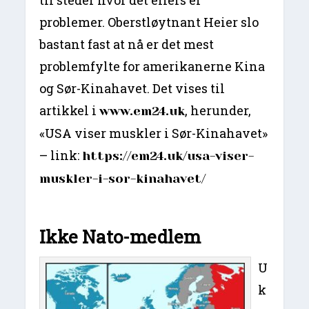
til steder hvor det ellers er
problemer. Oberstløytnant Heier slo
bastant fast at nå er det mest
problemfylte for amerikanerne Kina
og Sør-Kinahavet. Det vises til
artikkel i
, herunder,
www.em24.uk
«USA viser muskler i Sør-Kinahavet»
– link:
https://em24.uk/usa-viser-
muskler-i-sor-kinahavet/
Ikke
Nato-
medlem
U
k