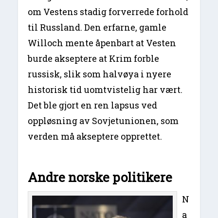
om Vestens stadig forverrede forhold
til Russland. Den erfarne, gamle
Willoch mente åpenbart at Vesten
burde akseptere at Krim forble
russisk, slik som halvøya i nyere
historisk tid uomtvistelig har vært.
Det ble gjort en ren lapsus ved
oppløsning av Sovjetunionen, som
verden må akseptere opprettet.
Andre norske politikere
N
a