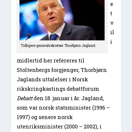
e
t
v
il
i
Tidligere generalsekretær Thorbjørn Jagland
midlertid her refereres til
Stoltenbergs forgjenger, Thorbjørn
Jaglands uttalelser i Norsk
rikskringkastings debattforum
Debatt
den 18. januar i år. Jagland,
som var norsk statsminister (1996 –
1997) og senere norsk
utenriksminister (2000 – 2002), i