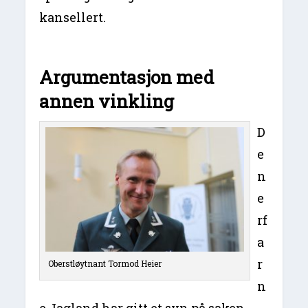
kansellert.
Argumentasjon med
annen vinkling
D
e
n
e
rf
a
r
Oberstløytnant Tormod Heier
n