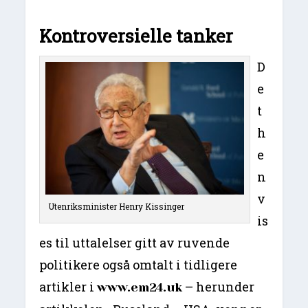
Kontroversielle tanker
D
e
t
h
e
n
v
Utenriksminister Henry Kissinger
is
es til uttalelser gitt av ruvende
politikere også omtalt i tidligere
artikler i
– herunder
www.em24.uk