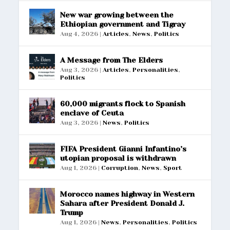
New war growing between the
Ethiopian government and Tigray
Aug 4, 2026
|
Articles
,
News
,
Politics
A Message from The Elders
Aug 3, 2026
|
Articles
,
Personalities
,
Politics
60,000 migrants flock to Spanish
enclave of Ceuta
Aug 3, 2026
|
News
,
Politics
FIFA President Gianni Infantino’s
utopian proposal is withdrawn
Aug 1, 2026
|
Corruption
,
News
,
Sport
Morocco names highway in Western
Sahara after President Donald J.
Trump
Aug 1, 2026
|
News
,
Personalities
,
Politics