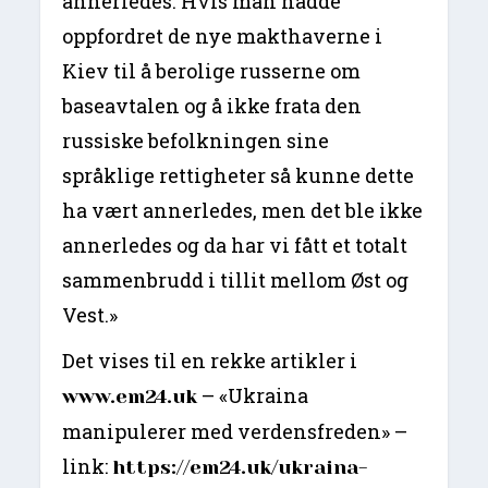
annerledes. Hvis man hadde
oppfordret de nye makthaverne i
Kiev til å berolige russerne om
baseavtalen og å ikke frata den
russiske befolkningen sine
språklige rettigheter så kunne dette
ha vært annerledes, men det ble ikke
annerledes og da har vi fått et totalt
sammenbrudd i tillit mellom Øst og
Vest.»
Det vises til en rekke artikler i
– «Ukraina
www.em24.uk
manipulerer med verdensfreden» –
link:
https://em24.uk/ukraina-