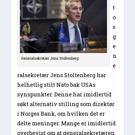
t
o
s
g
e
n
Generalsekretær Jens Stoltenberg
e
ralsekretær Jens Stoltenberg har
helhetlig stilt Nato bak USAs
synspunkter. Denne har imidlertid
søkt alternativ stilling som direktør
i Norges Bank, om hvilken det er
delte meninger. Mange er imidlertid
overbevist om at generalsekretæren