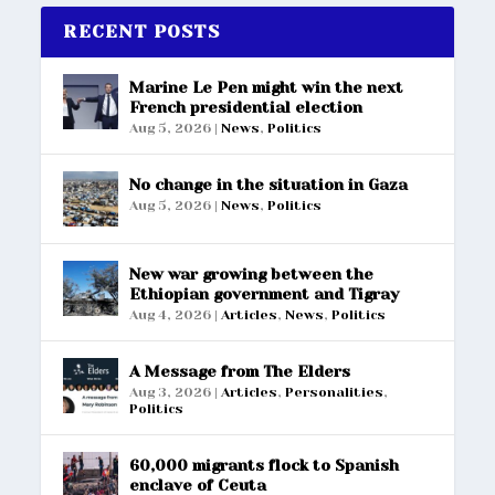
RECENT POSTS
Marine Le Pen might win the next
French presidential election
Aug 5, 2026
|
News
,
Politics
No change in the situation in Gaza
Aug 5, 2026
|
News
,
Politics
New war growing between the
Ethiopian government and Tigray
Aug 4, 2026
|
Articles
,
News
,
Politics
A Message from The Elders
Aug 3, 2026
|
Articles
,
Personalities
,
Politics
60,000 migrants flock to Spanish
enclave of Ceuta