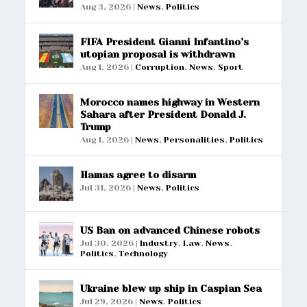
Aug 3, 2026
|
News
,
Politics
FIFA President Gianni Infantino’s
utopian proposal is withdrawn
Aug 1, 2026
|
Corruption
,
News
,
Sport
Morocco names highway in Western
Sahara after President Donald J.
Trump
Aug 1, 2026
|
News
,
Personalities
,
Politics
Hamas agree to disarm
Jul 31, 2026
|
News
,
Politics
US Ban on advanced Chinese robots
Jul 30, 2026
|
Industry
,
Law
,
News
,
Politics
,
Technology
Ukraine blew up ship in Caspian Sea
Jul 29, 2026
|
News
,
Politics