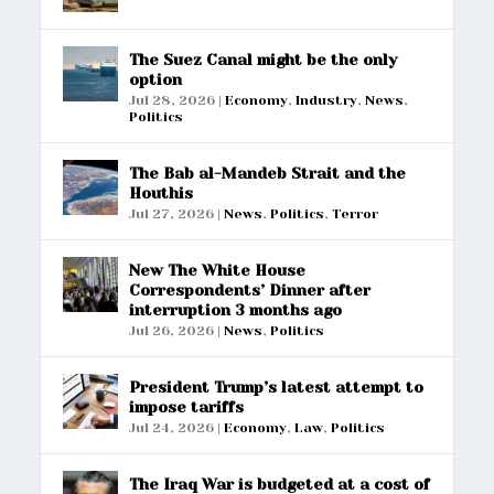
The Suez Canal might be the only
option
Jul 28, 2026
|
Economy
,
Industry
,
News
,
Politics
The Bab al-Mandeb Strait and the
Houthis
Jul 27, 2026
|
News
,
Politics
,
Terror
New The White House
Correspondents’ Dinner after
interruption 3 months ago
Jul 26, 2026
|
News
,
Politics
President Trump’s latest attempt to
impose tariffs
Jul 24, 2026
|
Economy
,
Law
,
Politics
The Iraq War is budgeted at a cost of