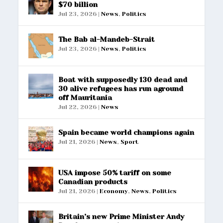
$70 billion
Jul 23, 2026
|
News
,
Politics
The Bab al-Mandeb-Strait
Jul 23, 2026
|
News
,
Politics
Boat with supposedly 130 dead and
30 alive refugees has run aground
off Mauritania
Jul 22, 2026
|
News
Spain became world champions again
Jul 21, 2026
|
News
,
Sport
USA impose 50% tariff on some
Canadian products
Jul 21, 2026
|
Economy
,
News
,
Politics
Britain’s new Prime Minister Andy