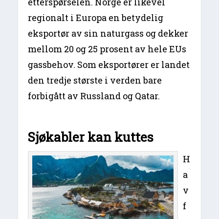
etterspørselen. Norge er likevel
regionalt i Europa en betydelig
eksportør av sin naturgass og dekker
mellom 20 og 25 prosent av hele EUs
gassbehov. Som eksportører er landet
den tredje største i verden bare
forbigått av Russland og Qatar.
Sjøkabler kan kuttes
H
a
v
f