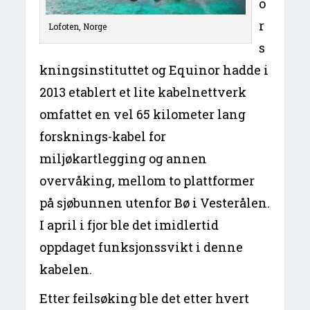
o
r
Lofoten, Norge
s
kningsinstituttet og Equinor hadde i
2013 etablert et lite kabelnettverk
omfattet en vel 65 kilometer lang
forsknings-kabel for
miljøkartlegging og annen
overvåking, mellom to plattformer
på sjøbunnen utenfor Bø i Vesterålen.
I april i fjor ble det imidlertid
oppdaget funksjonssvikt i denne
kabelen.
Etter feilsøking ble det etter hvert