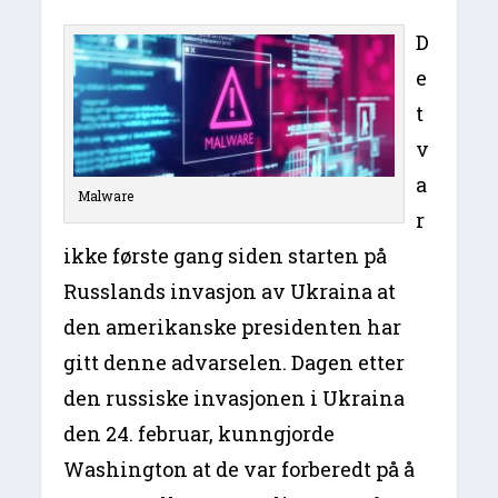
D
e
t
v
a
Malware
r
ikke første gang siden starten på
Russlands invasjon av Ukraina at
den amerikanske presidenten har
gitt denne advarselen. Dagen etter
den russiske invasjonen i Ukraina
den 24. februar, kunngjorde
Washington at de var forberedt på å