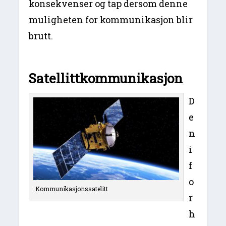
konsekvenser og tap dersom denne
muligheten for kommunikasjon blir
brutt.
Satellittkommunikasjon
D
e
n
i
f
o
Kommunikasjonssatelitt
r
h