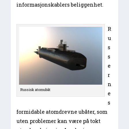
informasjonskablers beliggenhet.
R
u
s
s
e
r
n
Russisk atomubåt
e
s
formidable atomdrevne ubåter, som
uten problemer kan være på tokt