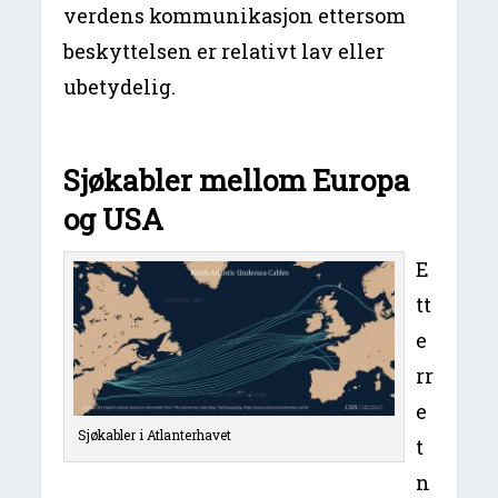
verdens kommunikasjon ettersom
beskyttelsen er relativt lav eller
ubetydelig.
Sjøkabler mellom Europa
og USA
E
tt
e
rr
e
Sjøkabler i Atlanterhavet
t
n