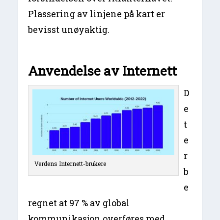
Plassering av linjene på kart er
bevisst unøyaktig.
Anvendelse av Internett
D
e
t
e
r
Verdens Internett-brukere
b
e
regnet at 97 % av global
kommunikasjon overføres med