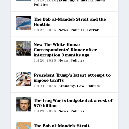
Jul 28, 2026
|
Economy
,
Industry
,
News
,
Politics
The Bab al-Mandeb Strait and the
Houthis
Jul 27, 2026
|
News
,
Politics
,
Terror
New The White House
Correspondents’ Dinner after
interruption 3 months ago
Jul 26, 2026
|
News
,
Politics
President Trump’s latest attempt to
impose tariffs
Jul 24, 2026
|
Economy
,
Law
,
Politics
The Iraq War is budgeted at a cost of
$70 billion
Jul 23, 2026
|
News
,
Politics
The Bab al-Mandeb-Strait