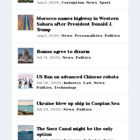
Aug 1, 2026
|
Corruption
,
News
,
Sport
Morocco names highway in Western
Sahara after President Donald J.
Trump
Aug 1, 2026
|
News
,
Personalities
,
Politics
Hamas agree to disarm
Jul 31, 2026
|
News
,
Politics
US Ban on advanced Chinese robots
Jul 30, 2026
|
Industry
,
Law
,
News
,
Politics
,
Technology
Ukraine blew up ship in Caspian Sea
Jul 29, 2026
|
News
,
Politics
The Suez Canal might be the only
option