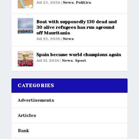
Jul 23, 2026
|
News
,
Politics
Boat with supposedly 130 dead and
30 alive refugees has run aground
off Mauritania
Jul 22, 2026
|
News
Spain became world champions again
Jul 21, 2026
|
News
,
Sport
CATEGORIES
Advertisements
Articles
Bank