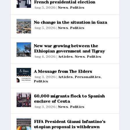
French presidential election
Aug 5, 2026
|
News
,
Politics
No change in the situation in Gaza
Aug 5, 2026
|
News
,
Politics
New war growing between the
Ethiopian government and Tigray
Aug 4, 2026
|
Articles
,
News
,
Politics
A Message from The Elders
Aug 3, 2026
|
Articles
,
Personalities
,
Politics
60,000 migrants flock to Spanish
enclave of Ceuta
Aug 3, 2026
|
News
,
Politics
FIFA President Gianni Infantino’s
utopian proposal is withdrawn