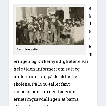
B
å
d
e
r
e
Barn ble utnyttet
gj
eringen og kirkemyndighetene var
hele tiden informert om sult og
underernæring på de aktuelle
skolene. På 1940-tallet fant
inspeksjoner fra den føderale
ernæringsavdelingen at barna