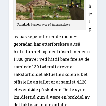
h
je
l
Umerkede barnegraver på internatskole
p
av bakkepenetrerende radar –
georadar, har etterforskere altså
hittil funnet og identifisert mer enn
1.300 graver ved hittil bare fire av de
samlede 139 føderalt drevne i
saksforholdet aktuelle skolene. Det
offisielle antallet er at samlet 4.120
elever døde på skolene. Dette synes
imidlertid kun å være en brøkdel av
det faktiske totale antallet.