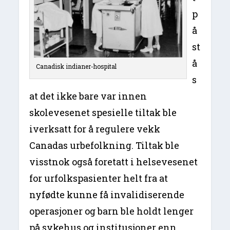
p
å
st
å
Canadisk indianer-hospital
s
at det ikke bare var innen
skolevesenet spesielle tiltak ble
iverksatt for å regulere vekk
Canadas urbefolkning. Tiltak ble
visstnok også foretatt i helsevesenet
for urfolkspasienter helt fra at
nyfødte kunne få invalidiserende
operasjoner og barn ble holdt lenger
på sykehus og institusjoner enn