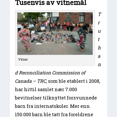
Tusenvis av vitnemål
T
r
u
t
h
a
Vitner
n
d Reconciliation Commission of
Canada – TRC
, som ble etablert i 2008,
har hittil samlet nær 7.000
bevitnelser tilknyttet forsvunnede
barn fra internatskoler. Mer enn
150.000 barn ble tatt fra foreldrene