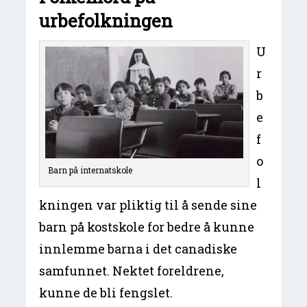
urbefolkningen
U
r
b
e
f
o
Barn på internatskole
l
kningen var pliktig til å sende sine
barn på kostskole for bedre å kunne
innlemme barna i det canadiske
samfunnet. Nektet foreldrene,
kunne de bli fengslet.