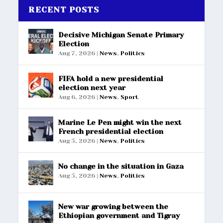
RECENT POSTS
Decisive Michigan Senate Primary
Election
Aug 7, 2026
|
News
,
Politics
FIFA hold a new presidential
election next year
Aug 6, 2026
|
News
,
Sport
Marine Le Pen might win the next
French presidential election
Aug 5, 2026
|
News
,
Politics
No change in the situation in Gaza
Aug 5, 2026
|
News
,
Politics
New war growing between the
Ethiopian government and Tigray