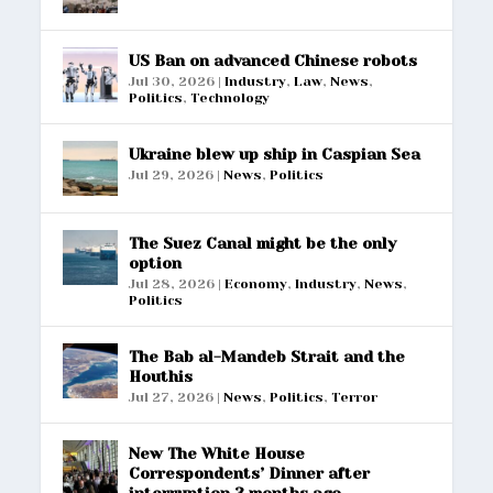
US Ban on advanced Chinese robots
Jul 30, 2026
|
Industry
,
Law
,
News
,
Politics
,
Technology
Ukraine blew up ship in Caspian Sea
Jul 29, 2026
|
News
,
Politics
The Suez Canal might be the only
option
Jul 28, 2026
|
Economy
,
Industry
,
News
,
Politics
The Bab al-Mandeb Strait and the
Houthis
Jul 27, 2026
|
News
,
Politics
,
Terror
New The White House
Correspondents’ Dinner after
interruption 3 months ago