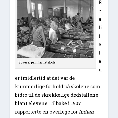
R
e
a
li
t
e
t
e
Sovesal på internatskole
n
er imidlertid at det var de
kummerlige forhold på skolene som
bidro til de skrekkelige dødstallene
blant elevene. Tilbake i 1907
rapporterte en overlege for
Indian