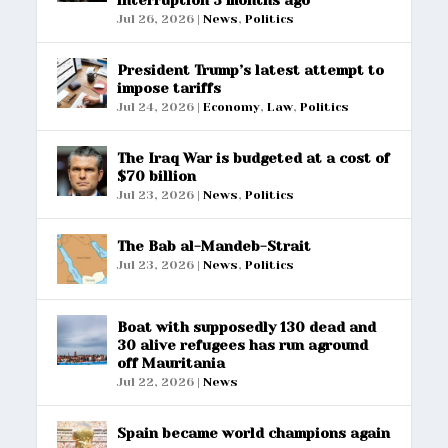
Jul 26, 2026
|
News
,
Politics
President Trump’s latest attempt to
impose tariffs
Jul 24, 2026
|
Economy
,
Law
,
Politics
The Iraq War is budgeted at a cost of
$70 billion
Jul 23, 2026
|
News
,
Politics
The Bab al-Mandeb-Strait
Jul 23, 2026
|
News
,
Politics
Boat with supposedly 130 dead and
30 alive refugees has run aground
off Mauritania
Jul 22, 2026
|
News
Spain became world champions again