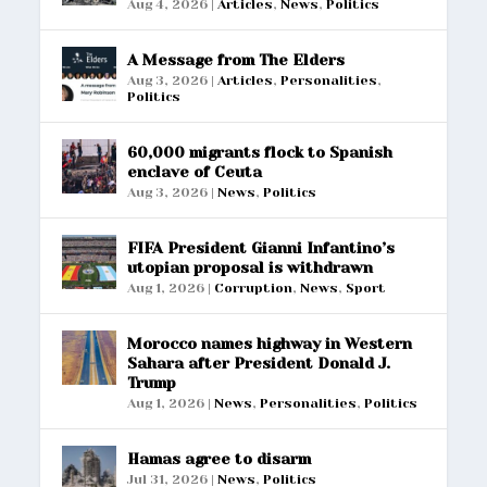
Aug 4, 2026
|
Articles
,
News
,
Politics
A Message from The Elders
Aug 3, 2026
|
Articles
,
Personalities
,
Politics
60,000 migrants flock to Spanish
enclave of Ceuta
Aug 3, 2026
|
News
,
Politics
FIFA President Gianni Infantino’s
utopian proposal is withdrawn
Aug 1, 2026
|
Corruption
,
News
,
Sport
Morocco names highway in Western
Sahara after President Donald J.
Trump
Aug 1, 2026
|
News
,
Personalities
,
Politics
Hamas agree to disarm
Jul 31, 2026
|
News
,
Politics