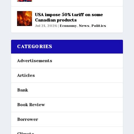
USA impose 50% tariff on some
Canadian products
Jul 21, 2026
|
Economy
,
News
,
Politics
CATEGORIES
Advertisements
Articles
Bank
Book Review
Borrower