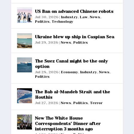
US Ban on advanced Chinese robots
Jul 30, 2026
|
Industry
,
Law
,
News
,
Politics
,
Technology
Ukraine blew up ship in Caspian Sea
Jul 29, 2026
|
News
,
Politics
The Suez Canal might be the only
option
Jul 28, 2026
|
Economy
,
Industry
,
News
,
Politics
The Bab al-Mandeb Strait and the
Houthis
Jul 27, 2026
|
News
,
Politics
,
Terror
New The White House
Correspondents’ Dinner after
interruption 3 months ago