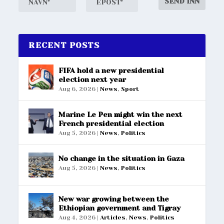
RECENT POSTS
FIFA hold a new presidential
election next year
Aug 6, 2026
|
News
,
Sport
Marine Le Pen might win the next
French presidential election
Aug 5, 2026
|
News
,
Politics
No change in the situation in Gaza
Aug 5, 2026
|
News
,
Politics
New war growing between the
Ethiopian government and Tigray
Aug 4, 2026
|
Articles
,
News
,
Politics