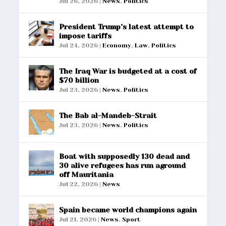
Jul 26, 2026
|
News
,
Politics
President Trump’s latest attempt to
impose tariffs
Jul 24, 2026
|
Economy
,
Law
,
Politics
The Iraq War is budgeted at a cost of
$70 billion
Jul 23, 2026
|
News
,
Politics
The Bab al-Mandeb-Strait
Jul 23, 2026
|
News
,
Politics
Boat with supposedly 130 dead and
30 alive refugees has run aground
off Mauritania
Jul 22, 2026
|
News
Spain became world champions again
Jul 21, 2026
|
News
,
Sport