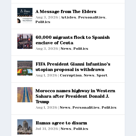
A Message from The Elders
Aug 3, 2026
|
Articles
,
Personalities
,
Politics
60,000 migrants flock to Spanish
enclave of Ceuta
Aug 3, 2026
|
News
,
Politics
FIFA President Gianni Infantino’s
utopian proposal is withdrawn
Aug 1, 2026
|
Corruption
,
News
,
Sport
Morocco names highway in Western
Sahara after President Donald J.
Trump
Aug 1, 2026
|
News
,
Personalities
,
Politics
Hamas agree to disarm
Jul 31, 2026
|
News
,
Politics