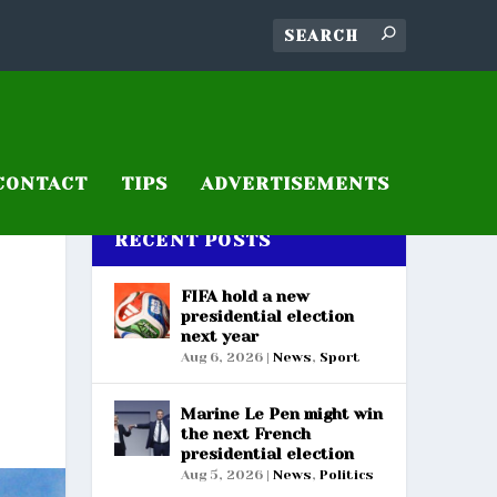
CONTACT
TIPS
ADVERTISEMENTS
RECENT POSTS
FIFA hold a new
presidential election
next year
Aug 6, 2026
|
News
,
Sport
Marine Le Pen might win
the next French
presidential election
Aug 5, 2026
|
News
,
Politics