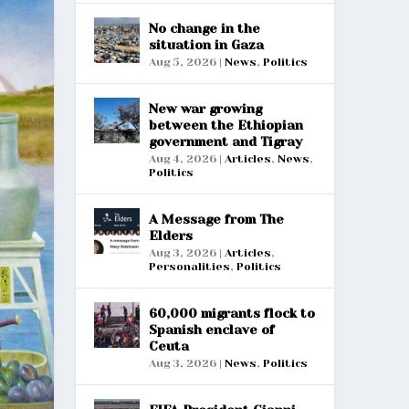
No change in the
situation in Gaza
Aug 5, 2026
|
News
,
Politics
New war growing
between the Ethiopian
government and Tigray
Aug 4, 2026
|
Articles
,
News
,
Politics
A Message from The
Elders
Aug 3, 2026
|
Articles
,
Personalities
,
Politics
60,000 migrants flock to
Spanish enclave of
Ceuta
Aug 3, 2026
|
News
,
Politics