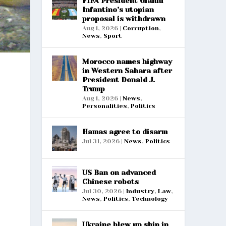
FIFA President Gianni
Infantino’s utopian
proposal is withdrawn
Aug 1, 2026
|
Corruption
,
News
,
Sport
Morocco names highway
in Western Sahara after
President Donald J.
Trump
Aug 1, 2026
|
News
,
Personalities
,
Politics
Hamas agree to disarm
Jul 31, 2026
|
News
,
Politics
US Ban on advanced
Chinese robots
Jul 30, 2026
|
Industry
,
Law
,
News
,
Politics
,
Technology
Ukraine blew up ship in