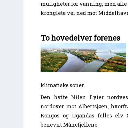
muligheter for vanning, men all
kronglete vei ned mot Middelhave
To hovedelver forenes
klimatiske soner.
Den hvite Nilen flyter nordves
nordover mot Albertsjøen, hvorfr
Kongos og Ugandas felles elv S
benevnt Månefjellene.