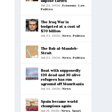
impose tariffs
Jul 24, 2026
|
Economy
,
Law
,
Politics
The Iraq War is
budgeted at a cost of
$70 billion
Jul 23, 2026
|
News
,
Politics
The Bab al-Mandeb-
Strait
Jul 23, 2026
|
News
,
Politics
Boat with supposedly
130 dead and 30 alive
refugees has run
aground off Mauritania
Jul 22, 2026
|
News
Spain became world
champions again
Jul 21, 2026
|
News
,
Sport