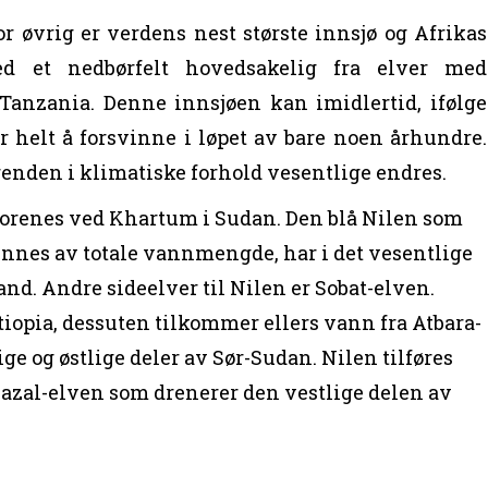
or øvrig er verdens nest største innsjø og Afrikas
ed et nedbørfelt hovedsakelig fra elver med
Tanzania. Denne innsjøen kan imidlertid, ifølge
or helt å forsvinne i løpet av bare noen århundre.
enden i klimatiske forhold vesentlige endres.
forenes ved Khartum i Sudan. Den blå Nilen som
dennes av totale vannmengde, har i det vesentlige
and. Andre sideelver til Nilen er Sobat-elven.
iopia, dessuten tilkommer ellers vann fra Atbara-
ge og østlige deler av Sør-Sudan. Nilen tilføres
hazal-elven som drenerer den vestlige delen av