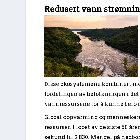
Redusert vann strømni
Disse økosystemene kombinert me
fordelingen av befolkningen i det
vannressursene for å kunne bero i
Global oppvarming og menneskers
ressurser. I løpet av de siste 50 å
sekund til 2.830. Mangel på nedbø