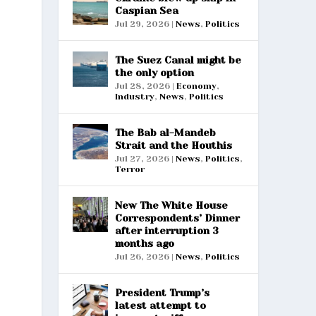
Caspian Sea
Jul 29, 2026
|
News
,
Politics
The Suez Canal might be
the only option
Jul 28, 2026
|
Economy
,
Industry
,
News
,
Politics
The Bab al-Mandeb
Strait and the Houthis
Jul 27, 2026
|
News
,
Politics
,
Terror
New The White House
Correspondents’ Dinner
after interruption 3
months ago
Jul 26, 2026
|
News
,
Politics
President Trump’s
latest attempt to