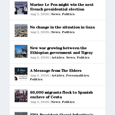
Marine Le Pen might win the next
French presidential election
Aug 5, 2026
|
News
,
Politics
No change in the situation in Gaza
Aug 5, 2026
|
News
,
Politics
New war growing between the
Ethiopian government and Tigray
Aug 4, 2026
|
Articles
,
News
,
Politics
A Message from The Elders
Aug 3, 2026
|
Articles
,
Personalities
,
Politics
60,000 migrants flock to Spanish
enclave of Ceuta
Aug 3, 2026
|
News
,
Politics