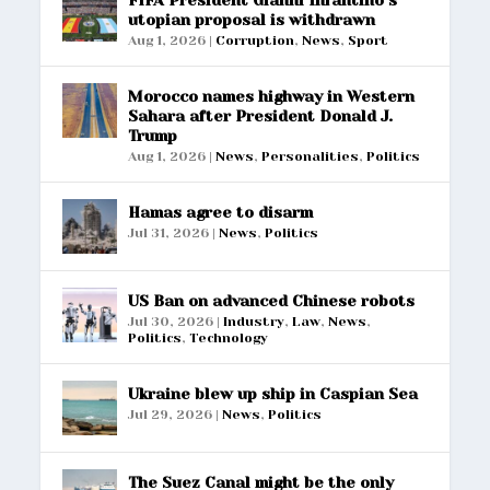
FIFA President Gianni Infantino’s
utopian proposal is withdrawn
Aug 1, 2026
|
Corruption
,
News
,
Sport
Morocco names highway in Western
Sahara after President Donald J.
Trump
Aug 1, 2026
|
News
,
Personalities
,
Politics
Hamas agree to disarm
Jul 31, 2026
|
News
,
Politics
US Ban on advanced Chinese robots
Jul 30, 2026
|
Industry
,
Law
,
News
,
Politics
,
Technology
Ukraine blew up ship in Caspian Sea
Jul 29, 2026
|
News
,
Politics
The Suez Canal might be the only