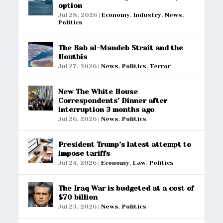
option
Jul 28, 2026
|
Economy
,
Industry
,
News
,
Politics
The Bab al-Mandeb Strait and the
Houthis
Jul 27, 2026
|
News
,
Politics
,
Terror
New The White House
Correspondents’ Dinner after
interruption 3 months ago
Jul 26, 2026
|
News
,
Politics
President Trump’s latest attempt to
impose tariffs
Jul 24, 2026
|
Economy
,
Law
,
Politics
The Iraq War is budgeted at a cost of
$70 billion
Jul 23, 2026
|
News
,
Politics