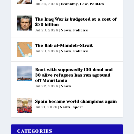
Jul 24, 2026
|
Economy
,
Law
,
Politics
The Iraq War is budgeted at a cost of
$70 billion
Jul 23, 2026
|
News
,
Politics
The Bab al-Mandeb-Strait
Jul 23, 2026
|
News
,
Politics
Boat with supposedly 130 dead and
30 alive refugees has run aground
off Mauritania
Jul 22, 2026
|
News
Spain became world champions again
Jul 21, 2026
|
News
,
Sport
CATEGORIES