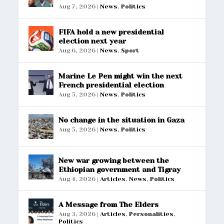
Aug 7, 2026
|
News
,
Politics
FIFA hold a new presidential
election next year
Aug 6, 2026
|
News
,
Sport
Marine Le Pen might win the next
French presidential election
Aug 5, 2026
|
News
,
Politics
No change in the situation in Gaza
Aug 5, 2026
|
News
,
Politics
New war growing between the
Ethiopian government and Tigray
Aug 4, 2026
|
Articles
,
News
,
Politics
A Message from The Elders
Aug 3, 2026
|
Articles
,
Personalities
,
Politics