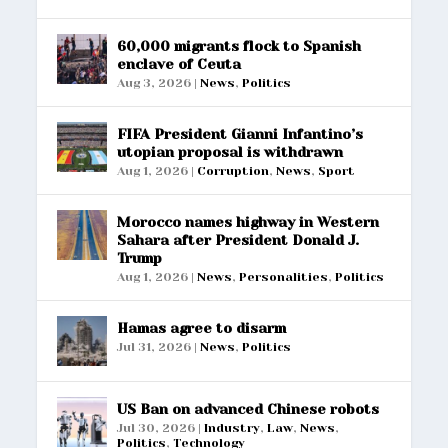
60,000 migrants flock to Spanish
enclave of Ceuta
Aug 3, 2026
|
News
,
Politics
FIFA President Gianni Infantino’s
utopian proposal is withdrawn
Aug 1, 2026
|
Corruption
,
News
,
Sport
Morocco names highway in Western
Sahara after President Donald J.
Trump
Aug 1, 2026
|
News
,
Personalities
,
Politics
Hamas agree to disarm
Jul 31, 2026
|
News
,
Politics
US Ban on advanced Chinese robots
Jul 30, 2026
|
Industry
,
Law
,
News
,
Politics
,
Technology