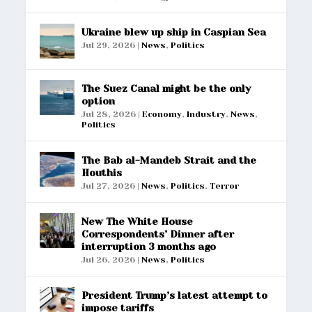
Ukraine blew up ship in Caspian Sea
Jul 29, 2026
|
News
,
Politics
The Suez Canal might be the only
option
Jul 28, 2026
|
Economy
,
Industry
,
News
,
Politics
The Bab al-Mandeb Strait and the
Houthis
Jul 27, 2026
|
News
,
Politics
,
Terror
New The White House
Correspondents’ Dinner after
interruption 3 months ago
Jul 26, 2026
|
News
,
Politics
President Trump’s latest attempt to
impose tariffs