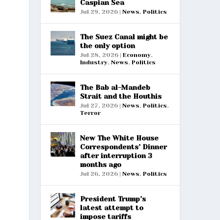
Caspian Sea
Jul 29, 2026
|
News
,
Politics
The Suez Canal might be
the only option
Jul 28, 2026
|
Economy
,
Industry
,
News
,
Politics
The Bab al-Mandeb
Strait and the Houthis
Jul 27, 2026
|
News
,
Politics
,
Terror
New The White House
Correspondents’ Dinner
after interruption 3
months ago
Jul 26, 2026
|
News
,
Politics
President Trump’s
latest attempt to
impose tariffs