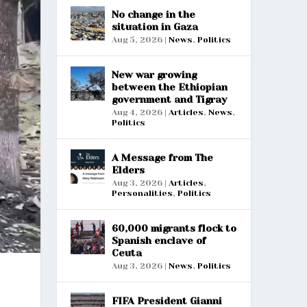
No change in the
situation in Gaza
Aug 5, 2026
|
News
,
Politics
New war growing
between the Ethiopian
government and Tigray
Aug 4, 2026
|
Articles
,
News
,
Politics
A Message from The
Elders
Aug 3, 2026
|
Articles
,
Personalities
,
Politics
60,000 migrants flock to
Spanish enclave of
Ceuta
Aug 3, 2026
|
News
,
Politics
FIFA President Gianni