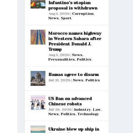
Infantino’s utopian
proposal is withdrawn
Aug 1, 2026
|
Corruption
,
News
,
Sport
Morocco names highway
in Western Sahara after
President Donald J.
Trump
Aug 1, 2026
|
News
,
Personalities
,
Politics
Hamas agree to disarm
Jul 31, 2026
|
News
,
Politics
US Ban on advanced
Chinese robots
Jul 30, 2026
|
Industry
,
Law
,
News
,
Politics
,
Technology
Ukraine blew up ship in