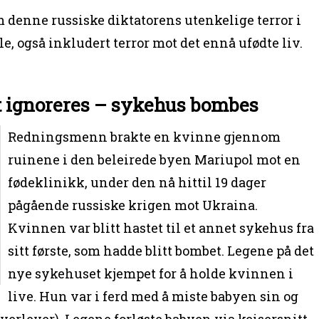
m denne russiske diktatorens utenkelige terror i
, også inkludert terror mot det ennå ufødte liv.
 ignoreres – sykehus bombes
Redningsmenn brakte en kvinne gjennom
ruinene i den beleirede byen Mariupol mot en
fødeklinikk, under den nå hittil 19 dager
pågående russiske krigen mot Ukraina.
Kvinnen var blitt hastet til et annet sykehus fra
sitt første, som hadde blitt bombet. Legene på det
nye sykehuset kjempet for å holde kvinnen i
live. Hun var i ferd med å miste babyen sin og
overlever). Legene forløste babyen via keisersnitt,