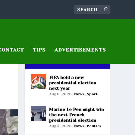
CONTACT
TIPS
ADVERTISEMENTS
RECENT POSTS
FIFA hold a new
presidential election
next year
Aug 6, 2026
|
News
,
Sport
Marine Le Pen might win
the next French
presidential election
Aug 5, 2026
|
News
,
Politics