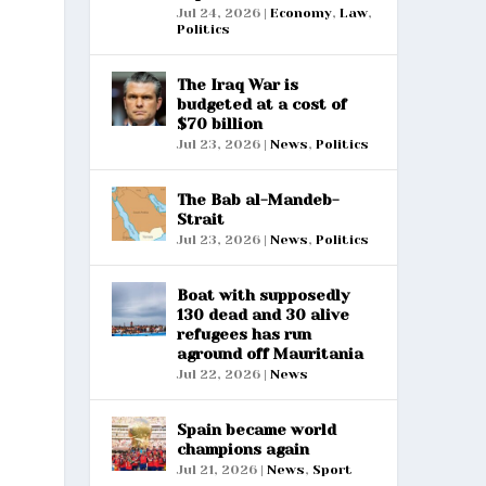
Jul 24, 2026
|
Economy
,
Law
,
Politics
The Iraq War is
budgeted at a cost of
$70 billion
Jul 23, 2026
|
News
,
Politics
The Bab al-Mandeb-
Strait
Jul 23, 2026
|
News
,
Politics
Boat with supposedly
130 dead and 30 alive
refugees has run
aground off Mauritania
Jul 22, 2026
|
News
Spain became world
champions again
Jul 21, 2026
|
News
,
Sport