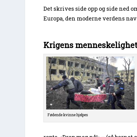
Det skrives side opp og side ned o
Europa, den moderne verdens navle
Krigens menneskelighet
Fødende kvinne hjelpes
ropte, «Drep meg nå!» – (så barnet 