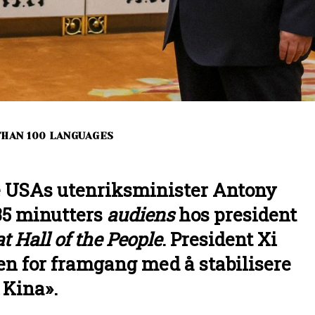
THAN 100 LANGUAGES
e USAs utenriksminister Antony
35 minutters
audiens
hos president
t Hall of the People
. President Xi
n for framgang med å stabilisere
Kina».