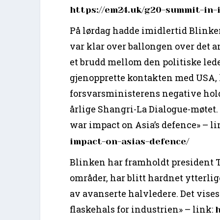
https://em24.uk/g20-summit-in
På lørdag hadde imidlertid Blinke
var klar over ballongen over det 
et brudd mellom den politiske lede
gjenopprette kontakten med USA, h
forsvarsministerens negative hold
årlige Shangri-La Dialogue-møtet.
war impact on Asia’s defence» – li
impact-on-asias-defence/
Blinken har framholdt president 
områder, har blitt hardnet ytterli
av avanserte halvledere. Det vises
flaskehals for industrien» – link: