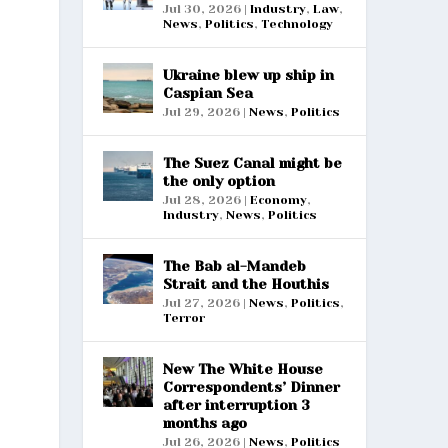
Jul 30, 2026
|
Industry
,
Law
,
News
,
Politics
,
Technology
Ukraine blew up ship in
Caspian Sea
Jul 29, 2026
|
News
,
Politics
The Suez Canal might be
the only option
Jul 28, 2026
|
Economy
,
Industry
,
News
,
Politics
The Bab al-Mandeb
Strait and the Houthis
Jul 27, 2026
|
News
,
Politics
,
Terror
New The White House
Correspondents’ Dinner
after interruption 3
months ago
Jul 26, 2026
|
News
,
Politics