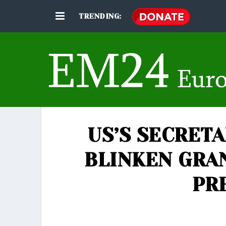
TRENDING:
US’S SECRET
BLINKEN GRA
PR