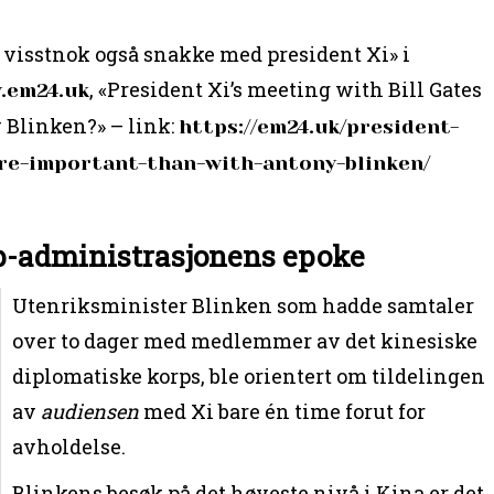
år visstnok også snakke med president Xi» i
, «President Xi’s meeting with Bill Gates
.em24.uk
Blinken?» – link:
https://em24.uk/president-
ore-important-than-with-antony-blinken/
p-administrasjonens epoke
Utenriksminister Blinken som hadde samtaler
over to dager med medlemmer av det kinesiske
diplomatiske korps, ble orientert om tildelingen
av
audiensen
med Xi bare én time forut for
avholdelse.
Blinkens besøk på det høyeste nivå i Kina er det