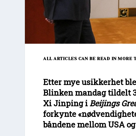
ALL ARTICLES CAN BE READ IN MORE 
Etter mye usikkerhet bl
Blinken mandag tildelt 
Xi Jinping i
Beijings Grea
forkynte «nødvendighete
båndene mellom USA og 