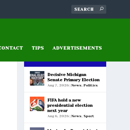
CONTACT
TIPS
ADVERTISEMENTS
RECENT POSTS
Decisive Michigan
Senate Primary Election
Aug 7, 2026
|
News
,
Politics
FIFA hold a new
presidential election
next year
Aug 6, 2026
|
News
,
Sport