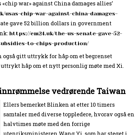
’s «chip war» against China damages allies’
uk/usas-chip-war-against-china-damages-
ate gave 52 billion dollars in government
ink:
https://em24.uk/the-us-senate-gave-52-
subsidies-to-chips-production/
 også gitt uttrykk for håp om et begrenset
t uttrykt håp om et nytt personlig møte med Xi.
r innrømmelse vedrørende Taiwan
Ellers bemerket Blinken at etter 10 timers
samtaler med diverse toppledere, hvorav også en
halvtimes møte med den forrige
utenriksministeren Wang Yi, som har steget i