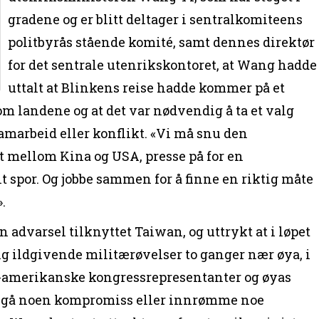
gradene og er blitt deltager i sentralkomiteens
politbyrås stående komité, samt dennes direktør
for det sentrale utenrikskontoret, at Wang hadde
uttalt at Blinkens reise hadde kommer på et
om landene og at det var nødvendig å ta et valg
amarbeid eller konflikt. «Vi må snu den
 mellom Kina og USA, presse på for en
lt spor. Og jobbe sammen for å finne en riktig måte
.
 advarsel tilknyttet Taiwan, og uttrykt at i løpet
ang ildgivende militærøvelser to ganger nær øya, i
p-amerikanske kongressrepresentanter og øyas
inngå noen kompromiss eller innrømme noe