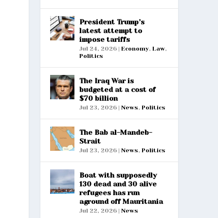
President Trump’s
latest attempt to
impose tariffs
Jul 24, 2026
|
Economy
,
Law
,
Politics
The Iraq War is
budgeted at a cost of
$70 billion
Jul 23, 2026
|
News
,
Politics
The Bab al-Mandeb-
Strait
Jul 23, 2026
|
News
,
Politics
Boat with supposedly
130 dead and 30 alive
refugees has run
aground off Mauritania
Jul 22, 2026
|
News