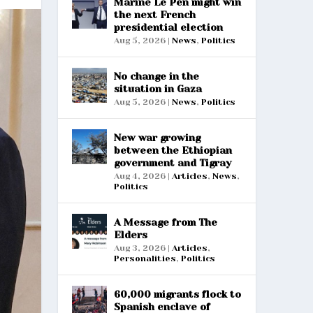
Marine Le Pen might win
the next French
presidential election
Aug 5, 2026
|
News
,
Politics
No change in the
situation in Gaza
Aug 5, 2026
|
News
,
Politics
New war growing
between the Ethiopian
government and Tigray
Aug 4, 2026
|
Articles
,
News
,
Politics
A Message from The
Elders
Aug 3, 2026
|
Articles
,
Personalities
,
Politics
60,000 migrants flock to
Spanish enclave of