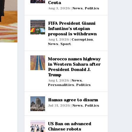
Ceuta
Aug 3, 2026
|
News
,
Politics
FIFA President Gianni
Infantino’s utopian
proposal is withdrawn
Aug 1, 2026
|
Corruption
,
News
,
Sport
Morocco names highway
in Western Sahara after
President Donald J.
Trump
Aug 1, 2026
|
News
,
Personalities
,
Politics
Hamas agree to disarm
Jul 31, 2026
|
News
,
Politics
US Ban on advanced
Chinese robots