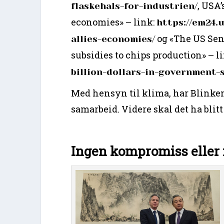
, USA
flaskehals-for-industrien/
economies» – link:
https://em24.
og «The US Sen
allies-economies/
subsidies to chips production» – l
billion-dollars-in-government-
Med hensyn til klima, har Blinken
samarbeid. Videre skal det ha blit
Ingen kompromiss elle