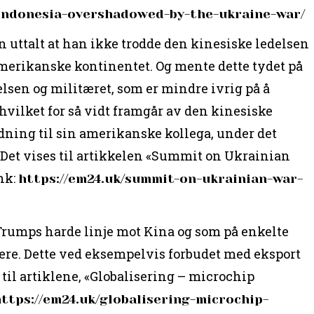
-indonesia-overshadowed-by-the-ukraine-war/
n uttalt at han ikke trodde den kinesiske ledelsen
amerikanske kontinentet. Og mente dette tydet på
lsen og militæret, som er mindre ivrig på å
vilket for så vidt framgår av den kinesiske
ning til sin amerikanske kollega, under det
 Det vises til artikkelen «Summit on Ukrainian
nk:
https://em24.uk/summit-on-ukrainian-war-
Trumps harde linje mot Kina og som på enkelte
gere. Dette ved eksempelvis forbudet med eksport
 til artiklene, «Globalisering – microchip
https://em24.uk/globalisering-microchip-