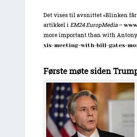
Det vises til avsnittet «Blinken f
artikkel i
EM24 EuropMedia
–
www
more important than with Antony 
xis-meeting-with-bill-gates-m
Første møte siden Trum