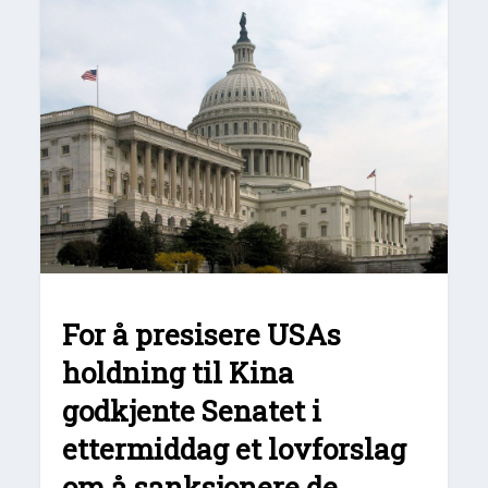
For å presisere USAs
holdning til Kina
godkjente Senatet i
ettermiddag et lovforslag
om å sanksjonere de