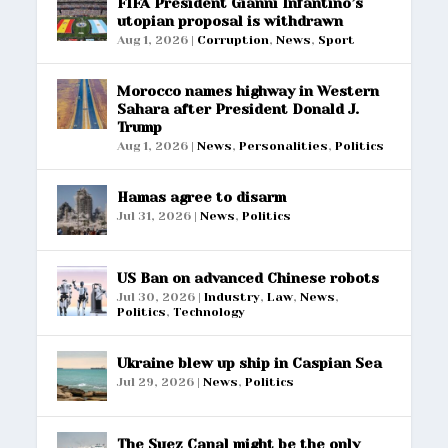
FIFA President Gianni Infantino’s
utopian proposal is withdrawn
Aug 1, 2026
|
Corruption
,
News
,
Sport
Morocco names highway in Western
Sahara after President Donald J.
Trump
Aug 1, 2026
|
News
,
Personalities
,
Politics
Hamas agree to disarm
Jul 31, 2026
|
News
,
Politics
US Ban on advanced Chinese robots
Jul 30, 2026
|
Industry
,
Law
,
News
,
Politics
,
Technology
Ukraine blew up ship in Caspian Sea
Jul 29, 2026
|
News
,
Politics
The Suez Canal might be the only