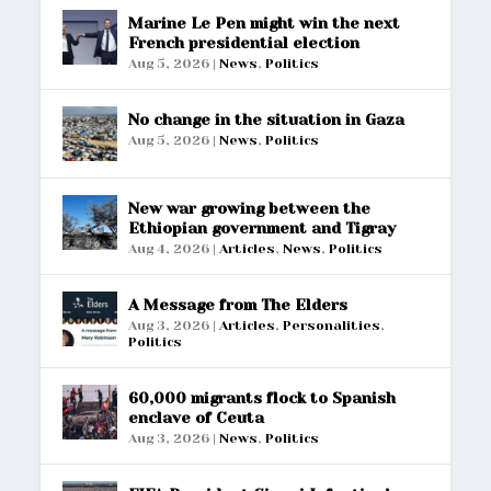
Marine Le Pen might win the next
French presidential election
Aug 5, 2026
|
News
,
Politics
No change in the situation in Gaza
Aug 5, 2026
|
News
,
Politics
New war growing between the
Ethiopian government and Tigray
Aug 4, 2026
|
Articles
,
News
,
Politics
A Message from The Elders
Aug 3, 2026
|
Articles
,
Personalities
,
Politics
60,000 migrants flock to Spanish
enclave of Ceuta
Aug 3, 2026
|
News
,
Politics