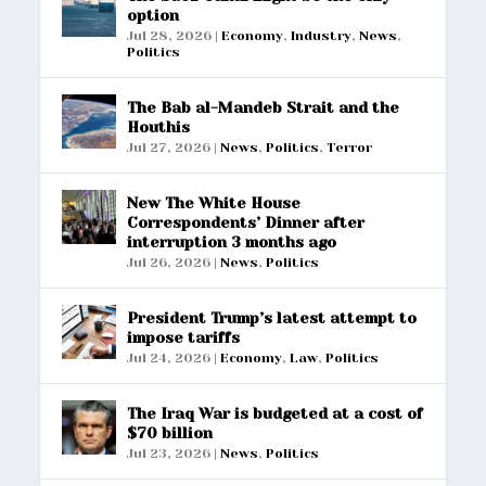
option
Jul 28, 2026
|
Economy
,
Industry
,
News
,
Politics
The Bab al-Mandeb Strait and the
Houthis
Jul 27, 2026
|
News
,
Politics
,
Terror
New The White House
Correspondents’ Dinner after
interruption 3 months ago
Jul 26, 2026
|
News
,
Politics
President Trump’s latest attempt to
impose tariffs
Jul 24, 2026
|
Economy
,
Law
,
Politics
The Iraq War is budgeted at a cost of
$70 billion
Jul 23, 2026
|
News
,
Politics