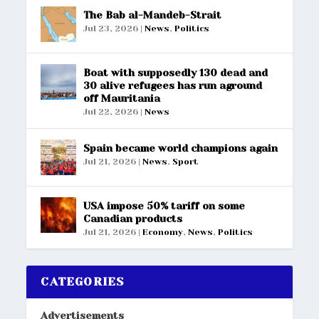
The Bab al-Mandeb-Strait
Jul 23, 2026
|
News
,
Politics
Boat with supposedly 130 dead and
30 alive refugees has run aground
off Mauritania
Jul 22, 2026
|
News
Spain became world champions again
Jul 21, 2026
|
News
,
Sport
USA impose 50% tariff on some
Canadian products
Jul 21, 2026
|
Economy
,
News
,
Politics
CATEGORIES
Advertisements