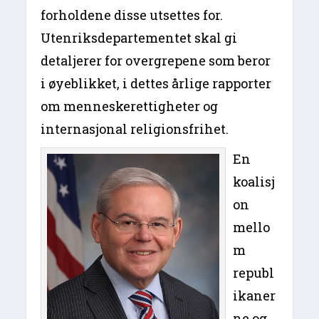
forholdene disse utsettes for.
Utenriksdepartementet skal gi
detaljerer for overgrepene som beror
i øyeblikket, i dettes årlige rapporter
om menneskerettigheter og
internasjonal religionsfrihet.
En
koalisj
on
mello
m
republ
ikaner
ne og