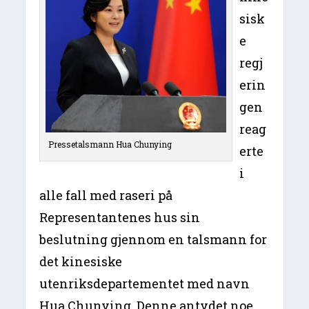
sisk
e
regj
erin
gen
reag
Pressetalsmann Hua Chunying
erte
i
alle fall med raseri på
Representantenes hus sin
beslutning gjennom en talsmann for
det kinesiske
utenriksdepartementet med navn
Hua Chunying. Denne antydet noe