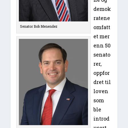
demok
ratene
omfatt
Senator Bob Menendez
et mer
enn 50
senato
rer,
oppfor
dret til
loven
som
ble
introd
usert