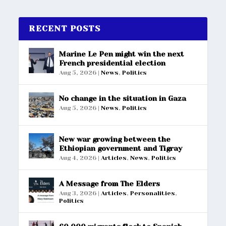
RECENT POSTS
Marine Le Pen might win the next
French presidential election
Aug 5, 2026
|
News
,
Politics
No change in the situation in Gaza
Aug 5, 2026
|
News
,
Politics
New war growing between the
Ethiopian government and Tigray
Aug 4, 2026
|
Articles
,
News
,
Politics
A Message from The Elders
Aug 3, 2026
|
Articles
,
Personalities
,
Politics