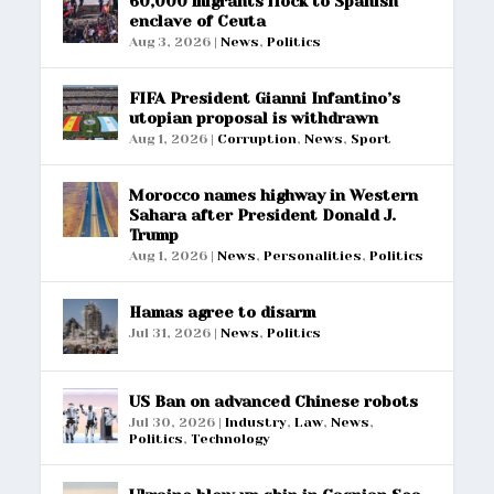
60,000 migrants flock to Spanish
enclave of Ceuta
Aug 3, 2026
|
News
,
Politics
FIFA President Gianni Infantino’s
utopian proposal is withdrawn
Aug 1, 2026
|
Corruption
,
News
,
Sport
Morocco names highway in Western
Sahara after President Donald J.
Trump
Aug 1, 2026
|
News
,
Personalities
,
Politics
Hamas agree to disarm
Jul 31, 2026
|
News
,
Politics
US Ban on advanced Chinese robots
Jul 30, 2026
|
Industry
,
Law
,
News
,
Politics
,
Technology