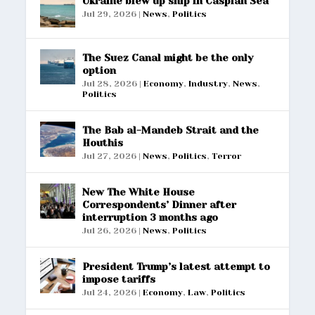
Ukraine blew up ship in Caspian Sea
Jul 29, 2026
|
News
,
Politics
The Suez Canal might be the only
option
Jul 28, 2026
|
Economy
,
Industry
,
News
,
Politics
The Bab al-Mandeb Strait and the
Houthis
Jul 27, 2026
|
News
,
Politics
,
Terror
New The White House
Correspondents’ Dinner after
interruption 3 months ago
Jul 26, 2026
|
News
,
Politics
President Trump’s latest attempt to
impose tariffs
Jul 24, 2026
|
Economy
,
Law
,
Politics