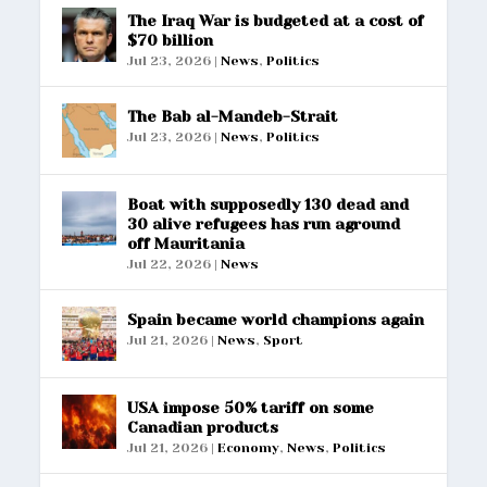
The Iraq War is budgeted at a cost of
$70 billion
Jul 23, 2026
|
News
,
Politics
The Bab al-Mandeb-Strait
Jul 23, 2026
|
News
,
Politics
Boat with supposedly 130 dead and
30 alive refugees has run aground
off Mauritania
Jul 22, 2026
|
News
Spain became world champions again
Jul 21, 2026
|
News
,
Sport
USA impose 50% tariff on some
Canadian products
Jul 21, 2026
|
Economy
,
News
,
Politics