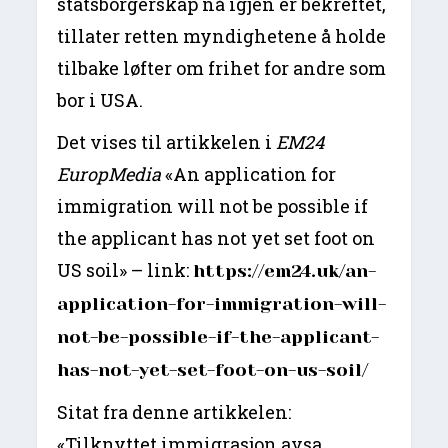
statsborgerskap nå igjen er bekreftet,
tillater retten myndighetene å holde
tilbake løfter om frihet for andre som
bor i USA.
Det vises til artikkelen i
EM24
EuropMedia
«An application for
immigration will not be possible if
the applicant has not yet set foot on
US soil» – link:
https://em24.uk/an-
application-for-immigration-will-
not-be-possible-if-the-applicant-
has-not-yet-set-foot-on-us-soil/
Sitat fra denne artikkelen:
«Tilknyttet immigrasjon avsa