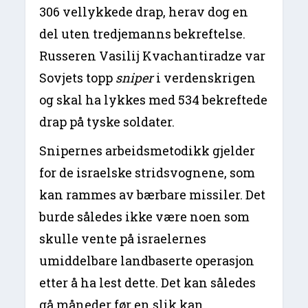
306 vellykkede drap, herav dog en
del uten tredjemanns bekreftelse.
Russeren Vasilij Kvachantiradze var
Sovjets topp
sniper
i verdenskrigen
og skal ha lykkes med 534 bekreftede
drap på tyske soldater.
Snipernes arbeidsmetodikk gjelder
for de israelske stridsvognene, som
kan rammes av bærbare missiler. Det
burde således ikke være noen som
skulle vente på israelernes
umiddelbare landbaserte operasjon
etter å ha lest dette. Det kan således
gå måneder før en slik kan