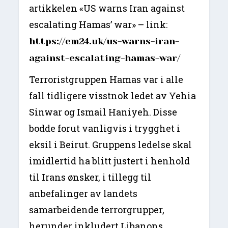
artikkelen «US warns Iran against
escalating Hamas’ war» – link:
https://em24.uk/us-warns-iran-
against-escalating-hamas-war/
Terroristgruppen Hamas var i alle
fall tidligere visstnok ledet av Yehia
Sinwar og Ismail Haniyeh. Disse
bodde forut vanligvis i trygghet i
eksil i Beirut. Gruppens ledelse skal
imidlertid ha blitt justert i henhold
til Irans ønsker, i tillegg til
anbefalinger av landets
samarbeidende terrorgrupper,
herunder inkludert Libanons