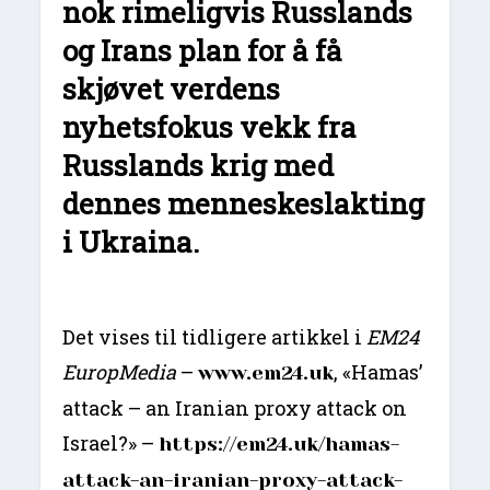
nok rimeligvis Russlands
og Irans plan for å få
skjøvet verdens
nyhetsfokus vekk fra
Russlands krig med
dennes menneskeslakting
i Ukraina.
Det vises til tidligere artikkel i
EM24
EuropMedia
–
, «Hamas’
www.em24.uk
attack – an Iranian proxy attack on
Israel?» –
https://em24.uk/hamas-
attack-an-iranian-proxy-attack-