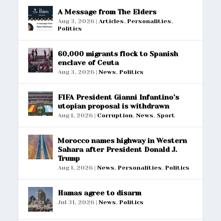
A Message from The Elders
Aug 3, 2026
|
Articles
,
Personalities
,
Politics
60,000 migrants flock to Spanish
enclave of Ceuta
Aug 3, 2026
|
News
,
Politics
FIFA President Gianni Infantino’s
utopian proposal is withdrawn
Aug 1, 2026
|
Corruption
,
News
,
Sport
Morocco names highway in Western
Sahara after President Donald J.
Trump
Aug 1, 2026
|
News
,
Personalities
,
Politics
Hamas agree to disarm
Jul 31, 2026
|
News
,
Politics