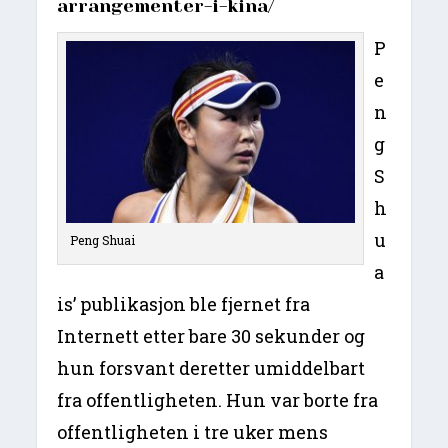
arrangementer-i-kina/
P
e
n
g
S
h
u
Peng Shuai
a
is’ publikasjon ble fjernet fra
Internett etter bare 30 sekunder og
hun forsvant deretter umiddelbart
fra offentligheten. Hun var borte fra
offentligheten i tre uker mens