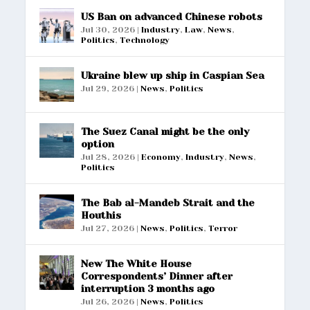
US Ban on advanced Chinese robots
Jul 30, 2026
|
Industry
,
Law
,
News
,
Politics
,
Technology
Ukraine blew up ship in Caspian Sea
Jul 29, 2026
|
News
,
Politics
The Suez Canal might be the only
option
Jul 28, 2026
|
Economy
,
Industry
,
News
,
Politics
The Bab al-Mandeb Strait and the
Houthis
Jul 27, 2026
|
News
,
Politics
,
Terror
New The White House
Correspondents’ Dinner after
interruption 3 months ago
Jul 26, 2026
|
News
,
Politics