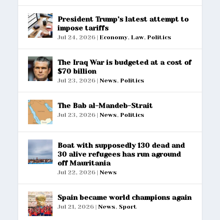
President Trump’s latest attempt to
impose tariffs
Jul 24, 2026
|
Economy
,
Law
,
Politics
The Iraq War is budgeted at a cost of
$70 billion
Jul 23, 2026
|
News
,
Politics
The Bab al-Mandeb-Strait
Jul 23, 2026
|
News
,
Politics
Boat with supposedly 130 dead and
30 alive refugees has run aground
off Mauritania
Jul 22, 2026
|
News
Spain became world champions again
Jul 21, 2026
|
News
,
Sport