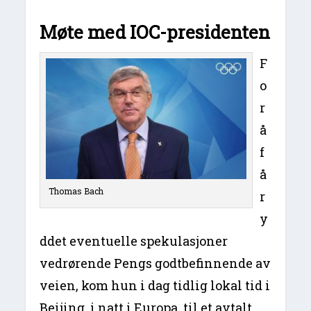
Møte med IOC-presidenten
F
o
r
å
f
å
Thomas Bach
r
y
ddet eventuelle spekulasjoner
vedrørende Pengs godtbefinnende av
veien, kom hun i dag tidlig lokal tid i
Beijing, i natt i Europa, til et avtalt