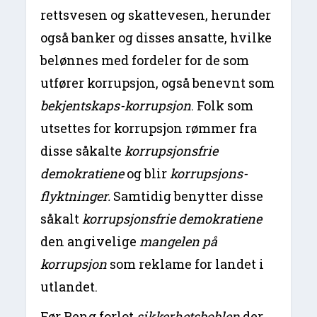
rettsvesen og skattevesen, herunder
også banker og disses ansatte, hvilke
belønnes med fordeler for de som
utfører korrupsjon, også benevnt som
bekjentskaps-korrupsjon
. Folk som
utsettes for korrupsjon rømmer fra
disse såkalte
korrupsjonsfrie
demokratiene
og blir
korrupsjons-
flyktninger.
Samtidig benytter disse
såkalt
korrupsjonsfrie demokratiene
den angivelige
mangelen på
korrupsjon
som reklame for landet i
utlandet.
Før Peng forlot
sikkerhetsboblen
der