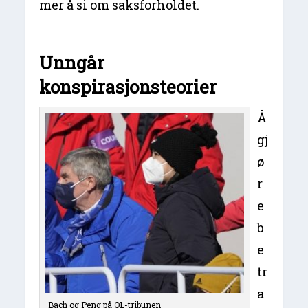
mer å si om saksforholdet.
Unngår
konspirasjonsteorier
Å
gj
ø
r
e
b
e
tr
a
Bach og Peng på OL-tribunen