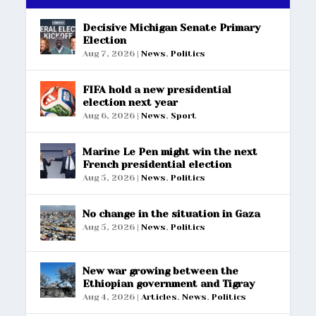
Decisive Michigan Senate Primary
Election
Aug 7, 2026
|
News
,
Politics
FIFA hold a new presidential
election next year
Aug 6, 2026
|
News
,
Sport
Marine Le Pen might win the next
French presidential election
Aug 5, 2026
|
News
,
Politics
No change in the situation in Gaza
Aug 5, 2026
|
News
,
Politics
New war growing between the
Ethiopian government and Tigray
Aug 4, 2026
|
Articles
,
News
,
Politics