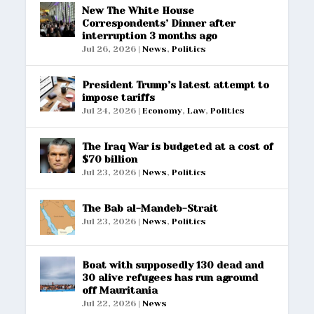
New The White House
Correspondents’ Dinner after
interruption 3 months ago
Jul 26, 2026
|
News
,
Politics
President Trump’s latest attempt to
impose tariffs
Jul 24, 2026
|
Economy
,
Law
,
Politics
The Iraq War is budgeted at a cost of
$70 billion
Jul 23, 2026
|
News
,
Politics
The Bab al-Mandeb-Strait
Jul 23, 2026
|
News
,
Politics
Boat with supposedly 130 dead and
30 alive refugees has run aground
off Mauritania
Jul 22, 2026
|
News