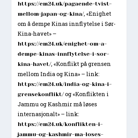
https://em24.uk/pagaende-tvist-
, «Enighet
mellom-japan-og-kina/
om å dempe Kinas innflytelse i Sør-
Kina-havet» –
https://em24.uk/enighet-om-a-
dempe-kinas-innflytelse-i-sor-
, «Konflikt på grensen
kina-havet/
mellom India og Kina» – link:
https://em24.uk/india-og-kina-i-
og «Konflikten i
grensekonflikt/
Jammu og Kashmir må løses
internasjonalt» – link:
https://em24.uk/konflikten-i-
jammu-og-kashmir-ma-loses-