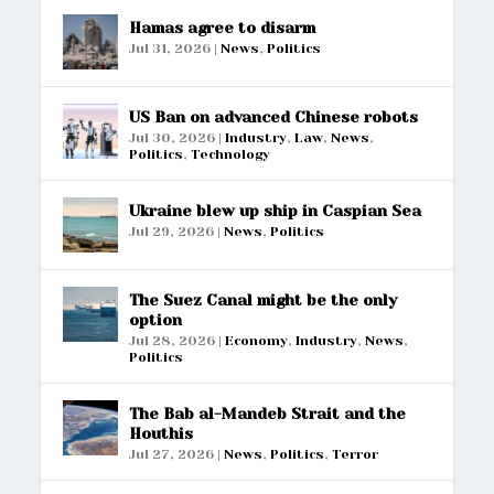
Hamas agree to disarm
Jul 31, 2026
|
News
,
Politics
US Ban on advanced Chinese robots
Jul 30, 2026
|
Industry
,
Law
,
News
,
Politics
,
Technology
Ukraine blew up ship in Caspian Sea
Jul 29, 2026
|
News
,
Politics
The Suez Canal might be the only
option
Jul 28, 2026
|
Economy
,
Industry
,
News
,
Politics
The Bab al-Mandeb Strait and the
Houthis
Jul 27, 2026
|
News
,
Politics
,
Terror