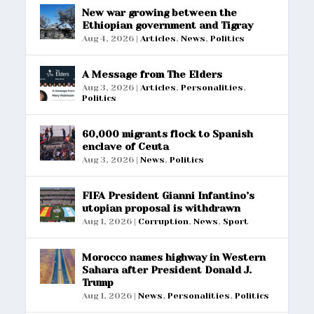
New war growing between the
Ethiopian government and Tigray
Aug 4, 2026
|
Articles
,
News
,
Politics
A Message from The Elders
Aug 3, 2026
|
Articles
,
Personalities
,
Politics
60,000 migrants flock to Spanish
enclave of Ceuta
Aug 3, 2026
|
News
,
Politics
FIFA President Gianni Infantino’s
utopian proposal is withdrawn
Aug 1, 2026
|
Corruption
,
News
,
Sport
Morocco names highway in Western
Sahara after President Donald J.
Trump
Aug 1, 2026
|
News
,
Personalities
,
Politics