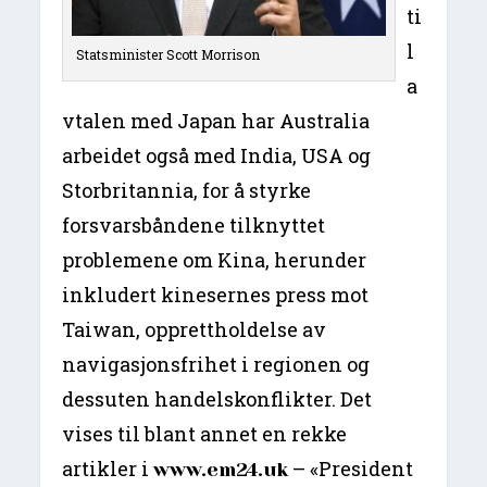
ti
l
Statsminister Scott Morrison
a
vtalen med Japan har Australia
arbeidet også med India, USA og
Storbritannia, for å styrke
forsvarsbåndene tilknyttet
problemene om Kina, herunder
inkludert kinesernes press mot
Taiwan, opprettholdelse av
navigasjonsfrihet i regionen og
dessuten handelskonflikter. Det
vises til blant annet en rekke
artikler i
– «President
www.em24.uk