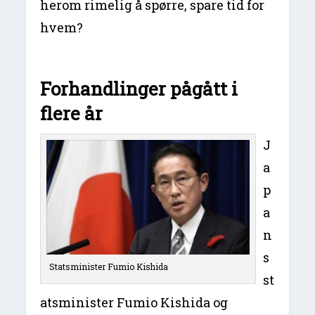
herom rimelig å spørre, spare tid for
hvem?
Forhandlinger pågått i
flere år
J
a
p
a
n
s
Statsminister Fumio Kishida
st
atsminister Fumio Kishida og