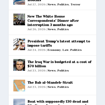
Jul 27, 2026
|
News
,
Politics
,
Terror
New The White House
Correspondents’ Dinner after
interruption 3 months ago
Jul 26, 2026
|
News
,
Politics
President Trump’s latest attempt to
impose tariffs
Jul 24, 2026
|
Economy
,
Law
,
Politics
The Iraq War is budgeted at a cost of
$70 billion
Jul 23, 2026
|
News
,
Politics
The Bab al-Mandeb-Strait
Jul 23, 2026
|
News
,
Politics
Boat with supposedly 130 dead and