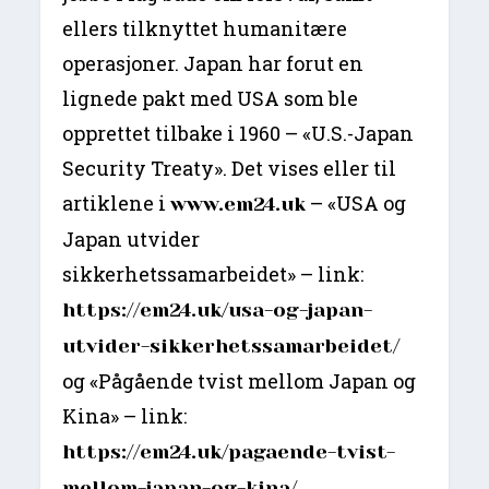
ellers tilknyttet humanitære
operasjoner. Japan har forut en
lignede pakt med USA som ble
opprettet tilbake i 1960 – «U.S.-Japan
Security Treaty». Det vises eller til
artiklene i
– «USA og
www.em24.uk
Japan utvider
sikkerhetssamarbeidet» – link:
https://em24.uk/usa-og-japan-
utvider-sikkerhetssamarbeidet/
og «Pågående tvist mellom Japan og
Kina» – link:
https://em24.uk/pagaende-tvist-
mellom-japan-og-kina/