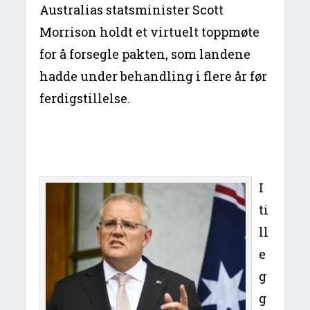
Australias statsminister Scott
Morrison holdt et virtuelt toppmøte
for å forsegle pakten, som landene
hadde under behandling i flere år før
ferdigstillelse.
I
ti
ll
e
g
g