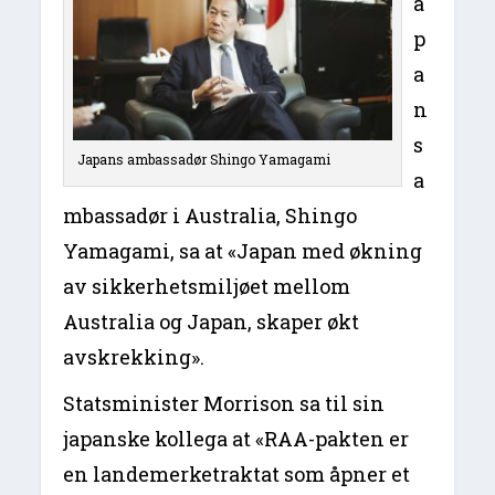
a
p
a
n
s
Japans ambassadør Shingo Yamagami
a
mbassadør i Australia, Shingo
Yamagami, sa at «Japan med økning
av sikkerhetsmiljøet mellom
Australia og Japan, skaper økt
avskrekking».
Statsminister Morrison sa til sin
japanske kollega at «RAA-pakten er
en landemerketraktat som åpner et