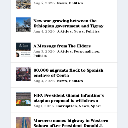
Aug 5, 2026
|
News
,
Politics
New war growing between the
Ethiopian government and Tigray
Aug 4, 2026
|
Articles
,
News
,
Politics
A Message from The Elders
Aug 3, 2026
|
Articles
,
Personalities
,
Politics
60,000 migrants flock to Spanish
enclave of Ceuta
Aug 3, 2026
|
News
,
Politics
FIFA President Gianni Infantino’s
utopian proposal is withdrawn
Aug 1, 2026
|
Corruption
,
News
,
Sport
Morocco names highway in Western
Sahara after President Donald J.