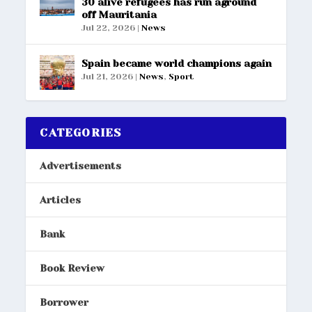
30 alive refugees has run aground
off Mauritania
Jul 22, 2026
|
News
Spain became world champions again
Jul 21, 2026
|
News
,
Sport
CATEGORIES
Advertisements
Articles
Bank
Book Review
Borrower