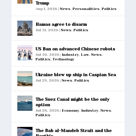
Trump
Aug 1, 2026
|
News
,
Personalities
,
Politics
Hamas agree to disarm
Jul 31, 2026
|
News
,
Politics
US Ban on advanced Chinese robots
Jul 30, 2026
|
Industry
,
Law
,
News
,
Politics
,
Technology
Ukraine blew up ship in Caspian Sea
Jul 29, 2026
|
News
,
Politics
The Suez Canal might be the only
option
Jul 28, 2026
|
Economy
,
Industry
,
News
,
Politics
The Bab al-Mandeb Strait and the
Houthis