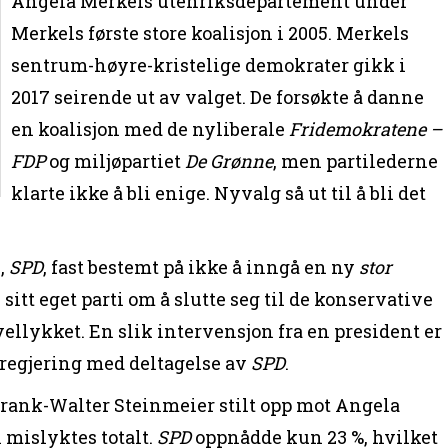
Angela Merkels utenriksdepartement under
Merkels første store koalisjon i 2005. Merkels
sentrum-høyre-kristelige demokrater gikk i
2017 seirende ut av valget. De forsøkte å danne
en koalisjon med de nyliberale
Fridemokratene –
FDP
og miljøpartiet
De Grønne
, men partilederne
klarte ikke å bli enige. Nyvalg så ut til å bli det
i,
SPD
, fast bestemt på ikke å inngå en ny
stor
 sitt eget parti om å slutte seg til de konservative
vellykket. En slik intervensjon fra en president er
 regjering med deltagelse av
SPD
.
 Frank-Walter Steinmeier stilt opp mot Angela
mislyktes totalt.
SPD
oppnådde kun 23 %, hvilket