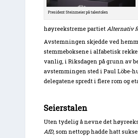
President Steinmeier på talestolen
høyreekstreme partiet
Alternativ f
Avstemningen skjedde ved hemmel
stemmeboksene i alfabetisk rekk
vanlig, i Riksdagen på grunn av be
avstemmingen sted i Paul Löbe-hu
delegatene spredt i flere rom og eta
Seierstalen
Uten tydelig å nevne det høyreek
AfD
, som nettopp hadde hatt sukses