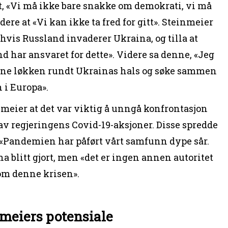
, «Vi må ikke bare snakke om demokrati, vi må
dere at «Vi kan ikke ta fred for gitt». Steinmeier
 hvis Russland invaderer Ukraina, og tilla at
d har ansvaret for dette». Videre sa denne, «Jeg
løsne løkken rundt Ukrainas hals og søke sammen
n i Europa».
nmeier at det var viktig å unngå konfrontasjon
v regjeringens Covid-19-aksjoner. Disse spredde
. «Pandemien har påført vårt samfunn dype sår.
a blitt gjort, men «det er ingen annen autoritet
om denne krisen».
meiers potensiale