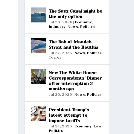
The Suez Canal might be
the only option
Jul 28, 2026
|
Economy
,
Industry
,
News
,
Politics
The Bab al-Mandeb
Strait and the Houthis
Jul 27, 2026
|
News
,
Politics
,
Terror
New The White House
Correspondents’ Dinner
after interruption 3
months ago
Jul 26, 2026
|
News
,
Politics
President Trump’s
latest attempt to
impose tariffs
Jul 24, 2026
|
Economy
,
Law
,
Politics