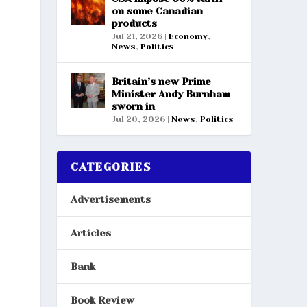
on some Canadian
products
Jul 21, 2026
|
Economy
,
News
,
Politics
Britain’s new Prime
Minister Andy Burnham
sworn in
Jul 20, 2026
|
News
,
Politics
CATEGORIES
Advertisements
Articles
Bank
Book Review