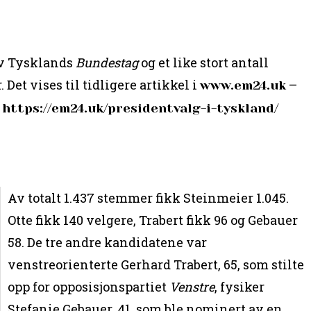
v Tysklands
Bundestag
og et like stort antall
 Det vises til tidligere artikkel i
–
www.em24.uk
:
https://em24.uk/presidentvalg-i-tyskland/
Av totalt 1.437 stemmer fikk Steinmeier 1.045.
Otte fikk 140 velgere, Trabert fikk 96 og Gebauer
58. De tre andre kandidatene var
venstreorienterte Gerhard Trabert, 65, som stilte
opp for opposisjonspartiet
Venstre
, fysiker
Stefanie Gebauer, 41, som ble nominert av en