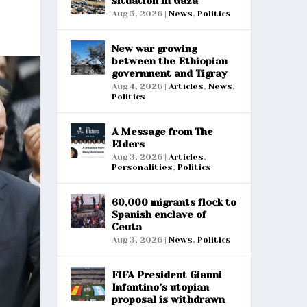
situation in Gaza
Aug 5, 2026
|
News
,
Politics
New war growing
between the Ethiopian
government and Tigray
Aug 4, 2026
|
Articles
,
News
,
Politics
A Message from The
Elders
Aug 3, 2026
|
Articles
,
Personalities
,
Politics
60,000 migrants flock to
Spanish enclave of
Ceuta
Aug 3, 2026
|
News
,
Politics
FIFA President Gianni
Infantino’s utopian
proposal is withdrawn