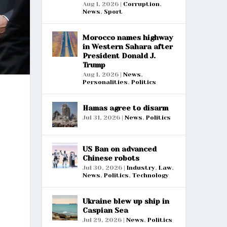
Aug 1, 2026
|
Corruption
,
News
,
Sport
Morocco names highway
in Western Sahara after
President Donald J.
Trump
Aug 1, 2026
|
News
,
Personalities
,
Politics
Hamas agree to disarm
Jul 31, 2026
|
News
,
Politics
US Ban on advanced
Chinese robots
Jul 30, 2026
|
Industry
,
Law
,
News
,
Politics
,
Technology
Ukraine blew up ship in
Caspian Sea
Jul 29, 2026
|
News
,
Politics