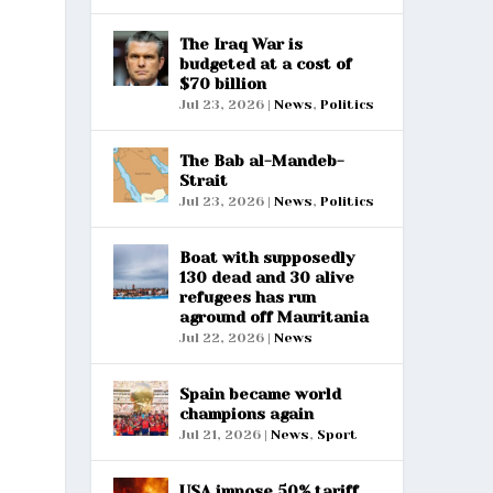
The Iraq War is
budgeted at a cost of
$70 billion
Jul 23, 2026
|
News
,
Politics
The Bab al-Mandeb-
Strait
Jul 23, 2026
|
News
,
Politics
Boat with supposedly
130 dead and 30 alive
refugees has run
aground off Mauritania
Jul 22, 2026
|
News
Spain became world
champions again
Jul 21, 2026
|
News
,
Sport
USA impose 50% tariff