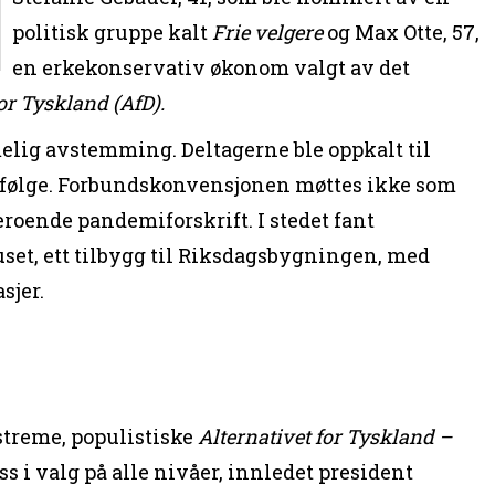
politisk gruppe kalt
Frie velgere
og Max Otte, 57,
en erkekonservativ økonom valgt av det
or Tyskland (AfD).
ig avstemming. Deltagerne ble oppkalt til
efølge. Forbundskonvensjonen møttes ikke som
roende pandemiforskrift. I stedet fant
set, ett tilbygg til Riksdagsbygningen, med
sjer.
streme, populistiske
Alternativet for Tyskland –
s i valg på alle nivåer, innledet president