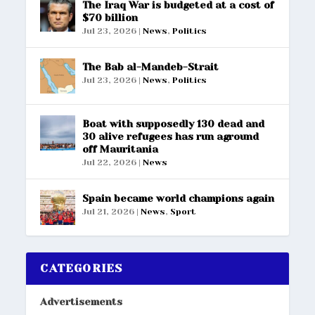
The Iraq War is budgeted at a cost of
$70 billion
Jul 23, 2026
|
News
,
Politics
The Bab al-Mandeb-Strait
Jul 23, 2026
|
News
,
Politics
Boat with supposedly 130 dead and
30 alive refugees has run aground
off Mauritania
Jul 22, 2026
|
News
Spain became world champions again
Jul 21, 2026
|
News
,
Sport
CATEGORIES
Advertisements