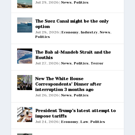
Jul 29, 2026
|
News
,
Politics
The Suez Canal might be the only
option
Jul 28, 2026
|
Economy
,
Industry
,
News
,
Politics
The Bab al-Mandeb Strait and the
Houthis
Jul 27, 2026
|
News
,
Politics
,
Terror
New The White House
Correspondents’ Dinner after
interruption 3 months ago
Jul 26, 2026
|
News
,
Politics
President Trump’s latest attempt to
impose tariffs
Jul 24, 2026
|
Economy
,
Law
,
Politics