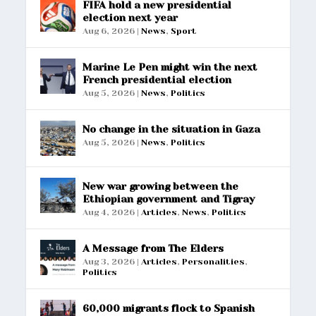
FIFA hold a new presidential
election next year
Aug 6, 2026
|
News
,
Sport
Marine Le Pen might win the next
French presidential election
Aug 5, 2026
|
News
,
Politics
No change in the situation in Gaza
Aug 5, 2026
|
News
,
Politics
New war growing between the
Ethiopian government and Tigray
Aug 4, 2026
|
Articles
,
News
,
Politics
A Message from The Elders
Aug 3, 2026
|
Articles
,
Personalities
,
Politics
60,000 migrants flock to Spanish