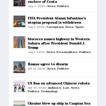
enclave of Ceuta
Aug 3, 2026
|
News
,
Politics
FIFA President Gianni Infantino’s
utopian proposal is withdrawn
Aug 1, 2026
|
Corruption
,
News
,
Sport
Morocco names highway in Western
Sahara after President Donald J.
Trump
Aug 1, 2026
|
News
,
Personalities
,
Politics
Hamas agree to disarm
Jul 31, 2026
|
News
,
Politics
US Ban on advanced Chinese robots
Jul 30, 2026
|
Industry
,
Law
,
News
,
Politics
,
Technology
Ukraine blew up ship in Caspian Sea