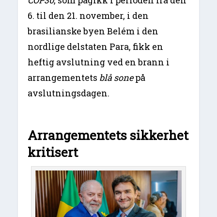
COP30
, som pågikk i perioden fra den
6. til den 21. november, i den
brasilianske byen Belém i den
nordlige delstaten Para, fikk en
heftig avslutning ved en brann i
arrangementets
blå sone
på
avslutningsdagen.
Arrangementets sikkerhet
kritisert