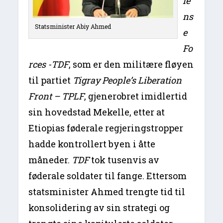
fe
ns
Statsminister Abiy Ahmed
e
Fo
rces -TDF
, som er den militære fløyen
til partiet
Tigray People’s Liberation
Front – TPLF
, gjenerobret imidlertid
sin hovedstad Mekelle, etter at
Etiopias føderale regjeringstropper
hadde kontrollert byen i åtte
måneder.
TDF
tok tusenvis av
føderale soldater til fange. Ettersom
statsminister Ahmed trengte tid til
konsolidering av sin strategi og