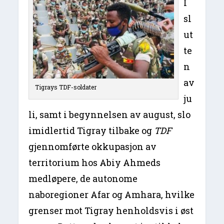
I
sl
ut
te
n
av
Tigrays TDF-soldater
ju
li, samt i begynnelsen av august, slo
imidlertid Tigray tilbake og
TDF
gjennomførte okkupasjon av
territorium hos Abiy Ahmeds
medløpere, de autonome
naboregioner Afar og Amhara, hvilke
grenser mot Tigray henholdsvis i øst