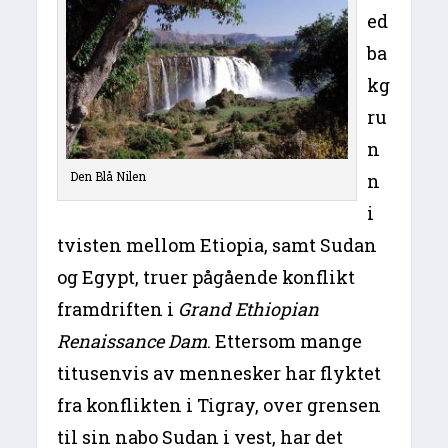
ed
ba
kg
ru
n
Den Blå Nilen
n
i
tvisten mellom Etiopia, samt Sudan
og Egypt, truer pågående konflikt
framdriften i
Grand Ethiopian
Renaissance Dam
. Ettersom mange
titusenvis av mennesker har flyktet
fra konflikten i Tigray, over grensen
til sin nabo Sudan i vest, har det