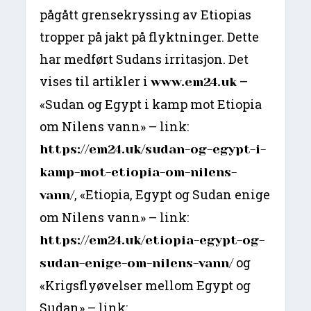
pågått grensekryssing av Etiopias
tropper på jakt på flyktninger. Dette
har medført Sudans irritasjon. Det
vises til artikler i
–
www.em24.uk
«Sudan og Egypt i kamp mot Etiopia
om Nilens vann» – link:
https://em24.uk/sudan-og-egypt-i-
kamp-mot-etiopia-om-nilens-
, «Etiopia, Egypt og Sudan enige
vann/
om Nilens vann» – link:
https://em24.uk/etiopia-egypt-og-
og
sudan-enige-om-nilens-vann/
«Krigsflyøvelser mellom Egypt og
Sudan» – link: