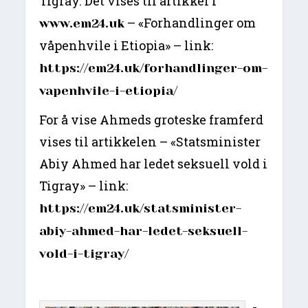
Tigray. Det vises til artikkel i
– «Forhandlinger om
www.em24.uk
våpenhvile i Etiopia» – link:
https://em24.uk/forhandlinger-om-
vapenhvile-i-etiopia/
For å vise Ahmeds groteske framferd
vises til artikkelen – «Statsminister
Abiy Ahmed har ledet seksuell vold i
Tigray» – link:
https://em24.uk/statsminister-
abiy-ahmed-har-ledet-seksuell-
vold-i-tigray/