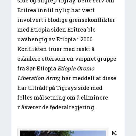
side og angrep Tigray. Dette selv om
Eritrea inntil nylig har vært
involvert i blodige grensekonflikter
med Etiopia siden Eritrea ble
uavhengig av Etiopia i 2000.
Konflikten truer med raskt å
eskalere ettersom en væpnet gruppe
fra Sør-Etiopia
Etiopia Oromo
Liberation Army,
har meddelt at disse
har tiltrådt på Tigrays side med
felles målsetning om å eliminere
nåværende føderalregjering.
M