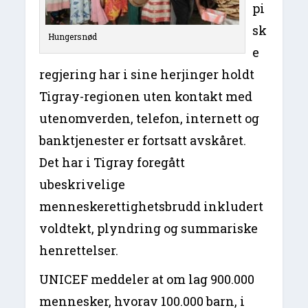
pi
sk
Hungersnød
e
regjering har i sine herjinger holdt
Tigray-regionen uten kontakt med
utenomverden, telefon, internett og
banktjenester er fortsatt avskåret.
Det har i Tigray foregått
ubeskrivelige
menneskerettighetsbrudd inkludert
voldtekt, plyndring og summariske
henrettelser.
UNICEF meddeler at om lag 900.000
mennesker, hvorav 100.000 barn, i