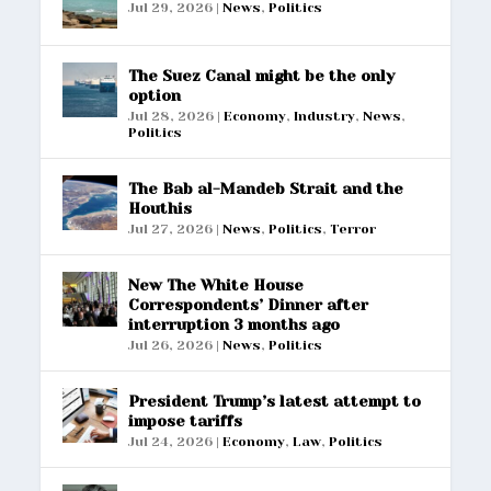
Jul 29, 2026
|
News
,
Politics
The Suez Canal might be the only
option
Jul 28, 2026
|
Economy
,
Industry
,
News
,
Politics
The Bab al-Mandeb Strait and the
Houthis
Jul 27, 2026
|
News
,
Politics
,
Terror
New The White House
Correspondents’ Dinner after
interruption 3 months ago
Jul 26, 2026
|
News
,
Politics
President Trump’s latest attempt to
impose tariffs
Jul 24, 2026
|
Economy
,
Law
,
Politics