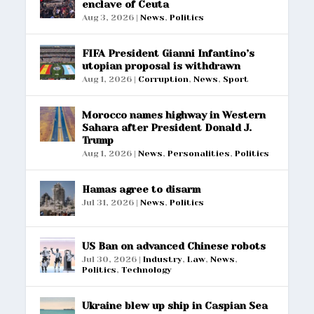
enclave of Ceuta
Aug 3, 2026
|
News
,
Politics
FIFA President Gianni Infantino’s
utopian proposal is withdrawn
Aug 1, 2026
|
Corruption
,
News
,
Sport
Morocco names highway in Western
Sahara after President Donald J.
Trump
Aug 1, 2026
|
News
,
Personalities
,
Politics
Hamas agree to disarm
Jul 31, 2026
|
News
,
Politics
US Ban on advanced Chinese robots
Jul 30, 2026
|
Industry
,
Law
,
News
,
Politics
,
Technology
Ukraine blew up ship in Caspian Sea