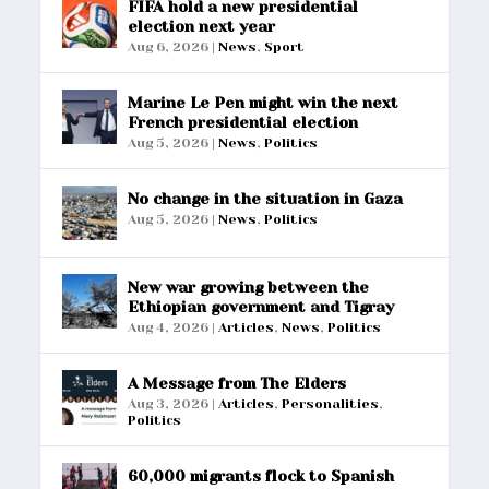
FIFA hold a new presidential
election next year
Aug 6, 2026
|
News
,
Sport
Marine Le Pen might win the next
French presidential election
Aug 5, 2026
|
News
,
Politics
No change in the situation in Gaza
Aug 5, 2026
|
News
,
Politics
New war growing between the
Ethiopian government and Tigray
Aug 4, 2026
|
Articles
,
News
,
Politics
A Message from The Elders
Aug 3, 2026
|
Articles
,
Personalities
,
Politics
60,000 migrants flock to Spanish