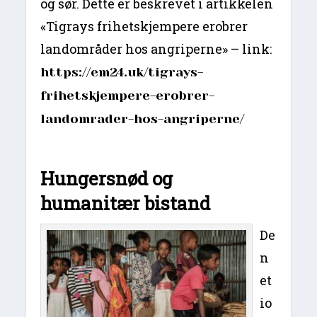
og sør. Dette er beskrevet i artikkelen
«Tigrays frihetskjempere erobrer
landområder hos angriperne» – link:
https://em24.uk/tigrays-
frihetskjempere-erobrer-
landomrader-hos-angriperne/
Hungersnød og
humanitær bistand
De
n
et
io