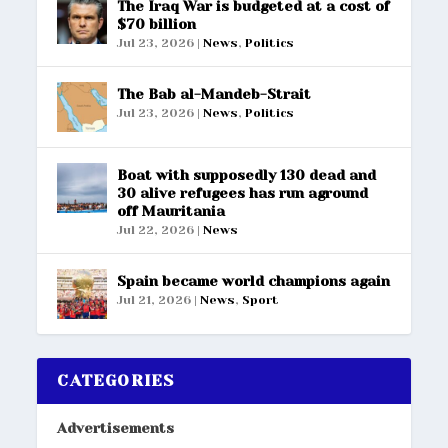
The Iraq War is budgeted at a cost of
$70 billion
Jul 23, 2026
|
News
,
Politics
The Bab al-Mandeb-Strait
Jul 23, 2026
|
News
,
Politics
Boat with supposedly 130 dead and
30 alive refugees has run aground
off Mauritania
Jul 22, 2026
|
News
Spain became world champions again
Jul 21, 2026
|
News
,
Sport
CATEGORIES
Advertisements