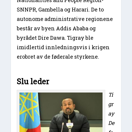
Nationalities and People Region-
SNNPR, Gambella og Harari. De to
autonome administrative regionene
består av byen Addis Ababa og
byrådet Dire Dawa. Tigray ble
imidlertid innledningsvis i krigen
erobret av de føderale styrkene.
Slu leder
Ti
gr
ay
De