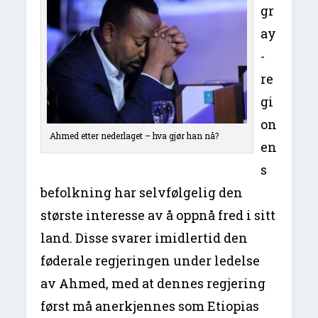
gr
ay
-
re
gi
on
Ahmed etter nederlaget – hva gjør han nå?
en
s
befolkning har selvfølgelig den
største interesse av å oppnå fred i sitt
land. Disse svarer imidlertid den
føderale regjeringen under ledelse
av Ahmed, med at dennes regjering
først må anerkjennes som Etiopias