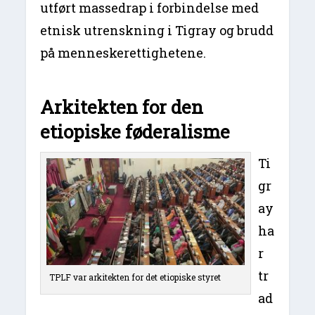
utført massedrap i forbindelse med
etnisk utrenskning i Tigray og brudd
på menneskerettighetene.
Arkitekten for den
etiopiske føderalisme
Ti
gr
ay
ha
r
tr
TPLF var arkitekten for det etiopiske styret
ad