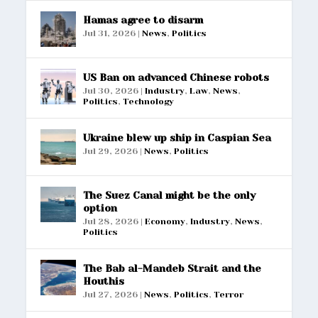
Hamas agree to disarm
Jul 31, 2026
|
News
,
Politics
US Ban on advanced Chinese robots
Jul 30, 2026
|
Industry
,
Law
,
News
,
Politics
,
Technology
Ukraine blew up ship in Caspian Sea
Jul 29, 2026
|
News
,
Politics
The Suez Canal might be the only
option
Jul 28, 2026
|
Economy
,
Industry
,
News
,
Politics
The Bab al-Mandeb Strait and the
Houthis
Jul 27, 2026
|
News
,
Politics
,
Terror