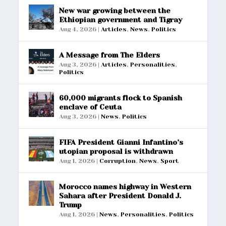
New war growing between the
Ethiopian government and Tigray
Aug 4, 2026
|
Articles
,
News
,
Politics
A Message from The Elders
Aug 3, 2026
|
Articles
,
Personalities
,
Politics
60,000 migrants flock to Spanish
enclave of Ceuta
Aug 3, 2026
|
News
,
Politics
FIFA President Gianni Infantino’s
utopian proposal is withdrawn
Aug 1, 2026
|
Corruption
,
News
,
Sport
Morocco names highway in Western
Sahara after President Donald J.
Trump
Aug 1, 2026
|
News
,
Personalities
,
Politics