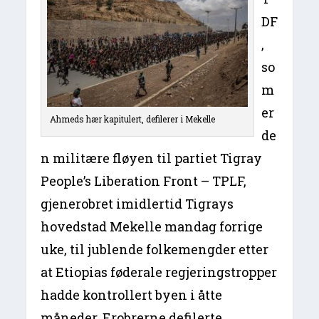
DF
,
so
m
er
Ahmeds hær kapitulert, defilerer i Mekelle
de
n militære fløyen til partiet Tigray
People’s Liberation Front – TPLF,
gjenerobret imidlertid Tigrays
hovedstad Mekelle mandag forrige
uke, til jublende folkemengder etter
at Etiopias føderale regjeringstropper
hadde kontrollert byen i åtte
måneder. Erobrerne defilerte