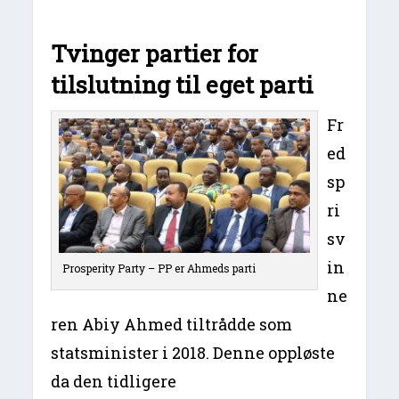
Tvinger partier for
tilslutning til eget parti
Fr
ed
sp
ri
sv
in
Prosperity Party – PP er Ahmeds parti
ne
ren Abiy Ahmed tiltrådde som
statsminister i 2018. Denne oppløste
da den tidligere