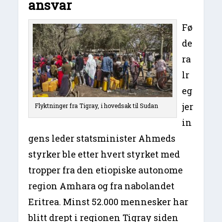
ansvar
Fø
de
ra
lr
eg
jer
Flyktninger fra Tigray, i hovedsak til Sudan
in
gens leder statsminister Ahmeds
styrker ble etter hvert styrket med
tropper fra den etiopiske autonome
region Amhara og fra nabolandet
Eritrea. Minst 52.000 mennesker har
blitt drept i regionen Tigray siden