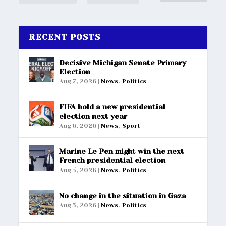
RECENT POSTS
Decisive Michigan Senate Primary
Election
Aug 7, 2026
|
News
,
Politics
FIFA hold a new presidential
election next year
Aug 6, 2026
|
News
,
Sport
Marine Le Pen might win the next
French presidential election
Aug 5, 2026
|
News
,
Politics
No change in the situation in Gaza
Aug 5, 2026
|
News
,
Politics