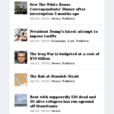
New The White House
Correspondents’ Dinner after
interruption 3 months ago
Jul 26, 2026
|
News
,
Politics
President Trump’s latest attempt to
impose tariffs
Jul 24, 2026
|
Economy
,
Law
,
Politics
The Iraq War is budgeted at a cost of
$70 billion
Jul 23, 2026
|
News
,
Politics
The Bab al-Mandeb-Strait
Jul 23, 2026
|
News
,
Politics
Boat with supposedly 130 dead and
30 alive refugees has run aground
off Mauritania
Jul 22, 2026
|
News