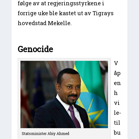
følge av at regjeringsstyrkene i
forrige uke ble kastet ut av Tigrays
hovedstad Mekelle.
Genocide
V
åp
en
h
vi
le-
til
bu
Statsminister Abiy Ahmed