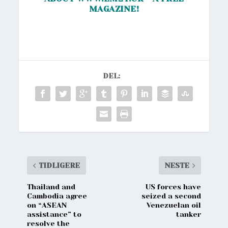
MAGAZINE!
DEL:
TIDLIGERE
NESTE
Thailand and
US forces have
Cambodia agree
seized a second
on “ASEAN
Venezuelan oil
assistance” to
tanker
resolve the