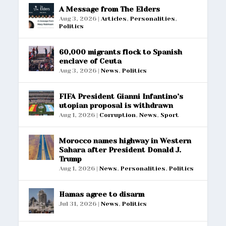
A Message from The Elders
Aug 3, 2026
|
Articles
,
Personalities
,
Politics
60,000 migrants flock to Spanish
enclave of Ceuta
Aug 3, 2026
|
News
,
Politics
FIFA President Gianni Infantino’s
utopian proposal is withdrawn
Aug 1, 2026
|
Corruption
,
News
,
Sport
Morocco names highway in Western
Sahara after President Donald J.
Trump
Aug 1, 2026
|
News
,
Personalities
,
Politics
Hamas agree to disarm
Jul 31, 2026
|
News
,
Politics