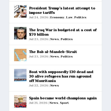
President Trump’s latest attempt to
impose tariffs
Jul 24, 2026
|
Economy
,
Law
,
Politics
The Iraq War is budgeted at a cost of
$70 billion
Jul 23, 2026
|
News
,
Politics
The Bab al-Mandeb-Strait
Jul 23, 2026
|
News
,
Politics
Boat with supposedly 130 dead and
30 alive refugees has run aground
off Mauritania
Jul 22, 2026
|
News
Spain became world champions again
Jul 21, 2026
|
News
,
Sport