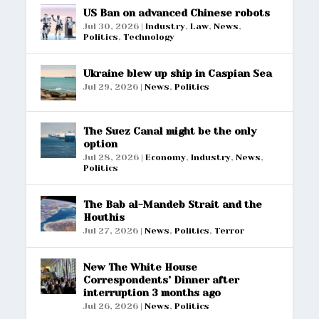
US Ban on advanced Chinese robots
Jul 30, 2026
|
Industry
,
Law
,
News
,
Politics
,
Technology
Ukraine blew up ship in Caspian Sea
Jul 29, 2026
|
News
,
Politics
The Suez Canal might be the only
option
Jul 28, 2026
|
Economy
,
Industry
,
News
,
Politics
The Bab al-Mandeb Strait and the
Houthis
Jul 27, 2026
|
News
,
Politics
,
Terror
New The White House
Correspondents’ Dinner after
interruption 3 months ago
Jul 26, 2026
|
News
,
Politics