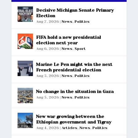
Decisive Michigan Senate Primary
Election
Aug 7, 2026
|
News
,
Politics
FIFA hold a new presidential
election next year
Aug 6, 2026
|
News
,
Sport
Marine Le Pen might win the next
French presidential election
Aug 5, 2026
|
News
,
Politics
No change in the situation in Gaza
Aug 5, 2026
|
News
,
Politics
New war growing between the
Ethiopian government and Tigray
Aug 4, 2026
|
Articles
,
News
,
Politics