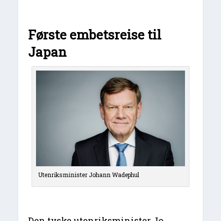
Første embetsreise til
Japan
Utenriksminister Johann Wadephul
Den tyske utenriksminister Jo