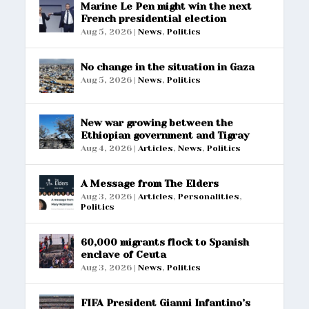
Marine Le Pen might win the next
French presidential election
Aug 5, 2026
|
News
,
Politics
No change in the situation in Gaza
Aug 5, 2026
|
News
,
Politics
New war growing between the
Ethiopian government and Tigray
Aug 4, 2026
|
Articles
,
News
,
Politics
A Message from The Elders
Aug 3, 2026
|
Articles
,
Personalities
,
Politics
60,000 migrants flock to Spanish
enclave of Ceuta
Aug 3, 2026
|
News
,
Politics
FIFA President Gianni Infantino’s