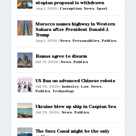
utopian proposal is withdrawn
Aug 1, 2026
|
Corruption
,
News
,
Sport
Morocco names highway in Western
Sahara after President Donald J.
Trump
Aug 1, 2026
|
News
,
Personalities
,
Politics
Hamas agree to disarm
Jul 31, 2026
|
News
,
Politics
US Ban on advanced Chinese robots
Jul 30, 2026
|
Industry
,
Law
,
News
,
Politics
,
Technology
Ukraine blew up ship in Caspian Sea
Jul 29, 2026
|
News
,
Politics
The Suez Canal might be the only