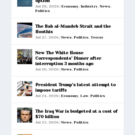
option
Jul 28, 2026
|
Economy
,
Industry
,
News
,
Politics
The Bab al-Mandeb Strait and the
Houthis
Jul 27, 2026
|
News
,
Politics
,
Terror
New The White House
Correspondents’ Dinner after
interruption 3 months ago
Jul 26, 2026
|
News
,
Politics
President Trump’s latest attempt to
impose tariffs
Jul 24, 2026
|
Economy
,
Law
,
Politics
The Iraq War is budgeted at a cost of
$70 billion
Jul 23, 2026
|
News
,
Politics