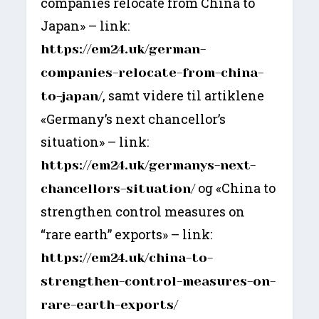
companies relocate from China to
Japan» – link:
https://em24.uk/german-
companies-relocate-from-china-
, samt videre til artiklene
to-japan/
«Germany’s next chancellor’s
situation» – link:
https://em24.uk/germanys-next-
og «China to
chancellors-situation/
strengthen control measures on
“rare earth” exports» – link:
https://em24.uk/china-to-
strengthen-control-measures-on-
rare-earth-exports/