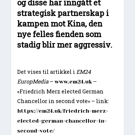
og disse har inngått et
strategisk partnerskap i
kampen mot Kina, den
nye felles fienden som
stadig blir mer aggressiv.
Det vises til artikkel i
EM24
EuropMedia
–
–
www.em24.uk
«Friedrich Merz elected German
Chancellor in second vote» – link:
https://em24.uk/friedrich-merz-
elected-german-chancellor-in-
second-vote/