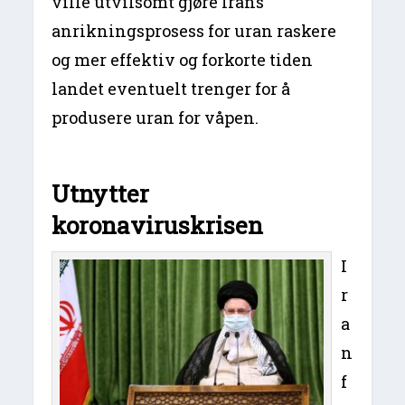
ville utvilsomt gjøre Irans
anrikningsprosess for uran raskere
og mer effektiv og forkorte tiden
landet eventuelt trenger for å
produsere uran for våpen.
Utnytter
koronaviruskrisen
I
r
a
n
f