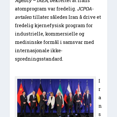
Agency – IAEA,
bekreftet at Irans
atomprogram var fredelig.
JCPOA-
avtalen
tillater således Iran å drive et
fredelig kjernefysisk program for
industrielle, kommersielle og
medisinske formål i samsvar med
internasjonale ikke-
spredningsstandard.
I
r
a
n
s