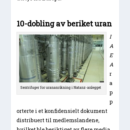
10-dobling av beriket uran
I
A
E
A
r
a
Sentrifuger for urananrikning i Natanz-anlegget
p
p
orterte i et konfidensielt dokument
distribuert til medlemslandene,
hvilket ble besiktiget av flere media,