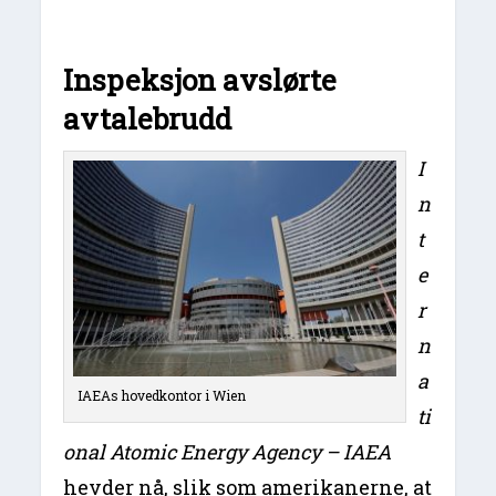
Inspeksjon avslørte
avtalebrudd
I
n
t
e
r
n
a
IAEAs hovedkontor i Wien
ti
onal Atomic Energy Agency –
IAEA
hevder nå, slik som amerikanerne, at