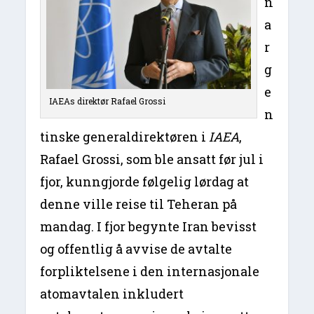
n
a
r
g
e
IAEAs direktør Rafael Grossi
n
tinske generaldirektøren i
IAEA
,
Rafael Grossi, som ble ansatt før jul i
fjor, kunngjorde følgelig lørdag at
denne ville reise til Teheran på
mandag. I fjor begynte Iran bevisst
og offentlig å avvise de avtalte
forpliktelsene i den internasjonale
atomavtalen inkludert