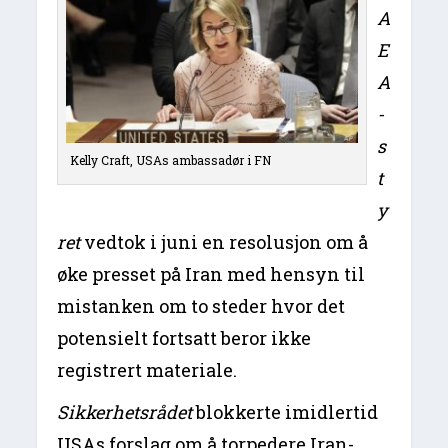
A
E
A
-
s
Kelly Craft, USAs ambassadør i FN
t
y
ret
vedtok i juni en resolusjon om å
øke presset på Iran med hensyn til
mistanken om to steder hvor det
potensielt fortsatt beror ikke
registrert materiale.
Sikkerhetsrådet
blokkerte imidlertid
USAs forslag om å torpedere Iran-