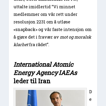
uttalte imidlertid “Vi minnet
medlemmer om vår rett under
resolusjon 2231 om å utløse
«snapback» og vår faste intensjon om
å gjøre det i fravær av
mot og moralsk
klarhet
fra rådet”.
International Atomic
Energy Agency
IAEAs
leder til Iran
D
e