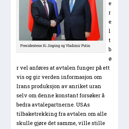
e
r
e
l
t
Presidentene Xi Jinping og Vladimir Putin
b
ø
r vel anføres at avtalen funger på ett
vis og gir verden informasjon om
Irans produksjon av anriket uran
selv om denne konstant forsøker å
bedra avtalepartnerne. USAs
tilbaketrekking fra avtalen om alle
skulle gjøre det samme, ville stille