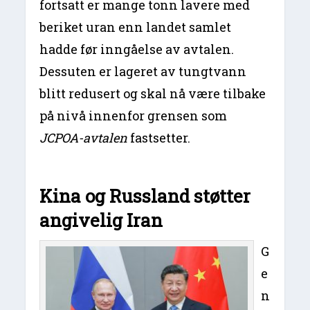
fortsatt er mange tonn lavere med
beriket uran enn landet samlet
hadde før inngåelse av avtalen.
Dessuten er lageret av tungtvann
blitt redusert og skal nå være tilbake
på nivå innenfor grensen som
JCPOA-avtalen
fastsetter.
Kina og Russland støtter
angivelig Iran
G
e
n