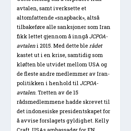
avtalen, samt iverksette et
altomfattende «snapback», altså
tilbakeføre alle sanksjoner som Iran
fikk lettet gjennom å inngå
JCPOA-
avtalen
i 2015. Med dette ble
rådet
kastet ut i en krise, samtidig som
kløften ble utvidet mellom USA og
de fleste andre medlemmer av Iran-
politikken i henhold til
JCPOA-
avtalen
. Tretten av de 15
rådsmedlemmene hadde skrevet til
det indonesiske presidentskapet for
å avvise forslagets gyldighet. Kelly
Craft, USAs ambassadør for FN,