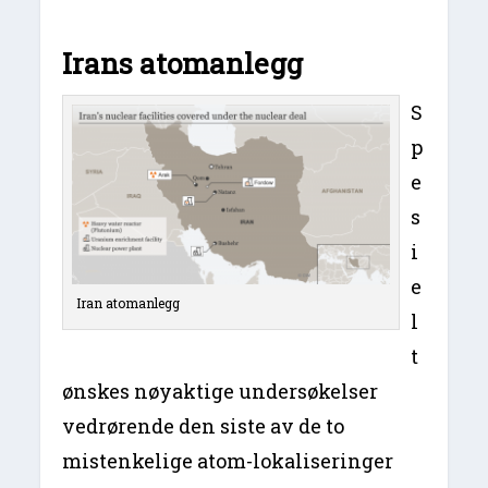
Irans atomanlegg
S
p
e
s
i
e
Iran atomanlegg
l
t
ønskes nøyaktige undersøkelser
vedrørende den siste av de to
mistenkelige atom-lokaliseringer