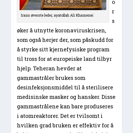
o
r
Irans øverste leder, ayatollah Ali Khamenei
s
øker å utnytte koronaviruskrisen,
som også herjer der, som påskudd for
å styrke sitt kjernefysiske program
til tross for at europeiske land tilbyr
hjelp. Teheran hevder at
gammastråler brukes som
desinfeksjonsmiddel til å sterilisere
medisinske masker og hansker. Disse
gammastrålene kan bare produseres
i atomreaktorer. Det er tvilsomt i
hvilken grad bruken er effektiv for å