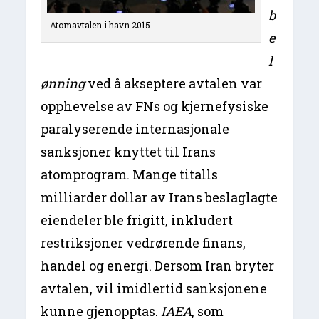
b
Atomavtalen i havn 2015
e
l
ønning
ved å akseptere avtalen var
opphevelse av FNs og kjernefysiske
paralyserende internasjonale
sanksjoner knyttet til Irans
atomprogram. Mange titalls
milliarder dollar av Irans beslaglagte
eiendeler ble frigitt, inkludert
restriksjoner vedrørende finans,
handel og energi. Dersom Iran bryter
avtalen, vil imidlertid sanksjonene
kunne gjenopptas.
IAEA
, som