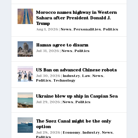
Morocco names highway in Western
Sahara after President Donald J.
Trump
Aug 1, 2026
|
News
,
Personalities
,
Politics
Hamas agree to disarm
Jul 31, 2026
|
News
,
Politics
US Ban on advanced Chinese robots
Jul 30, 2026
|
Industry
,
Law
,
News
,
Politics
,
Technology
Ukraine blew up ship in Caspian Sea
Jul 29, 2026
|
News
,
Politics
The Suez Canal might be the only
option
Jul 28, 2026
|
Economy
,
Industry
,
News
,
Politics