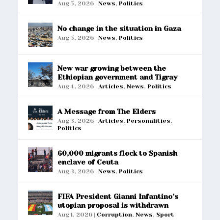
Aug 5, 2026
|
News
,
Politics
No change in the situation in Gaza
Aug 5, 2026
|
News
,
Politics
New war growing between the
Ethiopian government and Tigray
Aug 4, 2026
|
Articles
,
News
,
Politics
A Message from The Elders
Aug 3, 2026
|
Articles
,
Personalities
,
Politics
60,000 migrants flock to Spanish
enclave of Ceuta
Aug 3, 2026
|
News
,
Politics
FIFA President Gianni Infantino’s
utopian proposal is withdrawn
Aug 1, 2026
|
Corruption
,
News
,
Sport