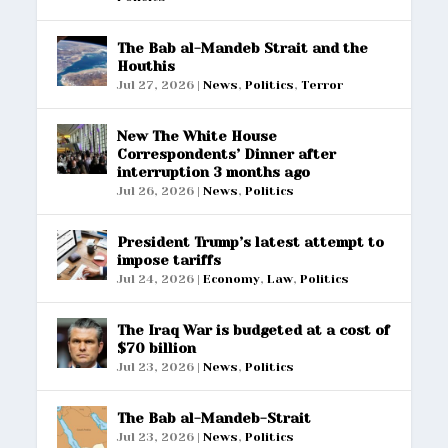
The Bab al-Mandeb Strait and the
Houthis
Jul 27, 2026
|
News
,
Politics
,
Terror
New The White House
Correspondents’ Dinner after
interruption 3 months ago
Jul 26, 2026
|
News
,
Politics
President Trump’s latest attempt to
impose tariffs
Jul 24, 2026
|
Economy
,
Law
,
Politics
The Iraq War is budgeted at a cost of
$70 billion
Jul 23, 2026
|
News
,
Politics
The Bab al-Mandeb-Strait
Jul 23, 2026
|
News
,
Politics