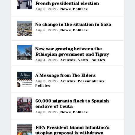
French presidential election
Aug 5, 2026
|
News
,
Politics
No change in the situation in Gaza
Aug 5, 2026
|
News
,
Politics
New war growing between the
Ethiopian government and Tigray
Aug 4, 2026
|
Articles
,
News
,
Politics
A Message from The Elders
Aug 3, 2026
|
Articles
,
Personalities
,
Politics
60,000 migrants flock to Spanish
enclave of Ceuta
Aug 3, 2026
|
News
,
Politics
FIFA President Gianni Infantino’s
utopian proposal is withdrawn