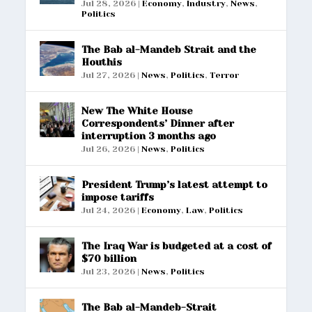
Jul 28, 2026
|
Economy
,
Industry
,
News
,
Politics
The Bab al-Mandeb Strait and the
Houthis
Jul 27, 2026
|
News
,
Politics
,
Terror
New The White House
Correspondents’ Dinner after
interruption 3 months ago
Jul 26, 2026
|
News
,
Politics
President Trump’s latest attempt to
impose tariffs
Jul 24, 2026
|
Economy
,
Law
,
Politics
The Iraq War is budgeted at a cost of
$70 billion
Jul 23, 2026
|
News
,
Politics
The Bab al-Mandeb-Strait