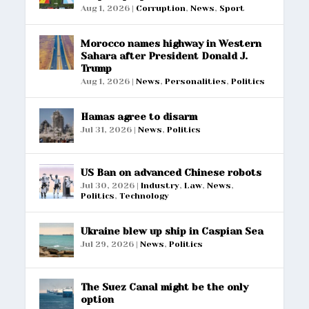
Aug 1, 2026
|
Corruption
,
News
,
Sport
Morocco names highway in Western
Sahara after President Donald J.
Trump
Aug 1, 2026
|
News
,
Personalities
,
Politics
Hamas agree to disarm
Jul 31, 2026
|
News
,
Politics
US Ban on advanced Chinese robots
Jul 30, 2026
|
Industry
,
Law
,
News
,
Politics
,
Technology
Ukraine blew up ship in Caspian Sea
Jul 29, 2026
|
News
,
Politics
The Suez Canal might be the only
option