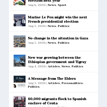
election next year
Aug 6, 2026
|
News
,
Sport
Marine Le Pen might win the next
French presidential election
Aug 5, 2026
|
News
,
Politics
No change in the situation in Gaza
Aug 5, 2026
|
News
,
Politics
New war growing between the
Ethiopian government and Tigray
Aug 4, 2026
|
Articles
,
News
,
Politics
A Message from The Elders
Aug 3, 2026
|
Articles
,
Personalities
,
Politics
60,000 migrants flock to Spanish
enclave of Ceuta