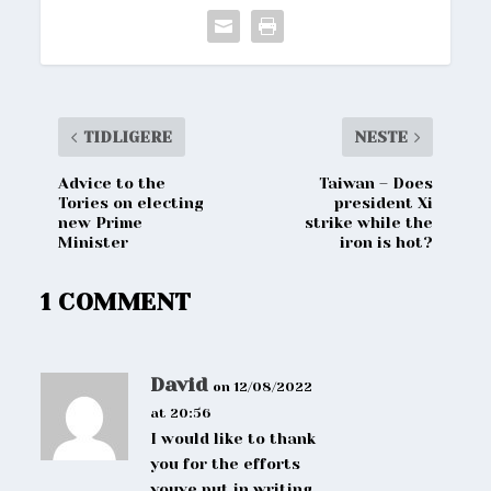
TIDLIGERE
NESTE
Advice to the
Taiwan – Does
Tories on electing
president Xi
new Prime
strike while the
Minister
iron is hot?
1 COMMENT
David
on 12/08/2022
at 20:56
I would like to thank
you for the efforts
youve put in writing