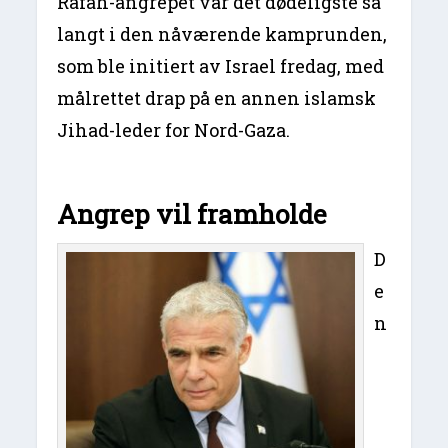
Rafah-angrepet var det dødeligste så
langt i den nåværende kamprunden,
som ble initiert av Israel fredag, ​​med
målrettet drap på en annen islamsk
Jihad-leder for Nord-Gaza.
Angrep vil framholde
D
e
n