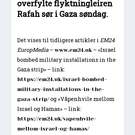
overfylte flyktningleiren
Rafah sør i Gaza søndag.
Det vises til tidligere artikler i
EM24
EuropMedia
–
– «Israel
www.em24.uk
bombed military installations in the
Gaza strip» – link:
https://em24.uk/israel-bombed-
military-installations-in-the-
og «Våpenhvile mellom
gaza-strip/
Israel og Hamas» – link:
https://em24.uk/vapenhvile-
mellom-israel-og-hamas/