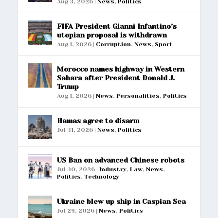
Aug 3, 2026
|
News
,
Politics
FIFA President Gianni Infantino’s
utopian proposal is withdrawn
Aug 1, 2026
|
Corruption
,
News
,
Sport
Morocco names highway in Western
Sahara after President Donald J.
Trump
Aug 1, 2026
|
News
,
Personalities
,
Politics
Hamas agree to disarm
Jul 31, 2026
|
News
,
Politics
US Ban on advanced Chinese robots
Jul 30, 2026
|
Industry
,
Law
,
News
,
Politics
,
Technology
Ukraine blew up ship in Caspian Sea
Jul 29, 2026
|
News
,
Politics