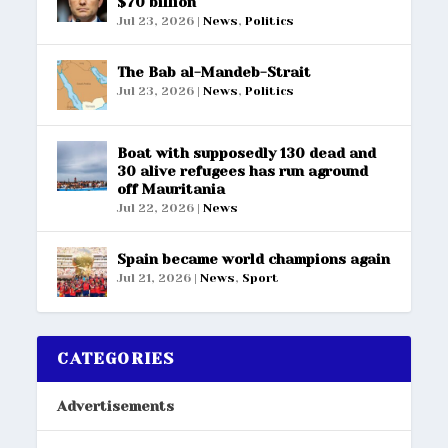
$70 billion
Jul 23, 2026
|
News
,
Politics
The Bab al-Mandeb-Strait
Jul 23, 2026
|
News
,
Politics
Boat with supposedly 130 dead and
30 alive refugees has run aground
off Mauritania
Jul 22, 2026
|
News
Spain became world champions again
Jul 21, 2026
|
News
,
Sport
CATEGORIES
Advertisements