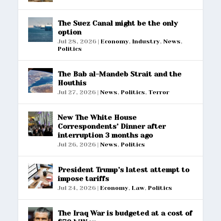
The Suez Canal might be the only
option
Jul 28, 2026
|
Economy
,
Industry
,
News
,
Politics
The Bab al-Mandeb Strait and the
Houthis
Jul 27, 2026
|
News
,
Politics
,
Terror
New The White House
Correspondents’ Dinner after
interruption 3 months ago
Jul 26, 2026
|
News
,
Politics
President Trump’s latest attempt to
impose tariffs
Jul 24, 2026
|
Economy
,
Law
,
Politics
The Iraq War is budgeted at a cost of